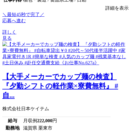
詳細を表示
＼最短45秒で完了／
応募へ進む
詳しく
見る
【大手メーカーでカップ麺の検査】
『夕勤シフトの軽作業×寮費無料』 #
自...
株式会社日本ケイテム
給与
月収例
222,000
円
勤務地
滋賀県 栗東市