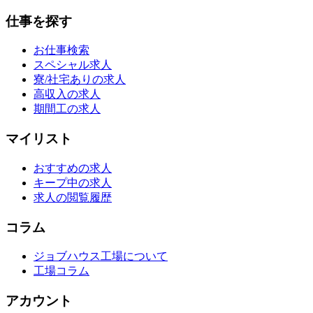
仕事を探す
お仕事検索
スペシャル求人
寮/社宅ありの求人
高収入の求人
期間工の求人
マイリスト
おすすめの求人
キープ中の求人
求人の閲覧履歴
コラム
ジョブハウス工場について
工場コラム
アカウント