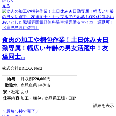
詳しく
見る
食肉の加工や梱包作業！土日休み★日
勤専属！幅広い年齢の男女活躍中！友
達同士...
株式会社BREXA Next
給与
月収例
220,000
円
勤務地
鹿児島県 伊佐市
寮・社宅
あり
仕事内容
加工・梱包 / 食品系工場 / 日勤
詳細を表示
＼最短45秒で完了／