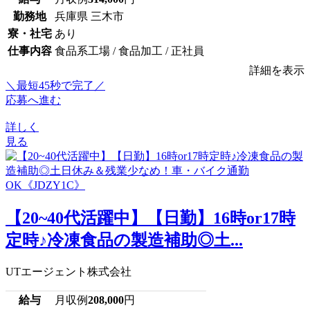
勤務地
兵庫県 三木市
寮・社宅
あり
仕事内容
食品系工場 / 食品加工 / 正社員
詳細を表示
＼最短45秒で完了／
応募へ進む
詳しく
見る
【20~40代活躍中】【日勤】16時or17時
定時♪冷凍食品の製造補助◎土...
UTエージェント株式会社
給与
月収例
208,000
円