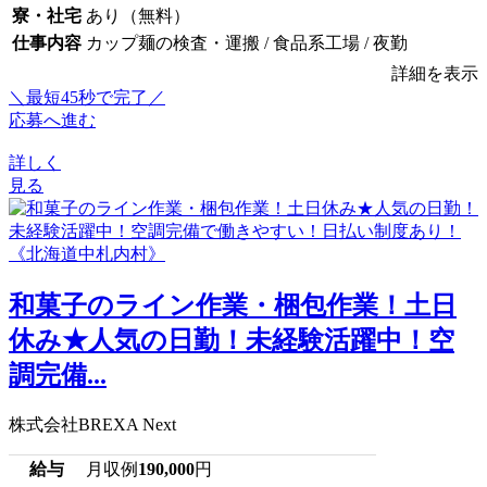
寮・社宅
あり（無料）
仕事内容
カップ麺の検査・運搬 / 食品系工場 / 夜勤
詳細を表示
＼最短45秒で完了／
応募へ進む
詳しく
見る
和菓子のライン作業・梱包作業！土日
休み★人気の日勤！未経験活躍中！空
調完備...
株式会社BREXA Next
給与
月収例
190,000
円