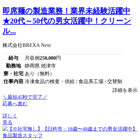
即席麺の製造業務！業界未経験活躍中
★20代～50代の男女活躍中！クリーン
ル...
株式会社BREXA Next
給与
月収例
250,000
円
勤務地
静岡県 焼津市
寮・社宅
あり（無料）
仕事内容
冷凍食品の検査・供給 / 食品系工場 / 交替制
詳細を表示
＼最短45秒で完了／
応募へ進む
詳しく
見る