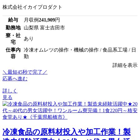
株式会社イカイプロダクト
給与
月収例
241,909
円
勤務地
山梨県 富士吉田市
寮・社
あり
宅
仕事内
冷凍オムレツの操作・機械の操作 / 食品系工場 / 日
容
勤
詳細を表示
＼最短45秒で完了／
応募へ進む
詳しく
見る
冷凍食品の原料材投入や加工作業！製