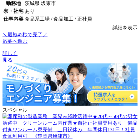
勤務地
茨城県 坂東市
寮・社宅
あり
仕事内容
食品系工場 / 食品加工 / 正社員
詳細を表示
＼最短45秒で完了／
応募へ進む
詳しく
見る
スペシャル