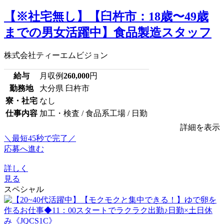
【※社宅無し】【臼杵市：18歳〜49歳
までの男女活躍中】食品製造スタッフ
株式会社ティーエムビジョン
給与
月収例
260,000
円
勤務地
大分県 臼杵市
寮・社宅
なし
仕事内容
加工・検査 / 食品系工場 / 日勤
詳細を表示
＼最短45秒で完了／
応募へ進む
詳しく
見る
スペシャル