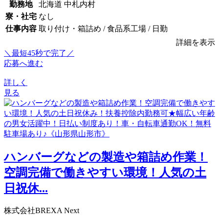
勤務地
北海道 中札内村
寮・社宅
なし
仕事内容
取り付け・箱詰め / 食品系工場 / 日勤
詳細を表示
＼最短45秒で完了／
応募へ進む
詳しく
見る
ハンバーグなどの製造や箱詰め作業！
空調完備で働きやすい環境！人気の土
日祝休...
株式会社BREXA Next