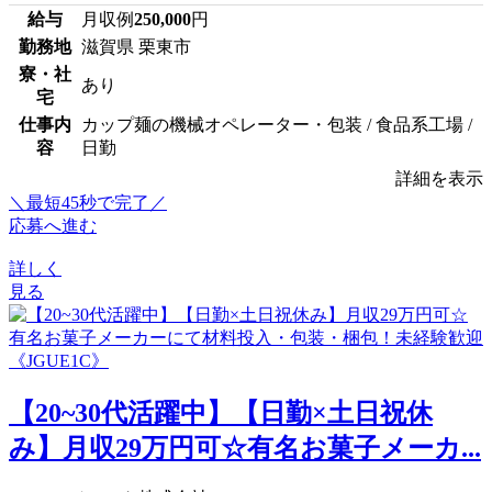
給与
月収例
250,000
円
勤務地
滋賀県 栗東市
寮・社
あり
宅
仕事内
カップ麺の機械オペレーター・包装 / 食品系工場 /
容
日勤
詳細を表示
＼最短45秒で完了／
応募へ進む
詳しく
見る
【20~30代活躍中】【日勤×土日祝休
み】月収29万円可☆有名お菓子メーカ...