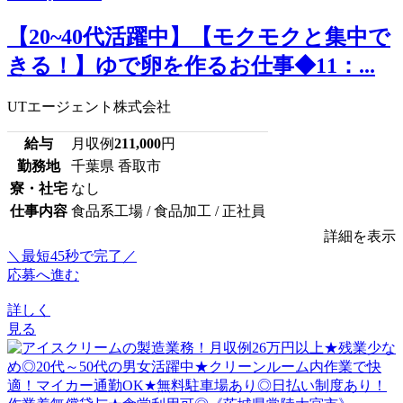
【20~40代活躍中】【モクモクと集中で
きる！】ゆで卵を作るお仕事◆11：...
UTエージェント株式会社
給与
月収例
211,000
円
勤務地
千葉県 香取市
寮・社宅
なし
仕事内容
食品系工場 / 食品加工 / 正社員
詳細を表示
＼最短45秒で完了／
応募へ進む
詳しく
見る