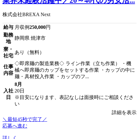
業界未経験活躍中／20～40代の男女活...
株式会社BREXA Next
給与
月収例
250,000
円
勤務
静岡県 焼津市
地
寮・
あり（無料）
社宅
◇即席麺の製造業務◇ ライン作業（立ち作業） ・機
仕事
械へ即席麺のカップをセットする作業 ・カップの中に
内容
麺・具材投入作業 ・カップのフ...
8月
入社
20日
日
※目安になります、表記なしは面接時にご相談くださ
い
詳細を表示
＼最短45秒で完了／
応募へ進む
詳しく