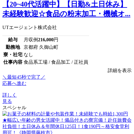
【20~40代活躍中】【日勤&土日休み】
未経験歓迎☆食品の粉末加工・機械オ...
UTエージェント株式会社
給与
月収例
216,000
円
勤務地
京都府 久御山町
寮・社宅
なし
仕事内容
食品系工場 / 食品加工 / 正社員
詳細を表示
＼最短45秒で完了／
応募へ進む
詳しく
見る
スペシャル