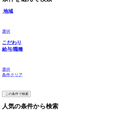
地域
選択
こだわり
給与/職種
選択
条件クリア
この条件で検索
人気の条件から検索