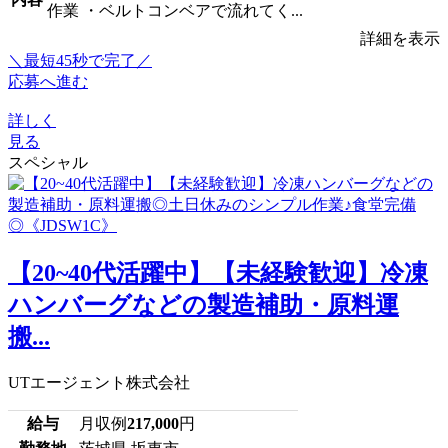
作業 ・ベルトコンベアで流れてく...
詳細を表示
＼最短45秒で完了／
応募へ進む
詳しく
見る
スペシャル
【20~40代活躍中】【未経験歓迎】冷凍
ハンバーグなどの製造補助・原料運
搬...
UTエージェント株式会社
給与
月収例
217,000
円