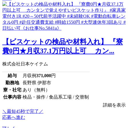
【ビスケットの検品や材料入れ】 『寮
費0円★月収37.1万円以上可 カン...
株式会社日本ケイテム
給与
月収例
371,000
円
勤務地
長野県 伊那市
寮・社宅
あり（無料）
仕事内容
検品・操作 / 食品系工場 / 交替制
詳細を表示
＼最短45秒で完了／
応募へ進む