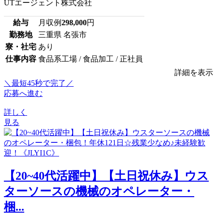
UTエージェント株式会社
給与
月収例
298,000
円
勤務地
三重県 名張市
寮・社宅
あり
仕事内容
食品系工場 / 食品加工 / 正社員
詳細を表示
＼最短45秒で完了／
応募へ進む
詳しく
見る
【20~40代活躍中】【土日祝休み】ウス
ターソースの機械のオペレーター・
梱...