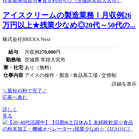
アイスクリームの製造業務！月収例26
万円以上★残業少なめ◎20代～50代の...
株式会社BREXA Next
給与
月収例
270,000
円
勤務地
茨城県 常陸大宮市
寮・社宅
あり（無料）
仕事内容
アイスの操作・製造 / 食品系工場 / 交替制
詳細を表示
＼最短45秒で完了／
応募へ進む
詳しく
見る