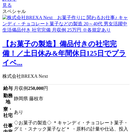
見る
スペシャル
【お菓子の製造】備品付きの社宅完
備！／土日休み&年間休日125日でプラ
イベ...
株式会社BREXA Next
給与
月収例
250,000
円
勤務
静岡県 藤枝市
地
寮・
あり
社宅
◇お菓子の製造◇ ＊キャンディ・チョコレート菓子・
仕事
グミ・スナック菓子など＊ ・原料の計量や仕込、投入
内容