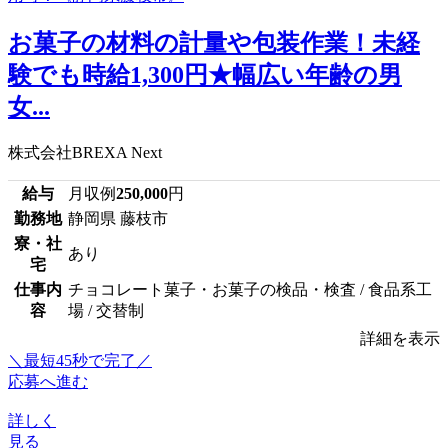
お菓子の材料の計量や包装作業！未経
験でも時給1,300円★幅広い年齢の男
女...
株式会社BREXA Next
給与
月収例
250,000
円
勤務地
静岡県 藤枝市
寮・社
あり
宅
仕事内
チョコレート菓子・お菓子の検品・検査 / 食品系工
容
場 / 交替制
詳細を表示
＼最短45秒で完了／
応募へ進む
詳しく
見る