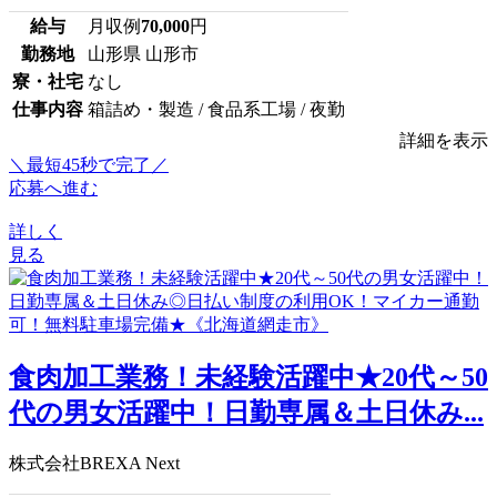
給与
月収例
70,000
円
勤務地
山形県 山形市
寮・社宅
なし
仕事内容
箱詰め・製造 / 食品系工場 / 夜勤
詳細を表示
＼最短45秒で完了／
応募へ進む
詳しく
見る
食肉加工業務！未経験活躍中★20代～50
代の男女活躍中！日勤専属＆土日休み...
株式会社BREXA Next