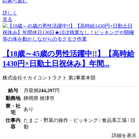
応募へ進む
詳しく
見る
【18歳～45歳の男性活躍中!!】【高時給
1430円×日勤土日祝休み】年間...
株式会社イカイコントラクト 第2事業本部
給与
月収例
244,297
円
勤務地
静岡県 焼津市
寮・社
あり
宅
仕事内
たまご・野菜の操作・ピッキング / 食品系工場 / 日
容
勤
詳細を表示