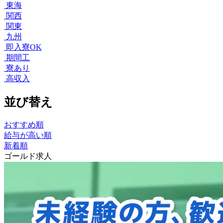
東海
関西
関東
九州
即入寮OK
期間工
寮あり
高収入
並び替え
おすすめ順
給与が高い順
新着順
ゴールド求人