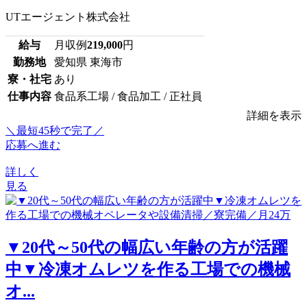
UTエージェント株式会社
給与
月収例
219,000
円
勤務地
愛知県 東海市
寮・社宅
あり
仕事内容
食品系工場 / 食品加工 / 正社員
詳細を表示
＼最短45秒で完了／
応募へ進む
詳しく
見る
▼20代～50代の幅広い年齢の方が活躍
中▼冷凍オムレツを作る工場での機械
オ...