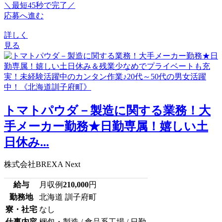
＼最短45秒で完了／
応募へ進む
詳しく
見る
トマトパウダ－製造に関する業務！大
手メーカー勤務★日勤専属！嬉しい土
日休み...
株式会社BREXA Next
給与
月収例
210,000
円
勤務地
北海道 訓子府町
寮・社宅
なし
仕事内容
梱包・製造 / 食品系工場 / 日勤