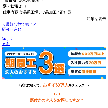
勤務地
茨城県 坂東市
寮・社宅
あり
仕事内容
食品系工場 / 食品加工 / 正社員
詳細を表示
＼最短45秒で完了／
応募へ進む
詳しく
見る
おすすめ求人
\ 質問に答えて、
をチェック！ /
1 / 4
寮付きの求人をお探しですか？