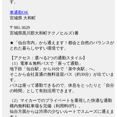
す。
車通勤OK
宮城県 大和町
〒981-3629
宮城県黒川郡大和町テクノヒルズ1番
★「仙台市内」から通えます！都会と自然のバランスが
とれた暮らしやすい環境です。
【アクセス：選べる2つの通勤スタイル】
（1）電車＆無料バスで「座って通勤」
地下鉄「仙台駅」から16分で「泉中央駅」へ。
そこから会社直通の無料送迎バス（約30分）が出ていま
す。
バスは座って通勤できるので、休息をとったりと「自分
の時間」として有効活用できます。
（2）マイカーでのプライベートを重視した快適な通勤
構内無料駐車場を完備（利用料0円）。
仙台方面からは渋滞の少ないルートでスムーズに通えま
す！