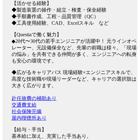
【活かせる経験】
◆製造装置の操作・組立・検査・保全経験
◆手順書作成、工程・品質管理（QC）
◆工具使用経験、CAD、Excelスキル など
【Questiaで働く魅力】
◆20代〜30代の若手エンジニアが活躍中！ 元ラインオペ
レーター、元設備保全など、先輩の前職は様々。「現場
の悩み」を共有できる仲間が多く、エンジニアへの転身
も安心の環境です。
◆広がるキャリアパス 現場経験×エンジニアスキルで、
高度な技術職や現場リーダーなど、キャリアの選択肢は
大きく広がります。
赴任旅費の補助あり
交通費支給
社会保険完備
屋内喫煙所あり
【給与・手当】
基本給に加え、充実した手当あり。