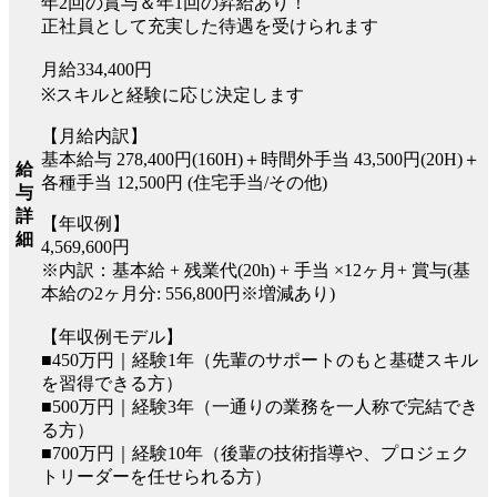
年2回の賞与＆年1回の昇給あり！
正社員として充実した待遇を受けられます
月給334,400円
※スキルと経験に応じ決定します
【月給内訳】
基本給与 278,400円(160H)＋時間外手当 43,500円(20H)＋
給
各種手当 12,500円 (住宅手当/その他)
与
詳
【年収例】
細
4,569,600円
※内訳：基本給 + 残業代(20h) + 手当 ×12ヶ月+ 賞与(基
本給の2ヶ月分: 556,800円※増減あり)
【年収例モデル】
■450万円｜経験1年（先輩のサポートのもと基礎スキル
を習得できる方）
■500万円｜経験3年（一通りの業務を一人称で完結でき
る方）
■700万円｜経験10年（後輩の技術指導や、プロジェク
トリーダーを任せられる方）