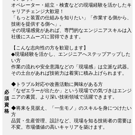
オペレーター・組立・検査などの現場経験を活かしたキ
ャリアチェンジ大歓迎！
「もっと装置の仕組みを知りたい」「作業する側から、
技術を提供する側へ」。
その現場感覚があれば、専門的なエンジニアスキルは入
社後にスムーズに習得できます。
【こんな志向性の方を歓迎します】
◆現場経験を活かし、エンジニアへステップアップした
い方
作業の流れや安全意識などの「現場感」は立派な武器。
その土台があれば技術力は着実に積み上げられます。
◆トラブル対応や改善活動に興味がある方
「なぜエラーが出たか」という現場での気づきはエンジ
必
ニアの素質。より深い技術領域で活躍できます。
須
資
◆将来を見据え、「一生モノ」のスキルを身につけたい
格
方
品質・生産管理、設計など、現場を知る技術者の需要は
不変。市場価値の高いキャリアを築けます。