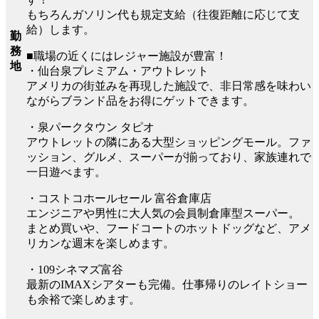
もちろんガソリン代も規定支給（往復距離に応じて支
給）します。
勤
務
■職場の近くにはレジャー施設が豊富！
地
・仙台泉プレミアム・アウトレット
アメリカの街並みを再現した施設で、非日常感を味わい
ながらブランド品をお得にゲットできます。
・泉パークタウン タピオ
アウトレットの隣にある大型ショッピングモール。ファ
ッション、グルメ、スーパーが揃っており、家族連れで
一日遊べます。
・コストコホールセール 富谷倉庫店
エンジニアや男性に大人気の会員制倉庫型スーパー。
まとめ買いや、フードコートのホットドッグなど、アメ
リカンな週末を楽しめます。
・109シネマズ富谷
最新のIMAXシアターも完備。仕事帰りのレイトショー
も余裕で楽しめます。