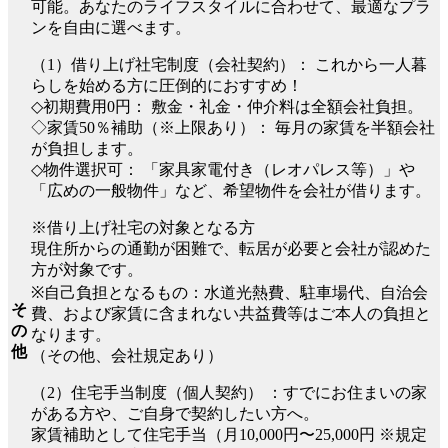
可能。あなたのライフスタイルに合わせて、最適なプラ
ンを自由に選べます。
（1）借り上げ社宅制度（会社契約）： これから一人暮
らしを始める方に圧倒的におすすめ！
◇初期費用0円： 敷金・礼金・仲介料は全額会社負担。
◇家賃50％補助（※上限あり）： 毎月の家賃を半額会社
が負担します。
◇物件選択可： 「家具家電付き（レオパレス等）」や
「広めの一般物件」など、希望物件を会社が借ります。
※借り上げ社宅の対象となる方
現住所からの通勤が困難で、転居が必要と会社が認めた
方が対象です。
※自己負担となるもの：水道光熱費、駐車場代、自治会
そ
費、および家賃に含まれない共益費等はご本人の負担と
の
なります。
他
（その他、会社規定あり）
（2）住宅手当制度（個人契約） ：すでにお住まいの家
がある方や、ご自身で契約したい方へ。
家賃補助として住宅手当（月10,000円〜25,000円 ※規定