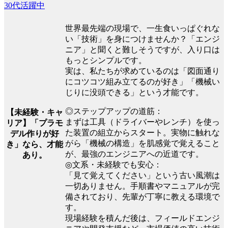
30代活躍中
世界最先端の現場で、一生食いっぱぐれな
い「技術」を身につけませんか？「エンジ
ニア」と聞くと難しそうですが、入り口は
もっとシンプルです。
実は、私たちが求めているのは「図面通り
にコツコツ組み立てるのが好き」「機械い
じりに没頭できる」という才能です。
◎ステップアップの道筋：
【未経験・キャ
まずは工具（ドライバーやレンチ）を使っ
リア】「プラモ
た装置の組立からスタート。実物に触れな
デル作りが好
がら「機械の構造」を肌感覚で覚えること
き」なら、才能
が、最強のエンジニアへの近道です。
あり。
◎文系・未経験でも安心：
「見て覚えてください」という古い風潮は
一切ありません。手順書やマニュアルが完
備されており、先輩が丁寧に教える環境で
す。
現場経験を積んだ後は、フィールドエンジ