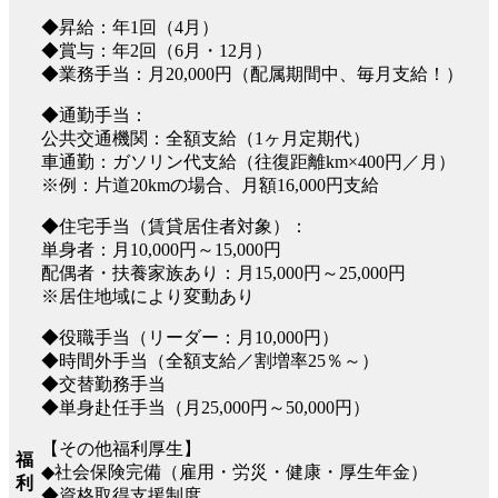
◆昇給：年1回（4月）
◆賞与：年2回（6月・12月）
◆業務手当：月20,000円（配属期間中、毎月支給！）
◆通勤手当：
公共交通機関：全額支給（1ヶ月定期代）
車通勤：ガソリン代支給（往復距離km×400円／月）
※例：片道20kmの場合、月額16,000円支給
◆住宅手当（賃貸居住者対象）：
単身者：月10,000円～15,000円
配偶者・扶養家族あり：月15,000円～25,000円
※居住地域により変動あり
◆役職手当（リーダー：月10,000円）
◆時間外手当（全額支給／割増率25％～）
◆交替勤務手当
◆単身赴任手当（月25,000円～50,000円）
【その他福利厚生】
福
◆社会保険完備（雇用・労災・健康・厚生年金）
利
◆資格取得支援制度