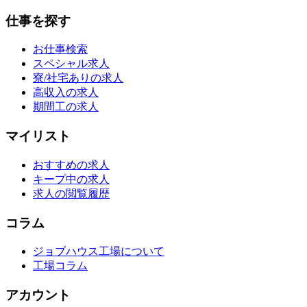
仕事を探す
お仕事検索
スペシャル求人
寮/社宅ありの求人
高収入の求人
期間工の求人
マイリスト
おすすめの求人
キープ中の求人
求人の閲覧履歴
コラム
ジョブハウス工場について
工場コラム
アカウント