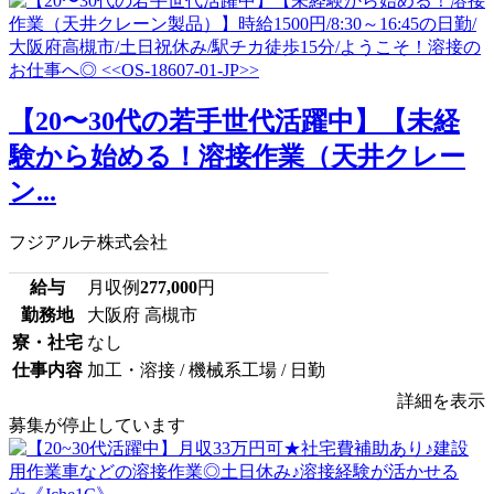
【20〜30代の若手世代活躍中】【未経
験から始める！溶接作業（天井クレー
ン...
フジアルテ株式会社
給与
月収例
277,000
円
勤務地
大阪府 高槻市
寮・社宅
なし
仕事内容
加工・溶接 / 機械系工場 / 日勤
詳細を表示
募集が停止しています