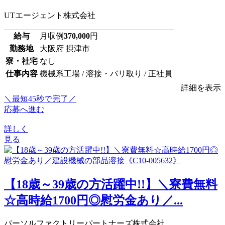
UTエージェント株式会社
給与
月収例
370,000
円
勤務地
大阪府 摂津市
寮・社宅
なし
仕事内容
機械系工場 / 溶接・バリ取り / 正社員
詳細を表示
＼最短45秒で完了／
応募へ進む
詳しく
見る
【18歳～39歳の方活躍中!!】＼寮費無料
☆高時給1700円◎慰労金あり／...
パーソルファクトリーパートナーズ株式会社