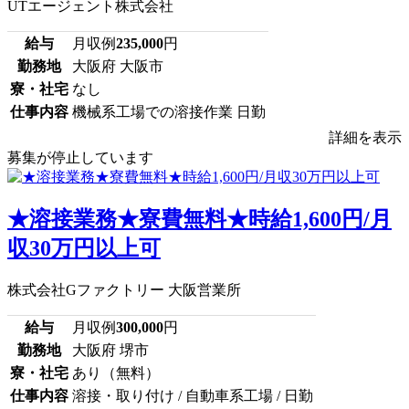
UTエージェント株式会社
給与
月収例
235,000
円
勤務地
大阪府 大阪市
寮・社宅
なし
仕事内容
機械系工場での溶接作業 日勤
詳細を表示
募集が停止しています
★溶接業務★寮費無料★時給1,600円/月
収30万円以上可
株式会社Gファクトリー 大阪営業所
給与
月収例
300,000
円
勤務地
大阪府 堺市
寮・社宅
あり（無料）
仕事内容
溶接・取り付け / 自動車系工場 / 日勤