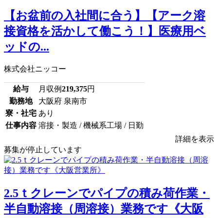
【お盆前の入社間に合う】【アーク溶
接資格を活かして働こう！】医療用ベ
ッドの...
株式会社ニッコー
給与
月収例
219,375
円
勤務地
大阪府 泉南市
寮・社宅
あり
仕事内容
溶接・製造 / 機械系工場 / 日勤
詳細を表示
募集が停止しています
2.5ｔクレーンでパイプの積み荷作業・
半自動溶接（周溶接）業務です《大阪