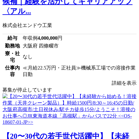
候補｜経験を活かしてキャリアアップ
〈アル...
株式会社エンドウ工業
給与
年収例
4,000,000
円
勤務地
大阪府 四條畷市
寮・社
なし
宅
仕事内
≪月給22.5万円・正社員≫機械系工場での溶接作業
容
日勤
詳細を表示
募集が停止しています
【20〜30代の若手世代活躍中】【未経