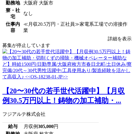
勤務地
大阪府 大阪市
寮・社
なし
宅
仕事内
≪月収20.5万円・正社員≫家電系工場での溶接作
容
業
詳細を表示
募集が停止しています
【20〜30代の若手世代活躍中】【月収
例30.5万円以上！鋳物の加工補助・...
フジアルテ株式会社
給与
月収例
305,000
円
勤務地
大阪府 枚方市