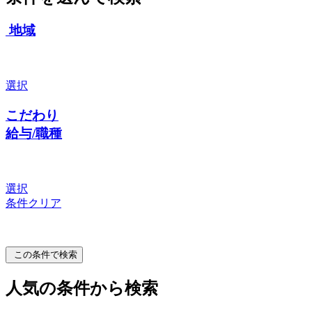
地域
選択
こだわり
給与/職種
選択
条件クリア
この条件で検索
人気の条件から検索