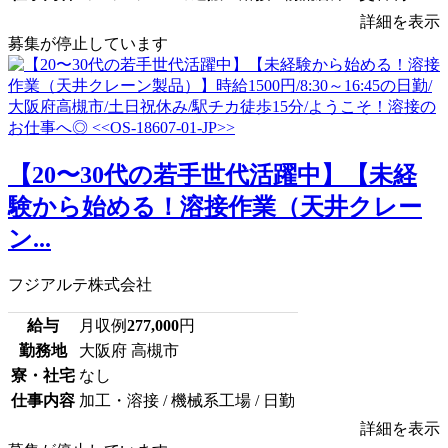
詳細を表示
募集が停止しています
【20〜30代の若手世代活躍中】【未経
験から始める！溶接作業（天井クレー
ン...
フジアルテ株式会社
給与
月収例
277,000
円
勤務地
大阪府 高槻市
寮・社宅
なし
仕事内容
加工・溶接 / 機械系工場 / 日勤
詳細を表示