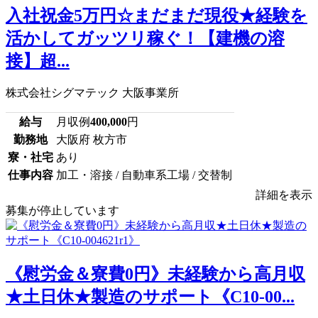
入社祝金5万円☆まだまだ現役★経験を
活かしてガッツリ稼ぐ！【建機の溶
接】超...
株式会社シグマテック 大阪事業所
給与
月収例
400,000
円
勤務地
大阪府 枚方市
寮・社宅
あり
仕事内容
加工・溶接 / 自動車系工場 / 交替制
詳細を表示
募集が停止しています
《慰労金＆寮費0円》未経験から高月収
★土日休★製造のサポート《C10-00...