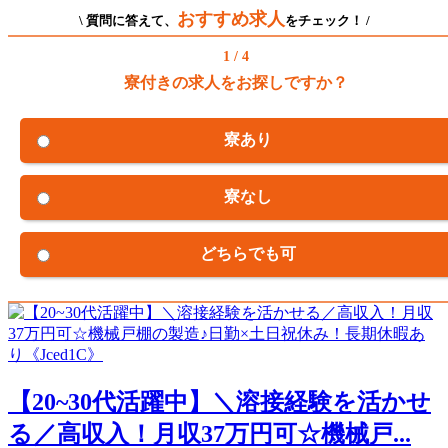
おすすめ求人
\ 質問に答えて、
をチェック！ /
1 / 4
寮付きの求人をお探しですか？
寮あり
寮なし
どちらでも可
【20~30代活躍中】＼溶接経験を活かせ
る／高収入！月収37万円可☆機械戸...