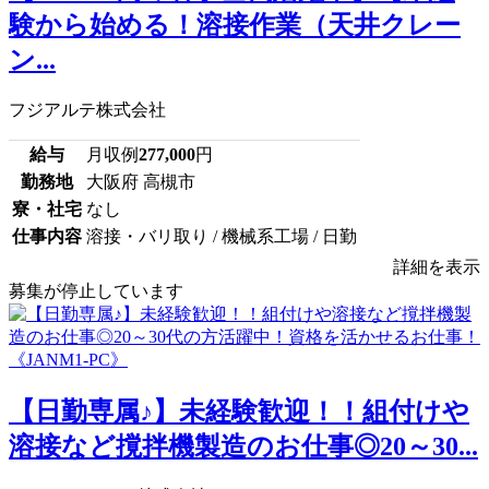
験から始める！溶接作業（天井クレー
ン...
フジアルテ株式会社
給与
月収例
277,000
円
勤務地
大阪府 高槻市
寮・社宅
なし
仕事内容
溶接・バリ取り / 機械系工場 / 日勤
詳細を表示
募集が停止しています
【日勤専属♪】未経験歓迎！！組付けや
溶接など撹拌機製造のお仕事◎20～30...