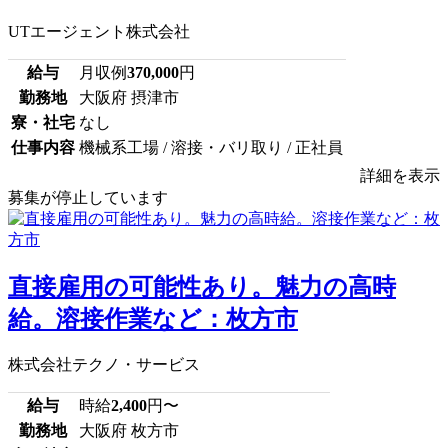
UTエージェント株式会社
給与
月収例
370,000
円
勤務地
大阪府 摂津市
寮・社宅
なし
仕事内容
機械系工場 / 溶接・バリ取り / 正社員
詳細を表示
募集が停止しています
直接雇用の可能性あり。魅力の高時
給。溶接作業など：枚方市
株式会社テクノ・サービス
給与
時給
2,400
円〜
勤務地
大阪府 枚方市