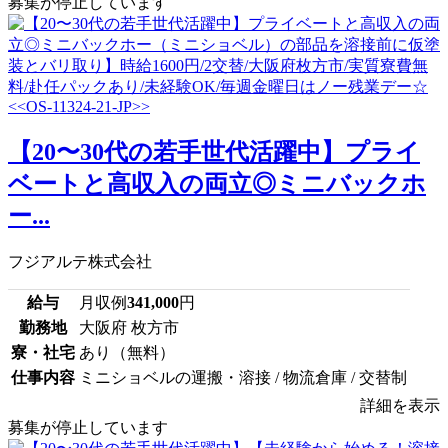
募集が停止しています
【20〜30代の若手世代活躍中】プライ
ベートと高収入の両立◎ミニバックホ
ー...
フジアルテ株式会社
給与
月収例
341,000
円
勤務地
大阪府 枚方市
寮・社宅
あり（無料）
仕事内容
ミニショベルの運搬・溶接 / 物流倉庫 / 交替制
詳細を表示
募集が停止しています