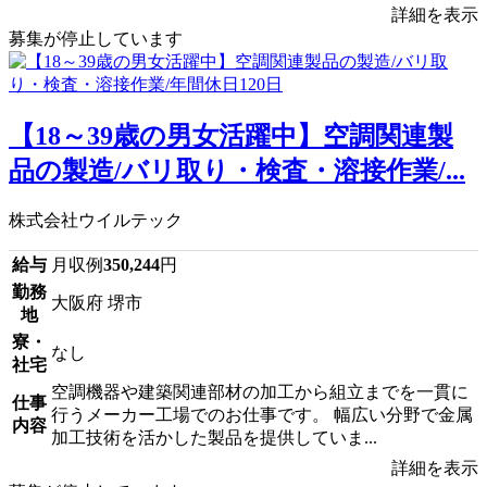
詳細を表示
募集が停止しています
【18～39歳の男女活躍中】空調関連製
品の製造/バリ取り・検査・溶接作業/...
株式会社ウイルテック
給与
月収例
350,244
円
勤務
大阪府 堺市
地
寮・
なし
社宅
空調機器や建築関連部材の加工から組立までを一貫に
仕事
行うメーカー工場でのお仕事です。 幅広い分野で金属
内容
加工技術を活かした製品を提供していま...
詳細を表示