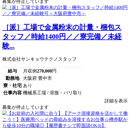
募集が停止しています
［派］工場で金属粉末の計量・梱包ス
タッフ／時給1400円／／寮完備／未経
験...
株式会社サンキョウテクノスタッフ
給与
月収例
270,000
円
勤務地
大阪府 豊中市
寮・社宅
あり
仕事内容
機械系工場 / 溶接・バリ取り
詳細を表示
募集が停止しています