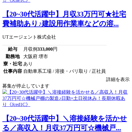
【20~30代活躍中】月収33万円可★社宅
費補助あり♪建設用作業車などの溶...
UTエージェント株式会社
給与
月収例
333,000
円
勤務地
大阪府 堺市
寮・社宅
あり
仕事内容
自動車系工場 / 溶接・バリ取り / 正社員
詳細を表示
募集が停止しています
【20~30代活躍中】＼溶接経験を活かせ
る／高収入！月収37万円可☆機械戸...