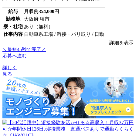
給与
月収例
354,000
円
勤務地
大阪府 堺市
寮・社宅
あり（無料）
仕事内容
自動車系工場 / 溶接・バリ取り / 日勤
詳細を表示
＼最短45秒で完了／
応募へ進む
詳しく
見る