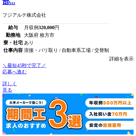
部...
フジアルテ株式会社
給与
月収例
320,000
円
勤務地
大阪府 枚方市
寮・社宅
あり
仕事内容
溶接・バリ取り / 自動車系工場 / 交替制
詳細を表示
＼最短45秒で完了／
応募へ進む
詳しく
見る