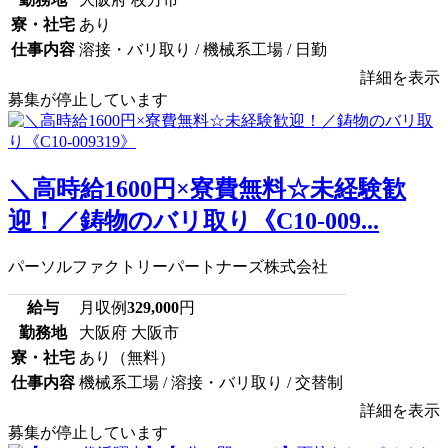
寮・社宅
あり
仕事内容
溶接・バリ取り / 機械系工場 / 日勤
詳細を表示
募集が停止しています
＼高時給1600円×寮費無料☆未経験歓
迎！／鋳物のバリ取り《C10-009...
パーソルファクトリーパートナーズ株式会社
給与
月収例
329,000
円
勤務地
大阪府 大阪市
寮・社宅
あり（無料）
仕事内容
機械系工場 / 溶接・バリ取り / 交替制
詳細を表示
募集が停止しています