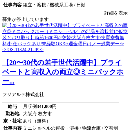
仕事内容
組立・溶接 / 機械系工場 / 日勤
詳細を表示
募集が停止しています
【20〜30代の若手世代活躍中】プライ
ベートと高収入の両立◎ミニバックホ
ー...
フジアルテ株式会社
給与
月収例
341,000
円
勤務地
大阪府 枚方市
寮・社宅
あり（無料）
仕事内容
ミニショベルの運搬・溶接 / 物流倉庫 / 交替制