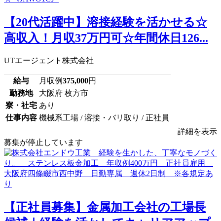
【20代活躍中】溶接経験を活かせる☆
高収入！月収37万円可☆年間休日126...
UTエージェント株式会社
給与
月収例
375,000
円
勤務地
大阪府 枚方市
寮・社宅
あり
仕事内容
機械系工場 / 溶接・バリ取り / 正社員
詳細を表示
募集が停止しています
【正社員募集】金属加工会社の工場長