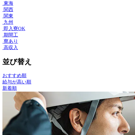
東海
関西
関東
九州
即入寮OK
期間工
寮あり
高収入
並び替え
おすすめ順
給与が高い順
新着順