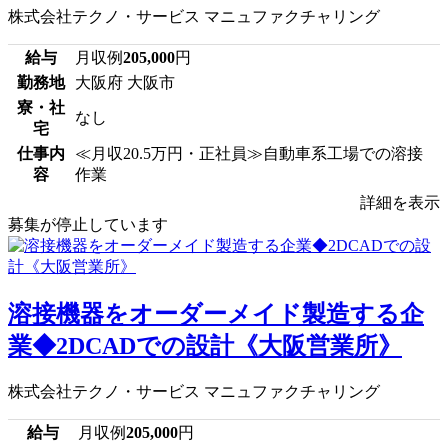
株式会社テクノ・サービス マニュファクチャリング
給与
月収例
205,000
円
勤務地
大阪府 大阪市
寮・社
なし
宅
仕事内
≪月収20.5万円・正社員≫自動車系工場での溶接
容
作業
詳細を表示
募集が停止しています
溶接機器をオーダーメイド製造する企
業◆2DCADでの設計《大阪営業所》
株式会社テクノ・サービス マニュファクチャリング
給与
月収例
205,000
円