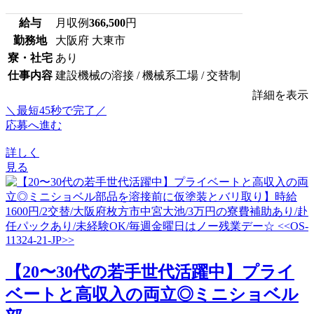
給与
月収例
366,500
円
勤務地
大阪府 大東市
寮・社宅
あり
仕事内容
建設機械の溶接 / 機械系工場 / 交替制
詳細を表示
＼最短45秒で完了／
応募へ進む
詳しく
見る
【20〜30代の若手世代活躍中】プライ
ベートと高収入の両立◎ミニショベル