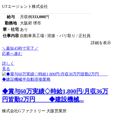
UTエージェント株式会社
給与
月収例
333,000
円
勤務地
大阪府 堺市
寮・社宅
あり
仕事内容
自動車系工場 / 溶接・バリ取り / 正社員
詳細を表示
＼最短45秒で完了／
応募へ進む
詳しく
見る
◆賞与60万実績◇時給1,800円/月収36万
円皆勤2万円 ◆建設機械...
株式会社Gファクトリー 大阪営業所