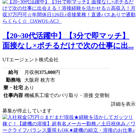
【20~30代活躍中】【3分で即マッチ】
面接なし×ポチるだけで次の仕事に出...
UTエージェント株式会社
給与
月収例
375,000
円
勤務地
大阪府 枚方市
寮・社宅
あり
仕事内容
機械系工場でのバリ取り・溶接 交替制
詳細を表示
募集が停止しています