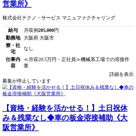
営業所》
株式会社テクノ・サービス マニュファクチャリング
給与
月収例
205,000
円
勤務地
大阪府 大阪市
寮・社
なし
宅
仕事内
≪月収20.5万円・正社員≫機械系工場での溶接作
容
業
詳細を表示
募集が停止しています
【資格・経験を活かせる！】土日祝休
み＆残業なし◆車の板金溶接補助《大
阪営業所》