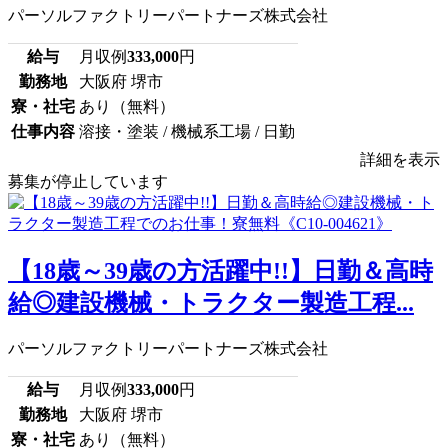
パーソルファクトリーパートナーズ株式会社
給与
月収例
333,000
円
勤務地
大阪府 堺市
寮・社宅
あり（無料）
仕事内容
溶接・塗装 / 機械系工場 / 日勤
詳細を表示
募集が停止しています
【18歳～39歳の方活躍中!!】日勤＆高時
給◎建設機械・トラクター製造工程...
パーソルファクトリーパートナーズ株式会社
給与
月収例
333,000
円
勤務地
大阪府 堺市
寮・社宅
あり（無料）