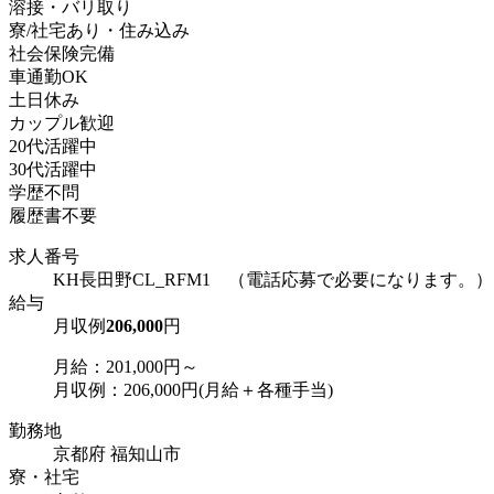
溶接・バリ取り
寮/社宅あり・住み込み
社会保険完備
車通勤OK
土日休み
カップル歓迎
20代活躍中
30代活躍中
学歴不問
履歴書不要
求人番号
KH長田野CL_RFM1 （電話応募で必要になります。）
給与
月収例
206,000
円
月給：201,000円～
月収例：206,000円(月給＋各種手当)
勤務地
京都府 福知山市
寮・社宅