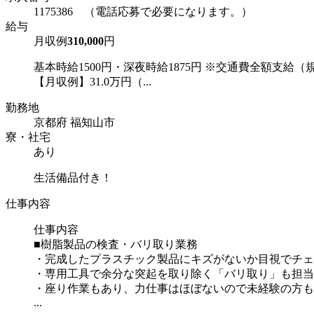
1175386 （電話応募で必要になります。）
給与
月収例
310,000
円
基本時給1500円・深夜時給1875円 ※交通費全額支給（
【月収例】31.0万円（...
勤務地
京都府 福知山市
寮・社宅
あり
生活備品付き！
仕事内容
仕事内容
■樹脂製品の検査・バリ取り業務
・完成したプラスチック製品にキズがないか目視でチェ
・専用工具で余分な突起を取り除く「バリ取り」も担当
・座り作業もあり、力仕事はほぼないので未経験の方も
...