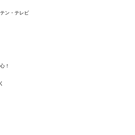
テン・テレビ
心！
く