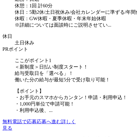
休憩：1回 計60分
休日：5勤2休/土日祝休み/会社カレンダーに準ずる/年間休
休暇：GW休暇・夏季休暇・年末年始休暇
※詳細については面談時にご説明させてい...
休日
土日休み
PRポイント
ここがポイント1
＜新制度＞日払い制度スタート！
給与受取日を「選べる」！
働いた分の給与が最短5分で受け取り可能！
【ポイント】
・お手元のスマホからカンタン！申請・利用申込！
・1,000円単位で申請可能！
・利用申込後、...
無料電話で応募
応募へ進む
詳しく
見る