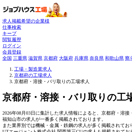
求人掲載希望の企業様
仕事検索
キープ
閲覧履歴
ログイン
会員登録
全国
三重県
滋賀県
京都府
大阪府
兵庫県
奈良県
和歌山県
寮
工場・製造業求人
京都府の工場求人
京都府・溶接・バリ取りの工場求人
京都府・溶接・バリ取りの工場
2026年08月03日に集計した求人情報によると、京都府・溶接・
福知山市の求人が一番多く掲載されております。
また業界別では機械・金属・鉄鋼の求人が多く掲載されてお
UTエージェント株式会社 関西第三CUの求人も掲載されて