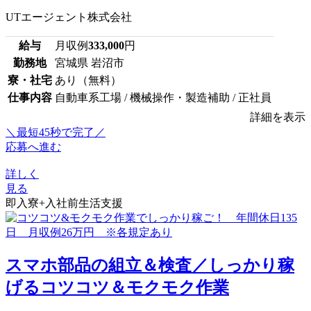
UTエージェント株式会社
給与
月収例
333,000
円
勤務地
宮城県 岩沼市
寮・社宅
あり（無料）
仕事内容
自動車系工場 / 機械操作・製造補助 / 正社員
詳細を表示
＼最短45秒で完了／
応募へ進む
詳しく
見る
即入寮+入社前生活支援
スマホ部品の組立＆検査／しっかり稼
げるコツコツ＆モクモク作業