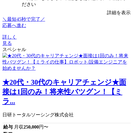
ださい
詳細を表示
＼最短45秒で完了／
応募へ進む
詳しく
見る
スペシャル
★20代・30代のキャリアチェンジ★面
接は1回のみ！将来性バツグン！【ミ
ラ...
日研トータルソーシング株式会社
給与
月収
250,000
円〜