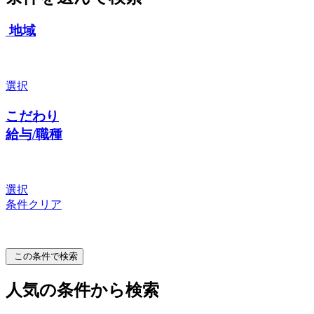
地域
選択
こだわり
給与/職種
選択
条件クリア
この条件で検索
人気の条件から検索