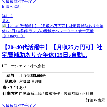
＼最短45秒で完了／
応募へ進む
詳しく
見る
【20~40代活躍中】【月収25万円可】社
宅費補助あり☆年休125日♪自動...
UTエージェント株式会社
給与
月収例
255,000
円
勤務地
宮城県 亘理町
寮・社宅
あり
仕事内容
自動車系工場 / 機械操作・製造補助 / 正社員
詳細を表示
＼最短45秒で完了／