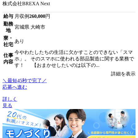
株式会社BREXA Next
給与
月収例
260,000
円
勤務
宮城県 大崎市
地
寮・
あり
社宅
今やわたしたちの生活に欠かすことのできない「スマ
仕事
ホ」。 そのスマホに使われる部品製造に関する業務で
内容
す！ 【おまかせしたいのは以下の...
詳細を表示
＼最短45秒で完了／
応募へ進む
詳しく
見る