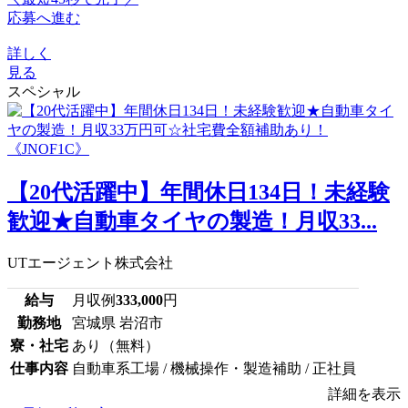
応募へ進む
詳しく
見る
スペシャル
【20代活躍中】年間休日134日！未経験
歓迎★自動車タイヤの製造！月収33...
UTエージェント株式会社
給与
月収例
333,000
円
勤務地
宮城県 岩沼市
寮・社宅
あり（無料）
仕事内容
自動車系工場 / 機械操作・製造補助 / 正社員
詳細を表示