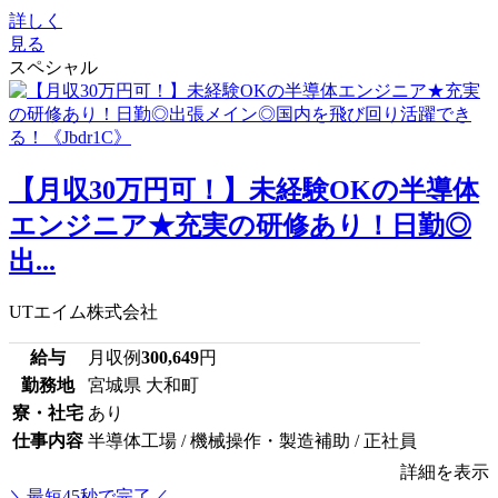
詳しく
見る
スペシャル
【月収30万円可！】未経験OKの半導体
エンジニア★充実の研修あり！日勤◎
出...
UTエイム株式会社
給与
月収例
300,649
円
勤務地
宮城県 大和町
寮・社宅
あり
仕事内容
半導体工場 / 機械操作・製造補助 / 正社員
詳細を表示
＼最短45秒で完了／