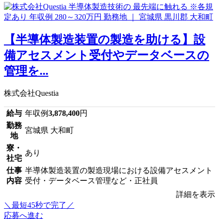
【半導体製造装置の製造を助ける】設
備アセスメント受付やデータベースの
管理を...
株式会社Questia
給与
年収例
3,878,400
円
勤務
宮城県 大和町
地
寮・
あり
社宅
仕事
半導体製造装置の製造現場における設備アセスメント
内容
受付・データベース管理など・正社員
詳細を表示
＼最短45秒で完了／
応募へ進む