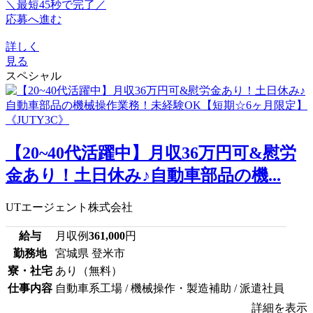
＼最短45秒で完了／
応募へ進む
詳しく
見る
スペシャル
【20~40代活躍中】月収36万円可&慰労
金あり！土日休み♪自動車部品の機...
UTエージェント株式会社
給与
月収例
361,000
円
勤務地
宮城県 登米市
寮・社宅
あり（無料）
仕事内容
自動車系工場 / 機械操作・製造補助 / 派遣社員
詳細を表示