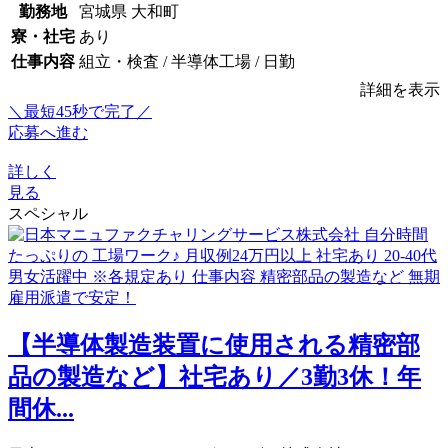
勤務地
宮城県 大和町
寮・社宅
あり
仕事内容
組立・検査 / 半導体工場 / 日勤
詳細を表示
＼最短45秒で完了／
応募へ進む
詳しく
見る
スペシャル
【半導体製造装置に使用される精密部
品の製造など】社宅あり／3勤3休！年
間休...