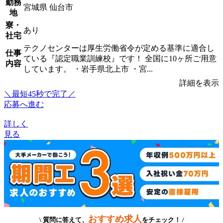
勤務
宮城県 仙台市
地
寮・
あり
社宅
テクノセンターは厚生労働省令が定める基準に適合し
仕事
ている『認定職業訓練校』です！ 全国に10ヶ所ご用意
内容
しています。 ・岩手県北上市 ・宮...
詳細を表示
＼最短45秒で完了／
応募へ進む
詳しく
見る
おすすめ求人
\ 質問に答えて、
をチェック！ /