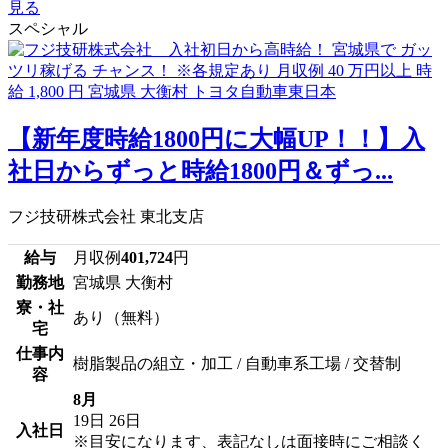
見る
スペシャル
【新年度時給1800円に大幅UP！！】入
社日からずっと時給1800円＆ずっ...
フジ技研株式会社 東北支店
給与
月収例
401,724
円
勤務地
宮城県 大衡村
寮・社
あり（無料）
宅
仕事内
樹脂製品の組立・加工 / 自動車系工場 / 交替制
容
8月
19日
26日
入社日
※目安になります、表記なしは面接時にご相談く