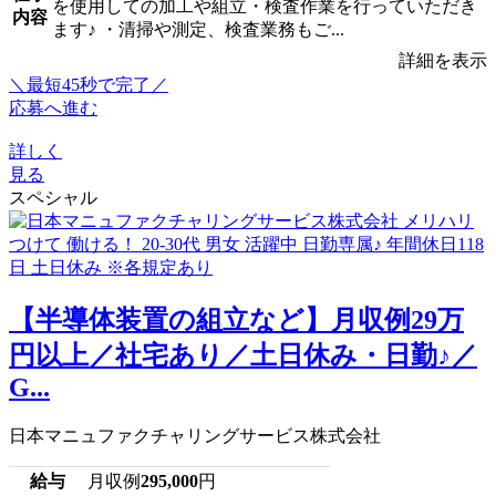
を使用しての加工や組立・検査作業を行っていただき
内容
ます♪ ・清掃や測定、検査業務もご...
詳細を表示
＼最短45秒で完了／
応募へ進む
詳しく
見る
スペシャル
【半導体装置の組立など】月収例29万
円以上／社宅あり／土日休み・日勤♪／
G...
日本マニュファクチャリングサービス株式会社
給与
月収例
295,000
円