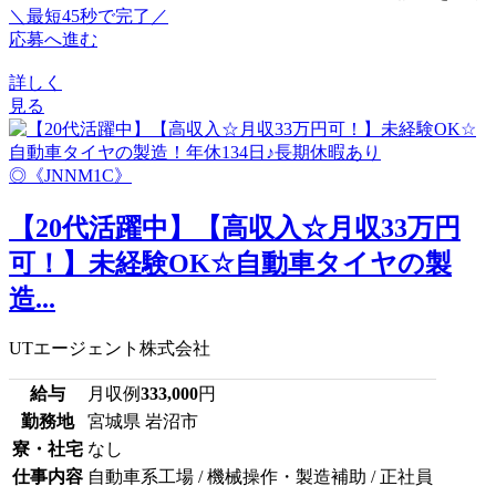
＼最短45秒で完了／
応募へ進む
詳しく
見る
【20代活躍中】【高収入☆月収33万円
可！】未経験OK☆自動車タイヤの製
造...
UTエージェント株式会社
給与
月収例
333,000
円
勤務地
宮城県 岩沼市
寮・社宅
なし
仕事内容
自動車系工場 / 機械操作・製造補助 / 正社員