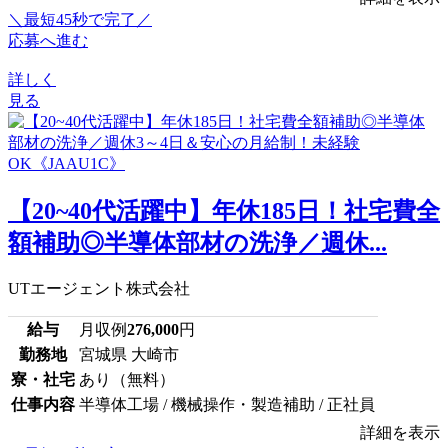
＼最短45秒で完了／
応募へ進む
詳しく
見る
【20~40代活躍中】年休185日！社宅費全
額補助◎半導体部材の洗浄／週休...
UTエージェント株式会社
給与
月収例
276,000
円
勤務地
宮城県 大崎市
寮・社宅
あり（無料）
仕事内容
半導体工場 / 機械操作・製造補助 / 正社員
詳細を表示