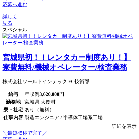
応募へ進む
詳しく
見る
スペシャル
宮城県初！！レンタカー制度あり！】
寮費無料/機械オペレーター/検査業務
株式会社ワールドインテック FC技術部
給与
年収例
3,620,000
円
勤務地
宮城県 大衡村
寮・社宅
あり（無料）
仕事内容
製造エンジニア / 半導体工場系工場
詳細を表示
＼最短45秒で完了／