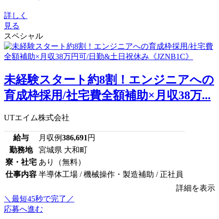
詳しく
見る
スペシャル
未経験スタート約8割！エンジニアへの
育成枠採用/社宅費全額補助×月収38万...
UTエイム株式会社
給与
月収例
386,691
円
勤務地
宮城県 大和町
寮・社宅
あり（無料）
仕事内容
半導体工場 / 機械操作・製造補助 / 正社員
詳細を表示
＼最短45秒で完了／
応募へ進む