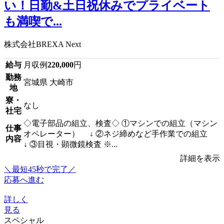
い！日勤&土日祝休みでプライベート
も満喫で...
株式会社BREXA Next
給与
月収例
220,000
円
勤務
宮城県 大崎市
地
寮・
なし
社宅
◇電子部品の組立、検査◇ ①マシンでの組立（マシン
仕事
オペレーター） ↓ ②ネジ締めなど手作業での組立
内容
↓ ③目視・顕微鏡検査 ※...
詳細を表示
＼最短45秒で完了／
応募へ進む
詳しく
見る
スペシャル