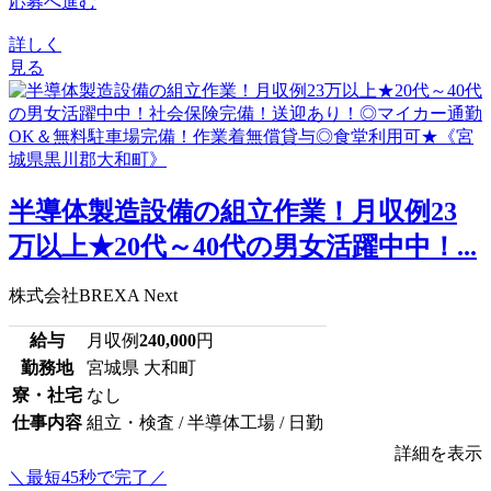
応募へ進む
詳しく
見る
半導体製造設備の組立作業！月収例23
万以上★20代～40代の男女活躍中中！...
株式会社BREXA Next
給与
月収例
240,000
円
勤務地
宮城県 大和町
寮・社宅
なし
仕事内容
組立・検査 / 半導体工場 / 日勤
詳細を表示
＼最短45秒で完了／