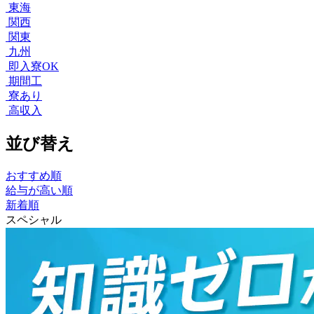
東海
関西
関東
九州
即入寮OK
期間工
寮あり
高収入
並び替え
おすすめ順
給与が高い順
新着順
スペシャル