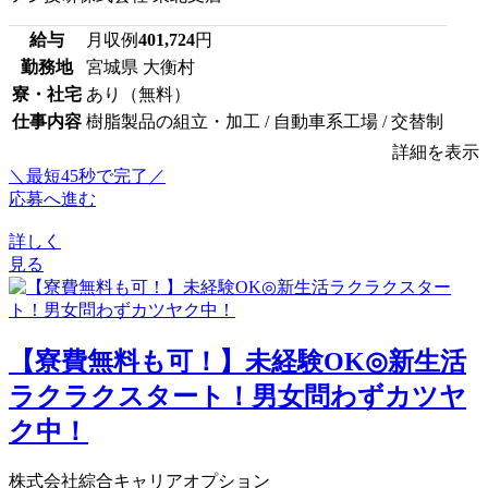
給与
月収例
401,724
円
勤務地
宮城県 大衡村
寮・社宅
あり（無料）
仕事内容
樹脂製品の組立・加工 / 自動車系工場 / 交替制
詳細を表示
＼最短45秒で完了／
応募へ進む
詳しく
見る
【寮費無料も可！】未経験OK◎新生活
ラクラクスタート！男女問わずカツヤ
ク中！
株式会社綜合キャリアオプション