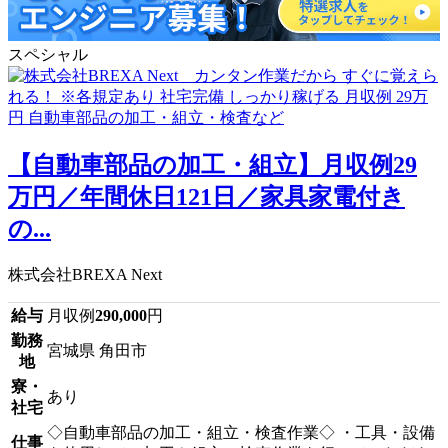
スペシャル
【自動車部品の加工・組立】月収例29
万円／年間休日121日／家具家電付き
の...
株式会社BREXA Next
給与
月収例
290,000
円
勤務
宮城県 角田市
地
寮・
あり
社宅
◇自動車部品の加工・組立・検査作業◇ ・工具・設備
仕事