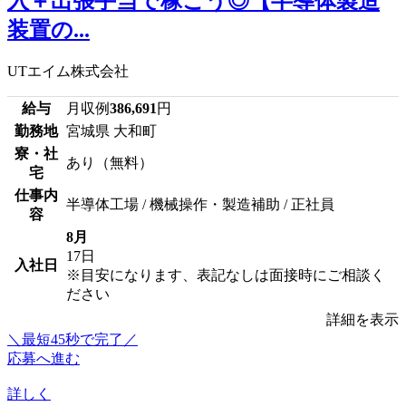
入＋出張手当で稼ごう◎【半導体製造
装置の...
UTエイム株式会社
給与
月収例
386,691
円
勤務地
宮城県 大和町
寮・社
あり（無料）
宅
仕事内
半導体工場 / 機械操作・製造補助 / 正社員
容
8月
17日
入社日
※目安になります、表記なしは面接時にご相談く
ださい
詳細を表示
＼最短45秒で完了／
応募へ進む
詳しく