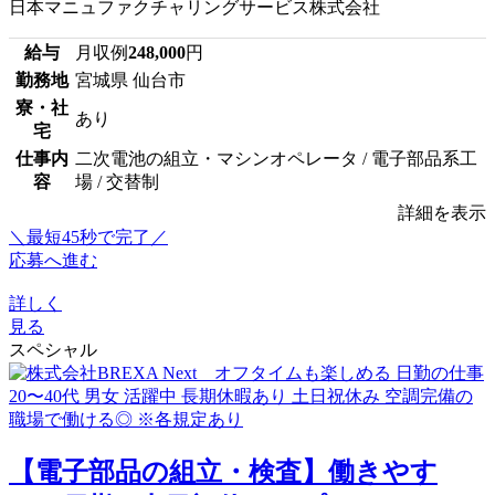
日本マニュファクチャリングサービス株式会社
給与
月収例
248,000
円
勤務地
宮城県 仙台市
寮・社
あり
宅
仕事内
二次電池の組立・マシンオペレータ / 電子部品系工
容
場 / 交替制
詳細を表示
＼最短45秒で完了／
応募へ進む
詳しく
見る
スペシャル
【電子部品の組立・検査】働きやす