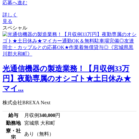
応募へ進む
詳しく
見る
スペシャル
光通信機器の製造業務！【月収例33万
円】夜勤専属のオシゴト★土日休み★
マイ...
株式会社BREXA Next
給与
月収例
340,000
円
勤務地
宮城県 大和町
寮・社
あり（無料）
宅