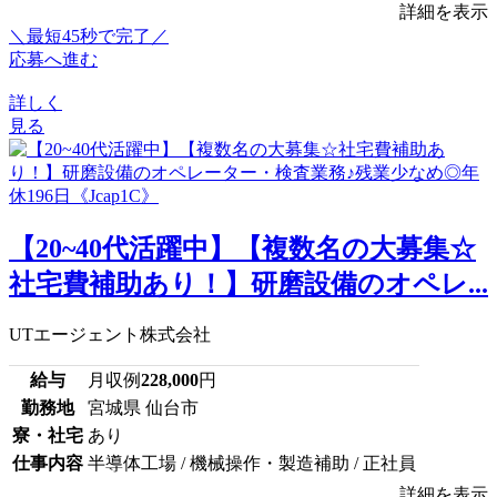
詳細を表示
＼最短45秒で完了／
応募へ進む
詳しく
見る
【20~40代活躍中】【複数名の大募集☆
社宅費補助あり！】研磨設備のオペレ...
UTエージェント株式会社
給与
月収例
228,000
円
勤務地
宮城県 仙台市
寮・社宅
あり
仕事内容
半導体工場 / 機械操作・製造補助 / 正社員
詳細を表示