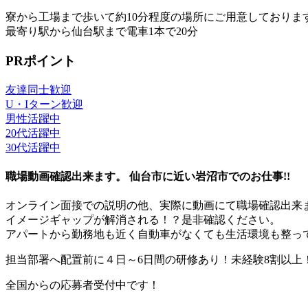
寮から工場まで歩いて約10分程度の場所にご用意しておりま
最寄り駅から仙台駅まで電車1本で20分
PRポイント
友達同士歓迎
U・Iターン歓迎
男性活躍中
20代活躍中
30代活躍中
職場動画確認出来ます。 仙台市に近い岩沼市でのお仕事!!
オンライン面接での説明の他、実際に動画にて職場確認出来
イメージギャップが解消される！？是非確認ください。
アパートから勤務地も近く自動車がなくても生活環境も整って
担当部署へ配置前に４日～6日間の研修あり！未経験8割以上
全国からの応募者受付中です！