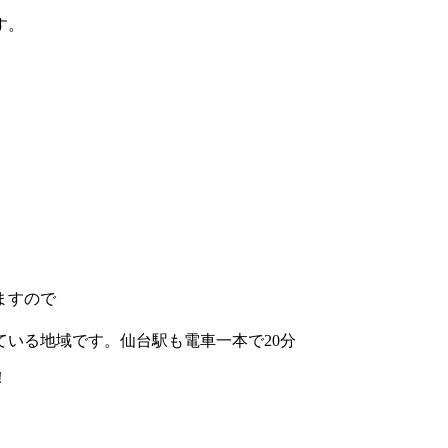
す。
ますので
いる地域です。仙台駅も電車一本で20分
！