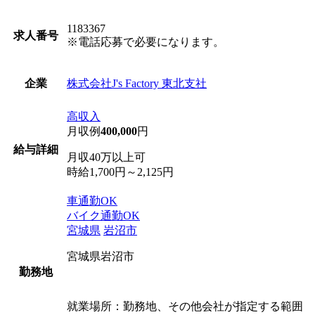
1183367
求人番号
※電話応募で必要になります。
株式会社J's Factory 東北支社
企業
高収入
月収例
400,000
円
給与詳細
月収40万以上可
時給1,700円～2,125円
車通勤OK
バイク通勤OK
宮城県
岩沼市
宮城県岩沼市
勤務地
就業場所：勤務地、その他会社が指定する範囲