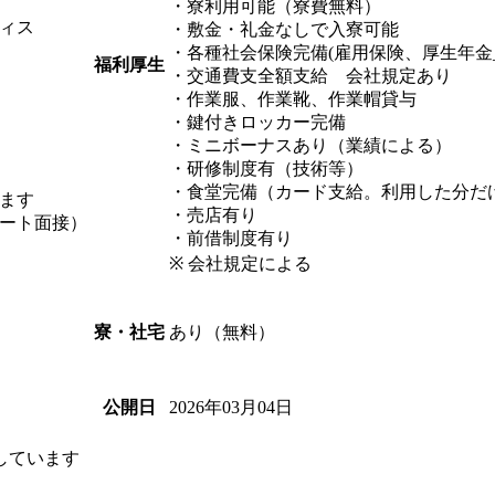
・寮利用可能（寮費無料）
ィス
・敷金・礼金なしで入寮可能
・各種社会保険完備(雇用保険、厚生年金_
福利厚生
・交通費支全額支給 会社規定あり
・作業服、作業靴、作業帽貸与
・鍵付きロッカー完備
・ミニボーナスあり（業績による）
・研修制度有（技術等）
・食堂完備（カード支給。利用した分だ
ます
・売店有り
ート面接）
・前借制度有り
※ 会社規定による
あり（無料）
寮・社宅
2026年03月04日
公開日
しています