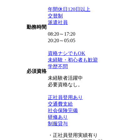
年間休日120日以上
交替制
派遣社員
勤務時間
08:20～17:20
20:20～05:05
資格ナシでもOK
未経験・初心者も歓迎
学歴不問
必須資格
未経験者活躍中
必要資格なし。
正社員登用あり
交通費支給
社会保険完備
研修あり
制服貸与
・正社員登用実績有り