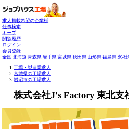
求人掲載希望の企業様
仕事検索
キープ
閲覧履歴
ログイン
会員登録
全国
北海道
青森県
岩手県
宮城県
秋田県
山形県
福島県
寮/
工場・製造業求人
宮城県の工場求人
岩沼市の工場求人
株式会社J's Factory 東北支