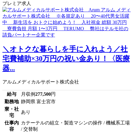
プレミア求人
＼オトクな暮らしを手に入れよう／社
宅費補助×30万円の祝い金あり！〈医療
器...
アルムメディカルサポート株式会社
給与
月収例
277,500
円
勤務地
静岡県 富士宮市
寮・社
あり
宅
仕事内
カテーテルの組立・製造マシンの操作 / 機械系工場
容
/ 交替制