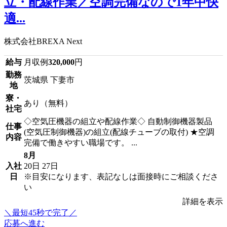
立・配線作業／空調完備なので1年中快
適...
株式会社BREXA Next
給与
月収例
320,000
円
勤務
茨城県 下妻市
地
寮・
あり（無料）
社宅
◇空気圧機器の組立や配線作業◇ 自動制御機器製品
仕事
(空気圧制御機器)の組立(配線チューブの取付) ★空調
内容
完備で働きやすい職場です。 ...
8月
入社
20日
27日
日
※目安になります、表記なしは面接時にご相談くださ
い
詳細を表示
＼最短45秒で完了／
応募へ進む