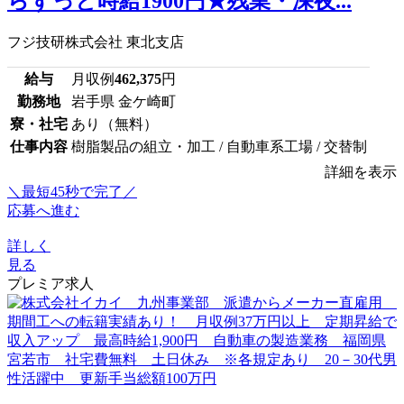
らずっと時給1900円★残業・深夜...
フジ技研株式会社 東北支店
給与
月収例
462,375
円
勤務地
岩手県 金ケ崎町
寮・社宅
あり（無料）
仕事内容
樹脂製品の組立・加工 / 自動車系工場 / 交替制
詳細を表示
＼最短45秒で完了／
応募へ進む
詳しく
見る
プレミア求人