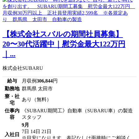
【株式会社スバルの期間社員募集】
20〜30代活躍中｜慰労金最大122万円
｜...
株式会社SUBARU
給与
月収例
306,844
円
勤務地
群馬県 太田市
寮・社
あり（無料）
宅
仕事内
《SUBARU期間工》自動車（SUBARU車）の製造
容
スタッフ
9月
7日
14日
21日
入社日
※目安になります、表記なしは面接時にご相談く