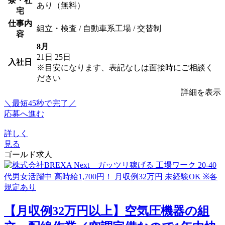
寮・社
あり（無料）
宅
仕事内
組立・検査 / 自動車系工場 / 交替制
容
8月
21日
25日
入社日
※目安になります、表記なしは面接時にご相談く
ださい
詳細を表示
＼最短45秒で完了／
応募へ進む
詳しく
見る
ゴールド求人
【月収例32万円以上】空気圧機器の組