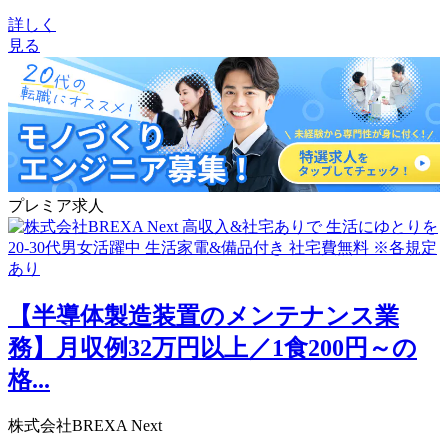
詳しく
見る
プレミア求人
【半導体製造装置のメンテナンス業
務】月収例32万円以上／1食200円～の
格...
株式会社BREXA Next