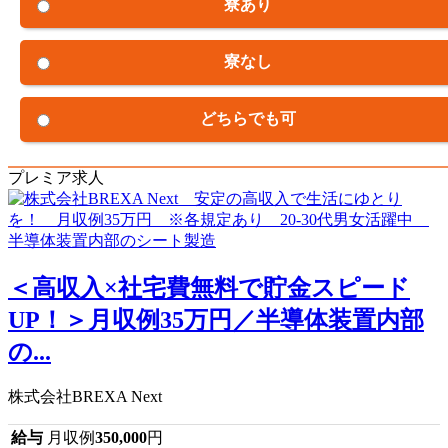
寮あり
寮なし
どちらでも可
プレミア求人
＜高収入×社宅費無料で貯金スピード
UP！＞月収例35万円／半導体装置内部
の...
株式会社BREXA Next
給与
月収例
350,000
円