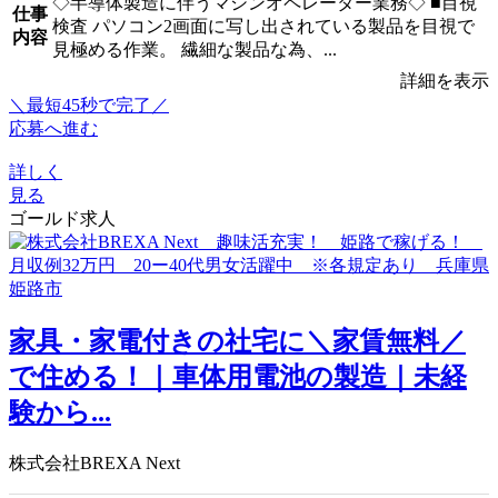
◇半導体製造に伴うマシンオペレーター業務◇ ■目視
仕事
検査 パソコン2画面に写し出されている製品を目視で
内容
見極める作業。 繊細な製品な為、...
詳細を表示
＼最短45秒で完了／
応募へ進む
詳しく
見る
ゴールド求人
家具・家電付きの社宅に＼家賃無料／
で住める！｜車体用電池の製造｜未経
験から...
株式会社BREXA Next