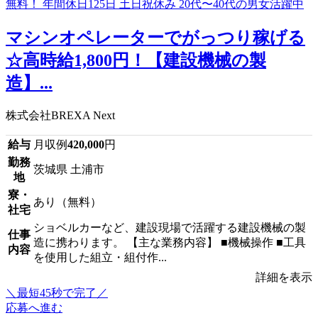
マシンオペレーターでがっつり稼げる
☆高時給1,800円！【建設機械の製
造】...
株式会社BREXA Next
給与
月収例
420,000
円
勤務
茨城県 土浦市
地
寮・
あり（無料）
社宅
ショベルカーなど、建設現場で活躍する建設機械の製
仕事
造に携わります。 【主な業務内容】 ■機械操作 ■工具
内容
を使用した組立・組付作...
詳細を表示
＼最短45秒で完了／
応募へ進む