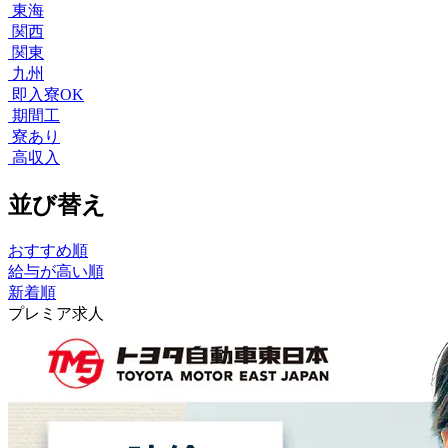
東海
関西
関東
九州
即入寮OK
期間工
寮あり
高収入
並び替え
おすすめ順
給与が高い順
新着順
プレミア求人