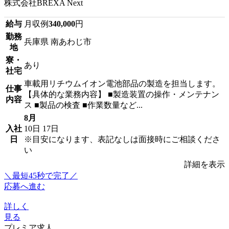
株式会社BREXA Next
給与
月収例
340,000
円
勤務
兵庫県 南あわじ市
地
寮・
あり
社宅
車載用リチウムイオン電池部品の製造を担当します。
仕事
【具体的な業務内容】 ■製造装置の操作・メンテナン
内容
ス ■製品の検査 ■作業数量など...
8月
入社
10日
17日
日
※目安になります、表記なしは面接時にご相談くださ
い
詳細を表示
＼最短45秒で完了／
応募へ進む
詳しく
見る
プレミア求人