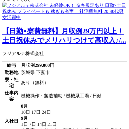
【日勤×寮費無料】月収例29万円以上！
土日祝休みでメリハリつけて高収入♪/...
フジアルテ株式会社
給与
月収例
299,000
円
勤務地
茨城県 下妻市
寮・社
あり（無料）
宅
仕事内
機械操作・製造補助 / 機械系工場 / 日勤
容
8月
10日
17日
24日
9月
入社日
1日
7日
14日
21日