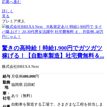
応募へ進む
詳しく
見る
プレミア求人
驚きの高時給！時給1,900円でガツガツ
稼げる！【自動車製造】社宅費無料＆...
株式会社BREXA Next
給与
月収例
480,000
円
勤務
福岡県 苅田町
地
寮・
あり（無料）
社宅
自動車を製造する工場で、さまざまな工程を担当しま
仕事