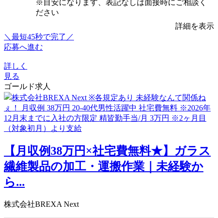
※目安になります、表記なしは面接時にご相談く
ださい
詳細を表示
＼最短45秒で完了／
応募へ進む
詳しく
見る
ゴールド求人
【月収例38万円×社宅費無料★】ガラス
繊維製品の加工・運搬作業｜未経験か
ら...
株式会社BREXA Next