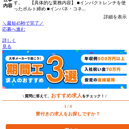
す。 【具体的な業務内容】 ■インパクトレンチを使
内容
ったボルト締め ■インパネ・コネ...
詳細を表示
＼最短45秒で完了／
応募へ進む
詳しく
見る
おすすめ求人
\ 質問に答えて、
をチェック！ /
1 / 4
寮付きの求人をお探しですか？