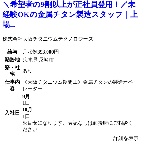
＼希望者の9割以上が正社員登用！／未
経験OKの金属チタン製造スタッフ｜上
場...
株式会社大阪チタニウムテクノロジーズ
給与
月収例
393,000
円
勤務地
兵庫県 尼崎市
寮・社
あり
宅
仕事内
《大阪チタニウム期間工》金属チタンの製造オペ
容
レーター
9月
1日
10月
入社日
1日
※目安になります、表記なしは面接時にご相談く
ださい
詳細を表示