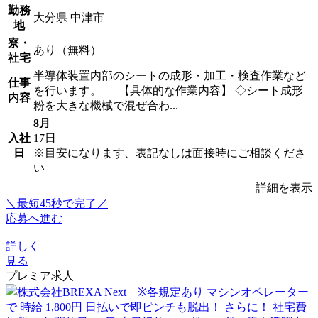
勤務
大分県 中津市
地
寮・
あり（無料）
社宅
半導体装置内部のシートの成形・加工・検査作業など
仕事
を行います。 【具体的な作業内容】 ◇シート成形
内容
粉を大きな機械で混ぜ合わ...
8月
入社
17日
日
※目安になります、表記なしは面接時にご相談くださ
い
詳細を表示
＼最短45秒で完了／
応募へ進む
詳しく
見る
プレミア求人