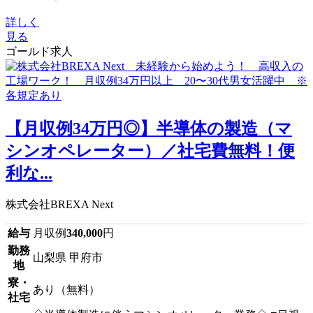
詳しく
見る
ゴールド求人
【月収例34万円◎】半導体の製造（マ
シンオペレーター）／社宅費無料！便
利な...
株式会社BREXA Next
給与
月収例
340,000
円
勤務
山梨県 甲府市
地
寮・
あり（無料）
社宅