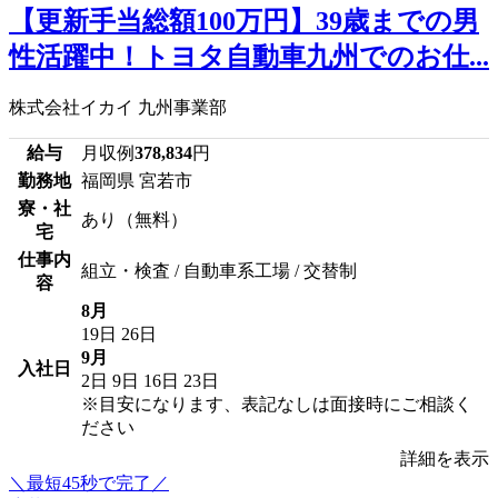
【更新手当総額100万円】39歳までの男
性活躍中！トヨタ自動車九州でのお仕...
株式会社イカイ 九州事業部
給与
月収例
378,834
円
勤務地
福岡県 宮若市
寮・社
あり（無料）
宅
仕事内
組立・検査 / 自動車系工場 / 交替制
容
8月
19日
26日
9月
入社日
2日
9日
16日
23日
※目安になります、表記なしは面接時にご相談く
ださい
詳細を表示
＼最短45秒で完了／