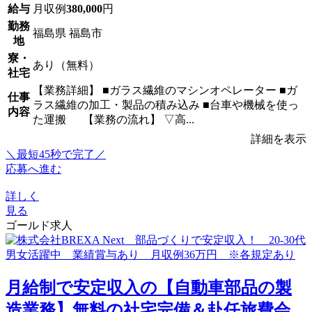
給与
月収例
380,000
円
勤務
福島県 福島市
地
寮・
あり（無料）
社宅
【業務詳細】 ■ガラス繊維のマシンオペレーター ■ガ
仕事
ラス繊維の加工・製品の積み込み ■台車や機械を使っ
内容
た運搬 【業務の流れ】 ▽高...
詳細を表示
＼最短45秒で完了／
応募へ進む
詳しく
見る
ゴールド求人
月給制で安定収入の【自動車部品の製
造業務】無料の社宅完備＆赴任旅費会