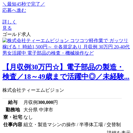
＼最短45秒で完了／
応募へ進む
詳しく
見る
ゴールド求人
【月収例30万円☆】電子部品の製造・
検査／18～49歳まで活躍中◎／未経験...
株式会社ティーエムビジョン
給与
月収例
300,000
円
勤務地
大分県 中津市
寮・社宅
なし
仕事内容
組立・製造マシンの操作 / 半導体工場 / 交替制
詳細を表示