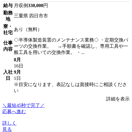
給与
月収例
330,000
円
勤務
三重県 四日市市
地
寮・
あり（無料）
社宅
◇半導体製造装置のメンテナンス業務◇ ・定期交換パ
仕事
ーツの交換作業。 →手順書を確認し、専用工具や一
内容
般工具を用いての交換作業。 ・...
8月
16日
入社
9月
日
1日
※目安になります、表記なしは面接時にご相談くださ
い
詳細を表示
＼最短45秒で完了／
応募へ進む
詳しく
見る