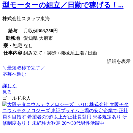
型モーターの組立／日勤で稼げる！...
株式会社スタッフ東海
給与
月収例
308,250
円
勤務地
愛知県 大府市
寮・社宅
なし
仕事内容
組み立て・製造 / 機械系工場 / 日勤
詳細を表示
＼最短45秒で完了／
応募へ進む
詳しく
見る
ゴールド求人