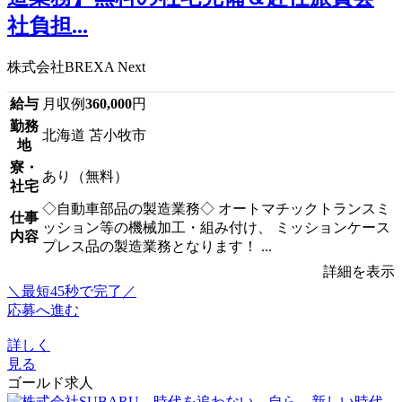
社負担...
株式会社BREXA Next
給与
月収例
360,000
円
勤務
北海道 苫小牧市
地
寮・
あり（無料）
社宅
◇自動車部品の製造業務◇ オートマチックトランスミ
仕事
ッション等の機械加工・組み付け、 ミッションケース
内容
プレス品の製造業務となります！ ...
詳細を表示
＼最短45秒で完了／
応募へ進む
詳しく
見る
ゴールド求人