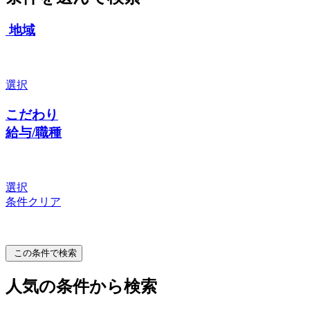
地域
選択
こだわり
給与/職種
選択
条件クリア
この条件で検索
人気の条件から検索