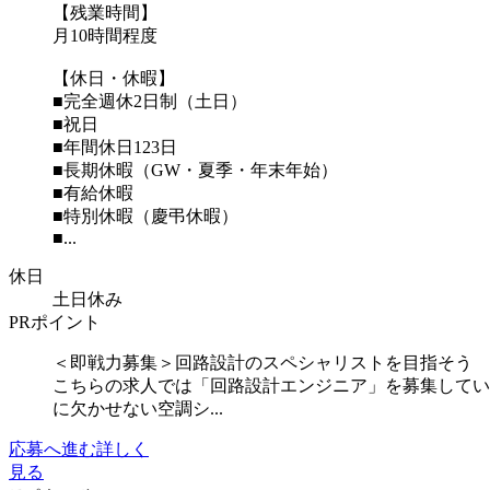
【残業時間】
月10時間程度
【休日・休暇】
■完全週休2日制（土日）
■祝日
■年間休日123日
■長期休暇（GW・夏季・年末年始）
■有給休暇
■特別休暇（慶弔休暇）
■...
休日
土日休み
PRポイント
＜即戦力募集＞回路設計のスペシャリストを目指そう
こちらの求人では「回路設計エンジニア」を募集してい
に欠かせない空調シ...
応募へ進む
詳しく
見る