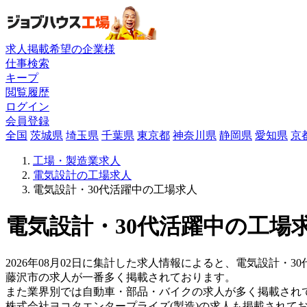
求人掲載希望の企業様
仕事検索
キープ
閲覧履歴
ログイン
会員登録
全国
茨城県
埼玉県
千葉県
東京都
神奈川県
静岡県
愛知県
京
工場・製造業求人
電気設計の工場求人
電気設計・30代活躍中の工場求人
電気設計・30代活躍中の工場求
2026年08月02日に集計した求人情報によると、電気設計・3
藤沢市の求人が一番多く掲載されております。
また業界別では自動車・部品・バイクの求人が多く掲載され
株式会社ヨコタエンタープライズ(製造)の求人も掲載されて