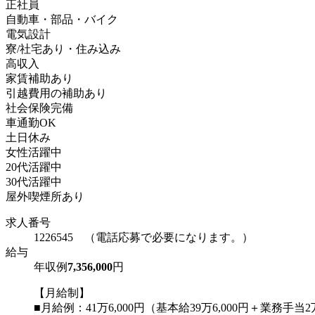
正社員
自動車・部品・バイク
電気設計
寮/社宅あり・住み込み
高収入
家賃補助あり
引越費用の補助あり
社会保険完備
車通勤OK
土日休み
女性活躍中
20代活躍中
30代活躍中
屋外喫煙所あり
求人番号
1226545 （電話応募で必要になります。）
給与
年収例
7,356,000
円
【月給制】
■月給例：41万6,000円（基本給39万6,000円＋業務手当