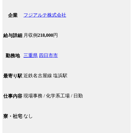
フジアルテ株式会社
企業
月収例
218,000
円
給与詳細
三重県
四日市市
勤務地
近鉄名古屋線 塩浜駅
最寄り駅
現場事務 / 化学系工場 / 日勤
仕事内容
なし
寮・社宅