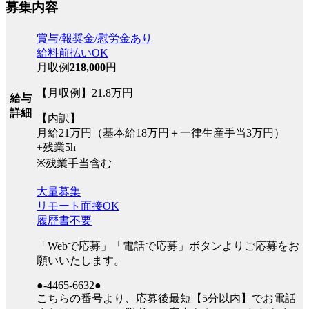
募集内容
賞与/報奨金/慰労金あり
給料前払いOK
月収例
218,000
円
【月収例】21.8万円
給与
詳細
【内訳】
月給21万円（基本給18万円＋一律生産手当3万円）
+残業5h
※残業手当含む
大量募集
リモート面接OK
履歴書不要
「Webで応募」「電話で応募」ボタンよりご応募をお
願いいたします。
●-4465-6632●
こちらの番号より、応募後最短【5分以内】でお電話