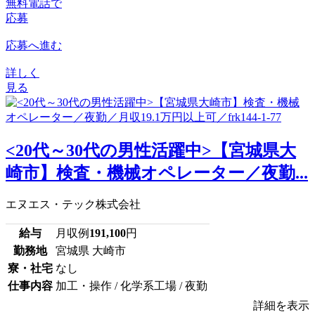
無料電話で
応募
応募へ進む
詳しく
見る
<20代～30代の男性活躍中>【宮城県大
崎市】検査・機械オペレーター／夜勤...
エヌエス・テック株式会社
給与
月収例
191,100
円
勤務地
宮城県 大崎市
寮・社宅
なし
仕事内容
加工・操作 / 化学系工場 / 夜勤
詳細を表示