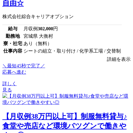
自由☆
株式会社綜合キャリアオプション
給与
月収例
302,000
円
勤務地
宮城県 大衡村
寮・社宅
あり（無料）
仕事内容
シートの組立・取り付け / 化学系工場 / 交替制
詳細を表示
＼最短45秒で完了／
応募へ進む
詳しく
見る
【月収例38万円以上可】制服無料貸与♪
食堂や売店など環境バツグンで働きや