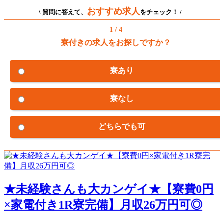
おすすめ求人
\ 質問に答えて、
をチェック！ /
1 / 4
寮付きの求人をお探しですか？
寮あり
寮なし
どちらでも可
★未経験さんも大カンゲイ★【寮費0円
×家電付き1R寮完備】月収26万円可◎