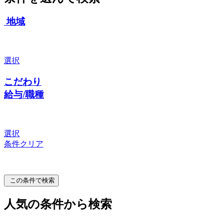
地域
選択
こだわり
給与/職種
選択
条件クリア
この条件で検索
人気の条件から検索