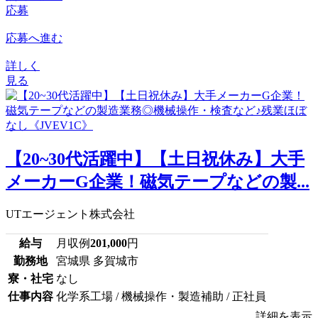
応募
応募へ進む
詳しく
見る
【20~30代活躍中】【土日祝休み】大手
メーカーG企業！磁気テープなどの製...
UTエージェント株式会社
給与
月収例
201,000
円
勤務地
宮城県 多賀城市
寮・社宅
なし
仕事内容
化学系工場 / 機械操作・製造補助 / 正社員
詳細を表示