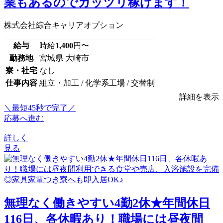
業もあるのでガッツリ稼げます！
株式会社綜合キャリアオプション
給与
時給
1,400
円〜
勤務地
宮城県 大崎市
寮・社宅
なし
仕事内容
組立・加工 / 化学系工場 / 交替制
詳細を表示
＼最短45秒で完了／
応募へ進む
詳しく
見る
無理なく働きやすい4勤2休★年間休日
116日、各休暇あり！職場には昼夜間