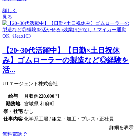
詳しく
見る
【20~30代活躍中】【日勤×土日祝休
み】ゴムローラーの製造など◎経験を
活...
UTエージェント株式会社
給与
月収例
220,000
円
勤務地
宮城県 利府町
寮・社宅
なし
仕事内容
化学系工場 / 組立・加工・プレス / 正社員
詳細を表示
無料電話で