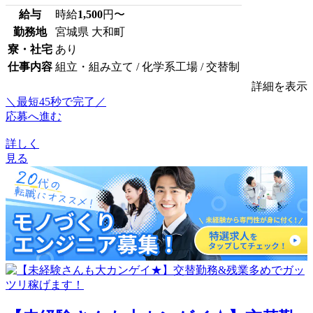
給与
時給
1,500
円〜
勤務地
宮城県 大和町
寮・社宅
あり
仕事内容
組立・組み立て / 化学系工場 / 交替制
詳細を表示
＼最短45秒で完了／
応募へ進む
詳しく
見る