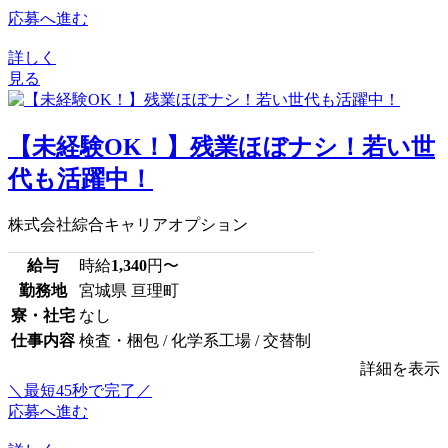
応募へ進む
詳しく
見る
【未経験OK！】残業ほぼナシ！若い世
代も活躍中！
株式会社綜合キャリアオプション
給与
時給
1,340
円〜
勤務地
宮城県 亘理町
寮・社宅
なし
仕事内容
検査・梱包 / 化学系工場 / 交替制
詳細を表示
＼最短45秒で完了／
応募へ進む