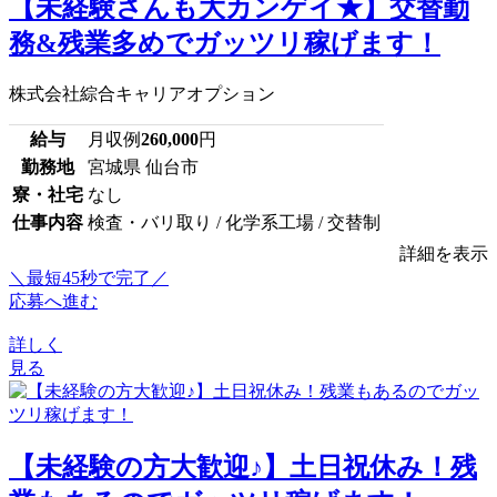
【未経験さんも大カンゲイ★】交替勤
務&残業多めでガッツリ稼げます！
株式会社綜合キャリアオプション
給与
月収例
260,000
円
勤務地
宮城県 仙台市
寮・社宅
なし
仕事内容
検査・バリ取り / 化学系工場 / 交替制
詳細を表示
＼最短45秒で完了／
応募へ進む
詳しく
見る
【未経験の方大歓迎♪】土日祝休み！残