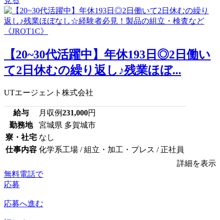
見る
【20~30代活躍中】年休193日◎2日働い
て2日休むの繰り返し♪残業ほぼ...
UTエージェント株式会社
給与
月収例
231,000
円
勤務地
宮城県 多賀城市
寮・社宅
なし
仕事内容
化学系工場 / 組立・加工・プレス / 正社員
詳細を表示
無料電話で
応募
応募へ進む