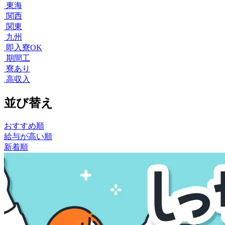
東海
関西
関東
九州
即入寮OK
期間工
寮あり
高収入
並び替え
おすすめ順
給与が高い順
新着順