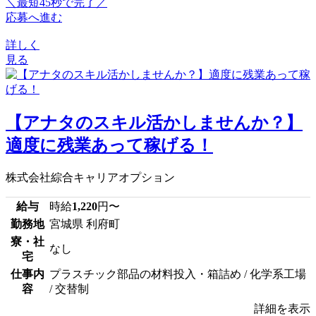
＼最短45秒で完了／
応募へ進む
詳しく
見る
【アナタのスキル活かしませんか？】
適度に残業あって稼げる！
株式会社綜合キャリアオプション
給与
時給
1,220
円〜
勤務地
宮城県 利府町
寮・社
なし
宅
仕事内
プラスチック部品の材料投入・箱詰め / 化学系工場
容
/ 交替制
詳細を表示