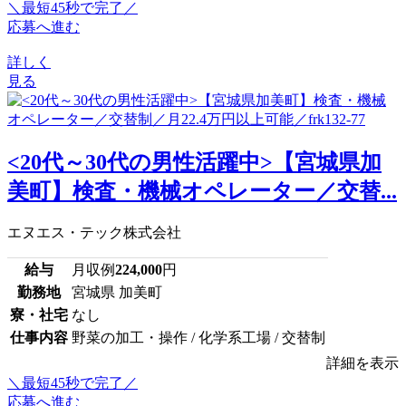
＼最短45秒で完了／
応募へ進む
詳しく
見る
<20代～30代の男性活躍中>【宮城県加
美町】検査・機械オペレーター／交替...
エヌエス・テック株式会社
給与
月収例
224,000
円
勤務地
宮城県 加美町
寮・社宅
なし
仕事内容
野菜の加工・操作 / 化学系工場 / 交替制
詳細を表示
＼最短45秒で完了／
応募へ進む