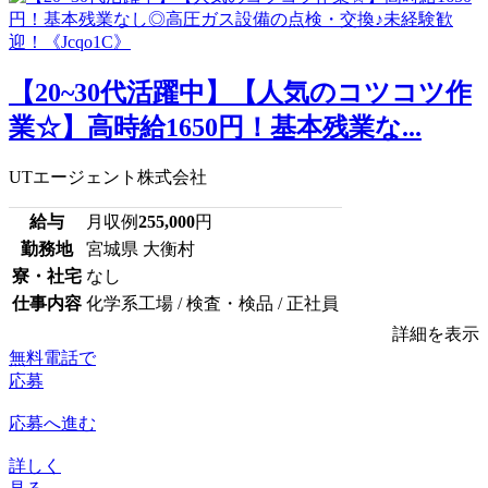
【20~30代活躍中】【人気のコツコツ作
業☆】高時給1650円！基本残業な...
UTエージェント株式会社
給与
月収例
255,000
円
勤務地
宮城県 大衡村
寮・社宅
なし
仕事内容
化学系工場 / 検査・検品 / 正社員
詳細を表示
無料電話で
応募
応募へ進む
詳しく