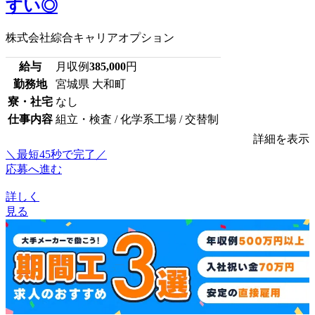
すい◎
株式会社綜合キャリアオプション
給与
月収例
385,000
円
勤務地
宮城県 大和町
寮・社宅
なし
仕事内容
組立・検査 / 化学系工場 / 交替制
詳細を表示
＼最短45秒で完了／
応募へ進む
詳しく
見る