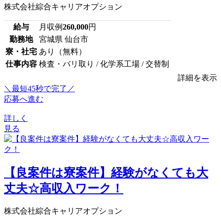
株式会社綜合キャリアオプション
給与
月収例
260,000
円
勤務地
宮城県 仙台市
寮・社宅
あり（無料）
仕事内容
検査・バリ取り / 化学系工場 / 交替制
詳細を表示
＼最短45秒で完了／
応募へ進む
詳しく
見る
【良案件は寮案件】経験がなくても大
丈夫☆高収入ワーク！
株式会社綜合キャリアオプション