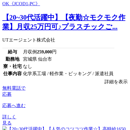
【20~30代活躍中】【夜勤☆モクモク作
業】月収25万円可♪プラスチックご...
UTエージェント株式会社
給与
月収例
259,000
円
勤務地
宮城県 仙台市
寮・社宅
なし
仕事内容
化学系工場 / 軽作業・ピッキング / 派遣社員
詳細を表示
無料電話で
応募
応募へ進む
詳しく
見る