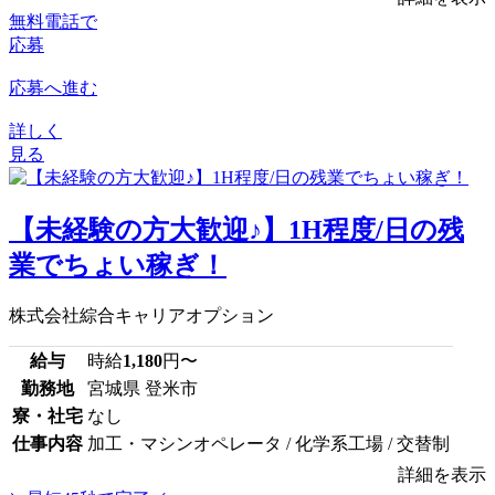
無料電話で
応募
応募へ進む
詳しく
見る
【未経験の方大歓迎♪】1H程度/日の残
業でちょい稼ぎ！
株式会社綜合キャリアオプション
給与
時給
1,180
円〜
勤務地
宮城県 登米市
寮・社宅
なし
仕事内容
加工・マシンオペレータ / 化学系工場 / 交替制
詳細を表示