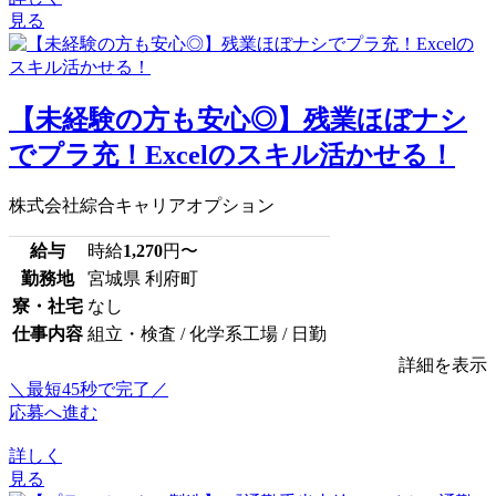
見る
【未経験の方も安心◎】残業ほぼナシ
でプラ充！Excelのスキル活かせる！
株式会社綜合キャリアオプション
給与
時給
1,270
円〜
勤務地
宮城県 利府町
寮・社宅
なし
仕事内容
組立・検査 / 化学系工場 / 日勤
詳細を表示
＼最短45秒で完了／
応募へ進む
詳しく
見る