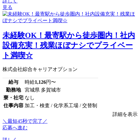
詳しく
見る
未経験OK！最寄駅から徒歩圏内！社内
設備充実！残業ほぼナシでプライベー
ト満喫☆
株式会社綜合キャリアオプション
給与
時給
1,126
円〜
勤務地
宮城県 多賀城市
寮・社宅
なし
仕事内容
加工・検査 / 化学系工場 / 交替制
詳細を表示
＼最短45秒で完了／
応募へ進む
詳しく