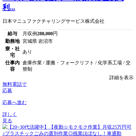
利...
日本マニュファクチャリングサービス株式会社
給与
月収例
288,000
円
勤務地
宮城県 岩沼市
寮・社
あり
宅
仕事内
倉庫作業 / 運搬・フォークリフト / 化学系工場 / 交
容
替制
詳細を表示
無料電話で
応募
応募へ進む
詳しく
見る