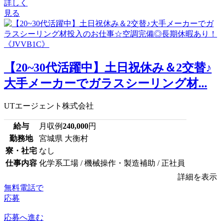
詳しく
見る
【20~30代活躍中】土日祝休み＆2交替♪
大手メーカーでガラスシーリング材...
UTエージェント株式会社
給与
月収例
240,000
円
勤務地
宮城県 大衡村
寮・社宅
なし
仕事内容
化学系工場 / 機械操作・製造補助 / 正社員
詳細を表示
無料電話で
応募
応募へ進む