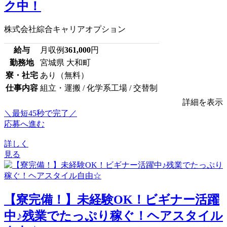
ク中！
株式会社綜合キャリアオプション
給与
月収例
361,000
円
勤務地
宮城県 大和町
寮・社宅
あり（無料）
仕事内容
組立・運搬 / 化学系工場 / 交替制
詳細を表示
＼最短45秒で完了／
応募へ進む
詳しく
見る
【寮完備！】未経験OK！ビギナー活躍
中♪残業でたっぷり稼ぐ！ヘアスタイル