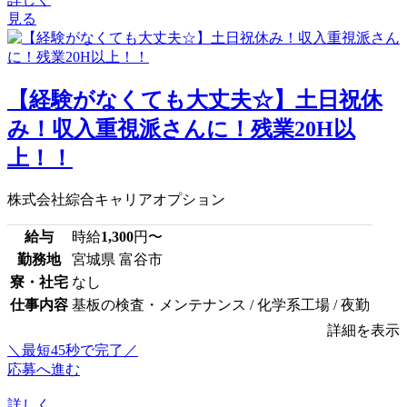
見る
【経験がなくても大丈夫☆】土日祝休
み！収入重視派さんに！残業20H以
上！！
株式会社綜合キャリアオプション
給与
時給
1,300
円〜
勤務地
宮城県 富谷市
寮・社宅
なし
仕事内容
基板の検査・メンテナンス / 化学系工場 / 夜勤
詳細を表示
＼最短45秒で完了／
応募へ進む
詳しく