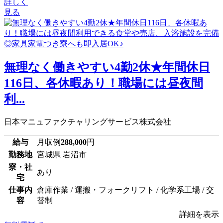
詳しく
見る
無理なく働きやすい4勤2休★年間休日
116日、各休暇あり！職場には昼夜間
利...
日本マニュファクチャリングサービス株式会社
給与
月収例
288,000
円
勤務地
宮城県 岩沼市
寮・社
あり
宅
仕事内
倉庫作業 / 運搬・フォークリフト / 化学系工場 / 交
容
替制
詳細を表示