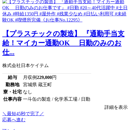
【プラスチックの製造】 『通勤手当支
給！マイカー通勤OK 日勤のみのお
仕...
株式会社日本ケイテム
給与
月収例
229,000
円
勤務地
宮城県 蔵王町
寮・社宅
なし
仕事内容
一斗缶の製造 / 化学系工場 / 日勤
詳細を表示
＼最短45秒で完了／
応募へ進む