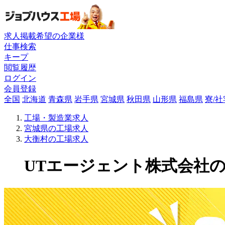
求人掲載希望の企業様
仕事検索
キープ
閲覧履歴
ログイン
会員登録
全国
北海道
青森県
岩手県
宮城県
秋田県
山形県
福島県
寮/
工場・製造業求人
宮城県の工場求人
大衡村の工場求人
UTエージェント株式会社の工場