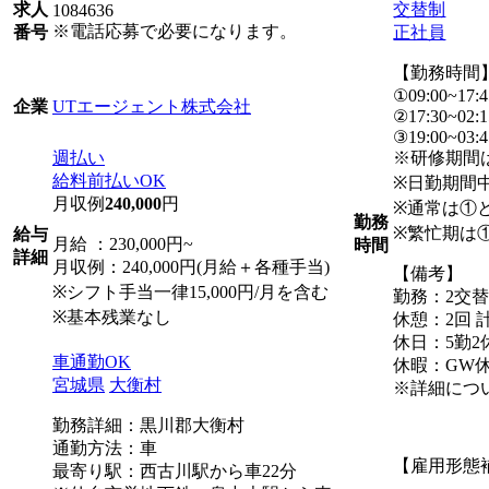
交替制
求人
1084636
※電話応募で必要になります。
正社員
番号
【勤務時間
①09:00~17:4
UTエージェント株式会社
企業
②17:30~02:1
③19:00~03:4
週払い
※研修期間
給料前払いOK
※日勤期間
月収例
240,000
円
※通常は①
勤務
※繁忙期は
給与
月給 ：230,000円~
時間
詳細
月収例：240,000円(月給＋各種手当)
【備考】
※シフト手当一律15,000円/月を含む
勤務：2交
※基本残業なし
休憩：2回 計
休日：5勤2
車通勤OK
休暇：GW
宮城県
大衡村
※詳細につ
勤務詳細：黒川郡大衡村
通勤方法：車
【雇用形態
最寄り駅：西古川駅から車22分