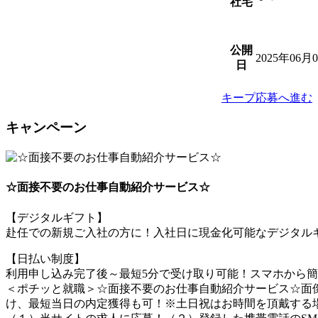
社宅
公開
2025年06月
日
キープ
応募へ進む
キャンペーン
☆面接不要のお仕事自動紹介サービス☆
【デジタルギフト】
赴任での新規ご入社の方に！入社日に現金化可能なデジタルギ
【日払い制度】
利用申し込み完了後～最短5分で受け取り可能！スマホから
＜ポチッと就職＞☆面接不要のお仕事自動紹介サービス☆面倒
け、最短当日の内定獲得も可！※土日祝はお時間を頂戴する