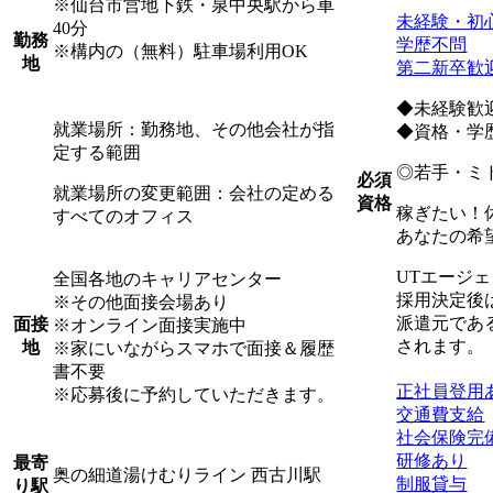
※仙台市営地下鉄・泉中央駅から車
未経験・初
40分
勤務
学歴不問
※構内の（無料）駐車場利用OK
地
第二新卒歓
◆未経験歓
就業場所：勤務地、その他会社が指
◆資格・学
定する範囲
◎若手・ミ
必須
就業場所の変更範囲：会社の定める
資格
稼ぎたい！
すべてのオフィス
あなたの希
UTエージ
全国各地のキャリアセンター
採用決定後
※その他面接会場あり
派遣元であ
面接
※オンライン面接実施中
されます。
地
※家にいながらスマホで面接＆履歴
書不要
正社員登用
※応募後に予約していただきます。
交通費支給
社会保険完
研修あり
最寄
奥の細道湯けむりライン 西古川駅
制服貸与
り駅