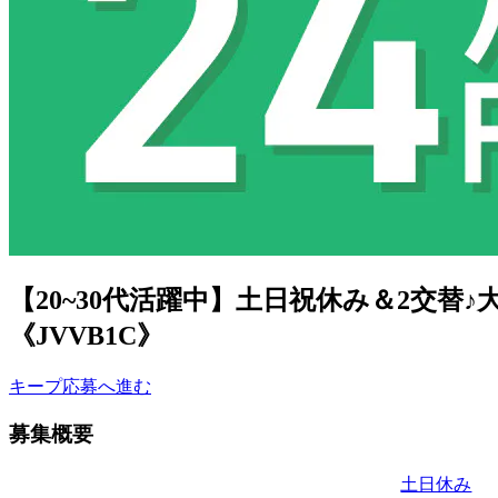
【20~30代活躍中】土日祝休み＆2交
《JVVB1C》
キープ
応募へ進む
募集概要
土日休み