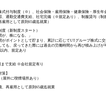
株式付与制度（※）、社会保険・雇用保険・健康保険・厚生年
暇、通勤交通費支給、社宅完備（※規定あり）、制服貸与（制
再雇用として原則65歳迄就業）
制度（新制度スタート）
間が、株になる。」
間がポイントとして貯まり、累計に応じてUTグループ株式に交
しても、戻ってきた際には過去の労働時間から再び積み上げが可
年以内、規定あり
00円まで支給 ※会社規定有り
対策】
煙（屋外に喫煙場所あり）
歳、再雇用として原則65歳迄就業