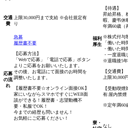
【待遇】
昇給昇格、
上限30,000円まで支給 ※会社規定有
交通
暇、慶弔休
り
費
年満60歳（
※株式付与
急募
福利
「働いた時
履歴書不要
厚生
・働いた時
【応募方法】
・一度退職
「Webで応募」「電話で応募」ボタン
※退職後5
よりご応募をお願いいたします。
【交通費】
その後、お電話にて面接のお時間を
応募
上限30,0
調整いたします。
の流
れ
【履歴書不要☆オンライン面接OK】
【受動喫煙
家にいながらスマホですぐにWEB面
有:屋内禁
談ができる！履歴書・志望動機不
※定年満60
要・私服でOK！
今までの経歴も問いません！
お気軽にご応募ください！
寮・
なし