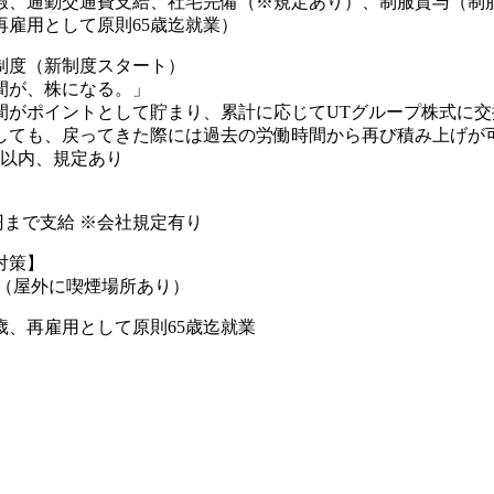
暇、通勤交通費支給、社宅完備（※規定あり）、制服貸与（制
再雇用として原則65歳迄就業）
制度（新制度スタート）
間が、株になる。」
間がポイントとして貯まり、累計に応じてUTグループ株式に交
しても、戻ってきた際には過去の労働時間から再び積み上げが可
年以内、規定あり
00円まで支給 ※会社規定有り
対策】
煙（屋外に喫煙場所あり）
歳、再雇用として原則65歳迄就業