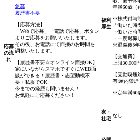
暇、慶弔休
急募
年満60歳（
履歴書不要
※株式付与
福利
【応募方法】
「働いた時
厚生
「Webで応募」「電話で応募」ボタン
・働いた時
よりご応募をお願いいたします。
・一度退職
その後、お電話にて面接のお時間を
※退職後5
応募
調整いたします。
の流
【交通費】
れ
【履歴書不要☆オンライン面接OK】
上限30,0
家にいながらスマホですぐにWEB面
【受動喫煙
談ができる！履歴書・志望動機不
有:屋内禁
要・私服でOK！
今までの経歴も問いません！
※定年満60
お気軽にご応募ください！
寮・
なし
社宅
公開