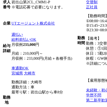
岩出山第2CL_CMM1-P
交替制
求人
※電話応募で必要になります。
正社員
番号
【勤務時間
①08:00~16:4
UTエージェント株式会社
企業
②15:45~23:3
③23:30~08:0
週払い
勤務
【備考】
給料前払いOK
時間
勤務：3交
月収例
233,000
円
給与
休憩：①1回
詳細
月給：210,000円～
休日：5勤2
月収例：233,000円(月給＋各種手当)
休暇：GW
※詳細につ
車通勤OK
宮城県
大崎市
【雇用形態
勤務詳細：大崎市
通勤方法：車
未経験・初
最寄り駅：岩出山駅から車8分
学歴不問
勤務
第二新卒歓
地