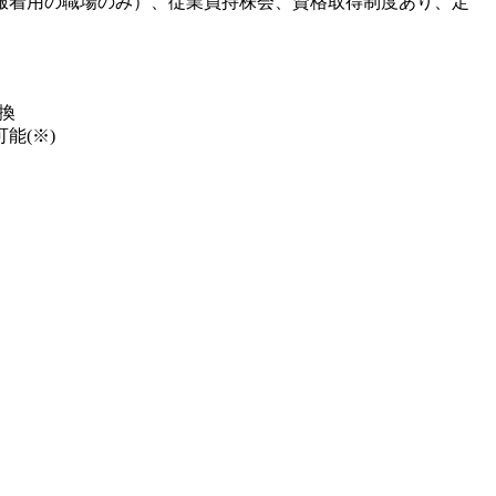
服着用の職場のみ）、従業員持株会、資格取得制度あり、定
換
能(※)