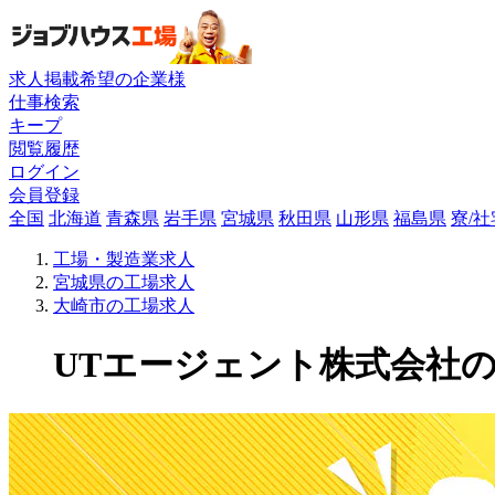
求人掲載希望の企業様
仕事検索
キープ
閲覧履歴
ログイン
会員登録
全国
北海道
青森県
岩手県
宮城県
秋田県
山形県
福島県
寮/
工場・製造業求人
宮城県の工場求人
大崎市の工場求人
UTエージェント株式会社の工場