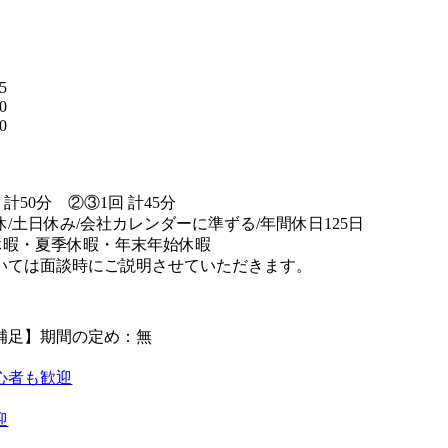
】
5
0
0
替
 計50分 ②③1回 計45分
休/土日休み/会社カレンダーに準ずる/年間休日125日
休暇・夏季休暇・年末年始休暇
いては面談時にご説明させていただきます。
補足】期間の定め：無
心者も歓迎
迎