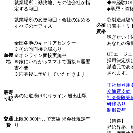
就業場所：勤務地、その他会社が指
◆未経験O
定する範囲
◆学歴・資
就業場所の変更範囲：会社の定める
◎製造経験
必須
すべてのオフィス
◎若手・ミ
資格
稼ぎたい！
全国各地のキャリアセンター
あなたの希
※その他面接会場あり
UTエージ
面接
※オンライン面接実施中
採用決定後
地
※家にいながらスマホで面接＆履歴
派遣元であ
書不要
されます。
※応募後に予約していただきます。
正社員登用
交通費支給
最寄
奥の細道湯けむりライン 岩出山駅
社会保険完
り駅
研修あり
制服貸与
上限30,000円まで支給 ※会社規定有
交通
【待遇】
り
費
昇給昇格、