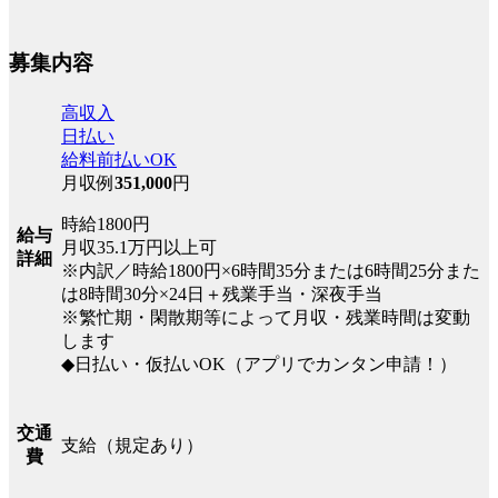
募集内容
高収入
日払い
給料前払いOK
月収例
351,000
円
時給1800円
給与
月収35.1万円以上可
詳細
※内訳／時給1800円×6時間35分または6時間25分また
は8時間30分×24日＋残業手当・深夜手当
※繁忙期・閑散期等によって月収・残業時間は変動
します
◆日払い・仮払いOK（アプリでカンタン申請！）
交通
支給（規定あり）
費