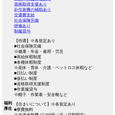
資格取得支援あり
赴任旅費の補助あり
交通費支給
社会保険完備
研修あり
制服貸与
【待遇】※各規定あり
■社会保険完備
※健康・年金・雇用・労災
■有給休暇制度
■各種休暇制度
※産休・育休・介護・ペットロス休暇など
■日払い制度
■仮払い制度
■資格取得支援制度
■作業服貸与
※帽子・作業着・安全靴など
福利
【住まいについて】※各規定あり
厚生
■寮費無料
※水道光熱費 17,000円／月（月額固定）