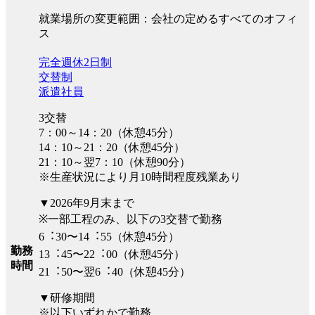
就業場所の変更範囲：会社の定めるすべてのオフィ
ス
完全週休2日制
交替制
派遣社員
3交替
7：00～14：20（休憩45分）
14：10～21：20（休憩45分）
21：10～翌7：10（休憩90分）
※生産状況により月10時間程度残業あり
▼2026年9月末まで
※一部工程のみ、以下の3交替で勤務
6︓30〜14︓55（休憩45分）
勤務
13︓45〜22︓00（休憩45分）
時間
21︓50〜翌6︓40（休憩45分）
▼研修期間
※以下いずれかで勤務