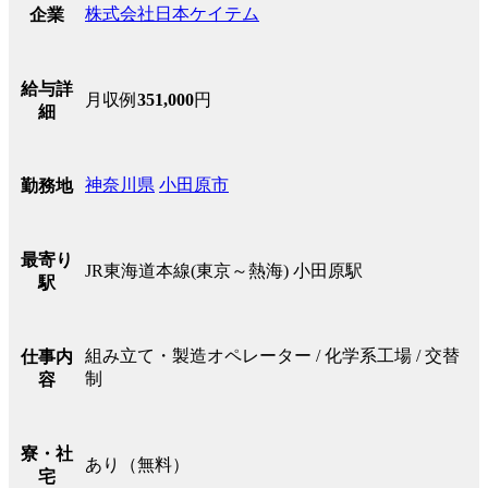
株式会社日本ケイテム
企業
給与詳
月収例
351,000
円
細
神奈川県
小田原市
勤務地
最寄り
JR東海道本線(東京～熱海) 小田原駅
駅
組み立て・製造オペレーター / 化学系工場 / 交替
仕事内
制
容
寮・社
あり（無料）
宅