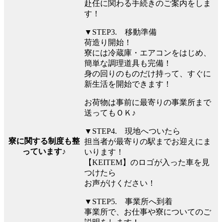
赴任に関わる手続きのご案内をしま
す！
▼STEP3. 移動準備
荷造り開始！
寮には冷蔵庫・エアコンをはじめ、
簡単な調理道具も完備！
身の回りのものだけ持って、すぐに
新生活を開始できます！
お荷物は事前に最寄りの事業所まで
送ってもＯＫ♪
▼STEP4. 現地へついたら
寮に関する制度も整
担当者が最寄りの駅までお迎えにま
っています♪
いります！
【KEITEM】のロゴが入った車を見
つけたら
お声がけください！
▼STEP5. 事業所へ到着
事業所で、お仕事や寮についてのご