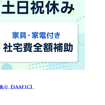
り《JAAF1C》