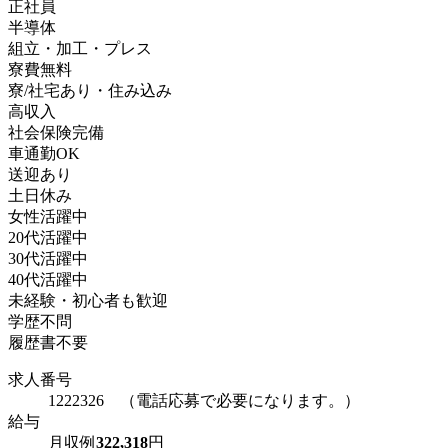
正社員
半導体
組立・加工・プレス
寮費無料
寮/社宅あり・住み込み
高収入
社会保険完備
車通勤OK
送迎あり
土日休み
女性活躍中
20代活躍中
30代活躍中
40代活躍中
未経験・初心者も歓迎
学歴不問
履歴書不要
求人番号
1222326 （電話応募で必要になります。）
給与
月収例
322,318
円