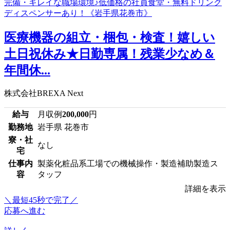
医療機器の組立・梱包・検査！嬉しい
土日祝休み★日勤専属！残業少なめ＆
年間休...
株式会社BREXA Next
給与
月収例
200,000
円
勤務地
岩手県 花巻市
寮・社
なし
宅
仕事内
製薬化粧品系工場での機械操作・製造補助製造ス
容
タッフ
詳細を表示
＼最短45秒で完了／
応募へ進む