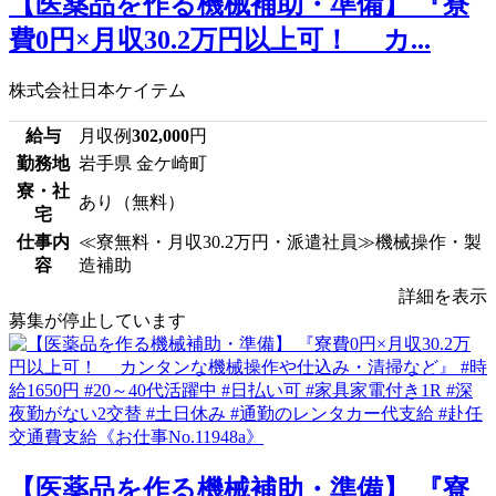
【医薬品を作る機械補助・準備】 『寮
費0円×月収30.2万円以上可！ カ...
株式会社日本ケイテム
給与
月収例
302,000
円
勤務地
岩手県 金ケ崎町
寮・社
あり（無料）
宅
仕事内
≪寮無料・月収30.2万円・派遣社員≫機械操作・製
容
造補助
詳細を表示
募集が停止しています
【医薬品を作る機械補助・準備】 『寮