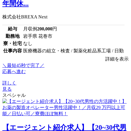
年間休...
株式会社BREXA Next
給与
月収例
200,000
円
勤務地
岩手県 花巻市
寮・社宅
なし
仕事内容
医療機器の組立・検査 / 製薬化粧品系工場 / 日勤
詳細を表示
＼最短45秒で完了／
応募へ進む
詳しく
見る
スペシャル
【エージェント紹介求人】【20~30代男