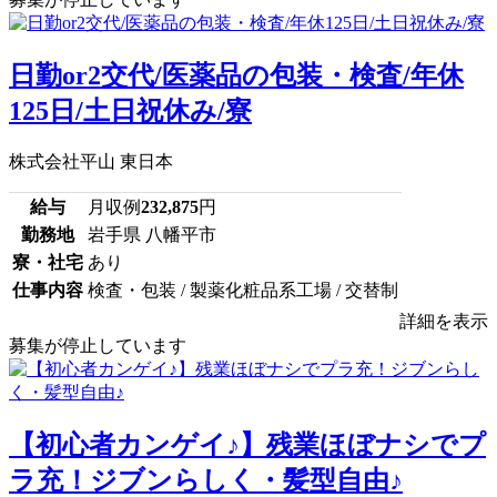
日勤or2交代/医薬品の包装・検査/年休
125日/土日祝休み/寮
株式会社平山 東日本
給与
月収例
232,875
円
勤務地
岩手県 八幡平市
寮・社宅
あり
仕事内容
検査・包装 / 製薬化粧品系工場 / 交替制
詳細を表示
募集が停止しています
【初心者カンゲイ♪】残業ほぼナシでプ
ラ充！ジブンらしく・髪型自由♪