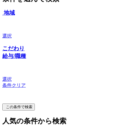
地域
選択
こだわり
給与/職種
選択
条件クリア
この条件で検索
人気の条件から検索