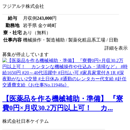
フジアルテ株式会社
給与
月収例
243,000
円
勤務地
岩手県 金ケ崎町
寮・社宅
あり（無料）
仕事内容
機械操作・製造補助 / 製薬化粧品系工場 / 日勤
詳細を表示
募集が停止しています
【医薬品を作る機械補助・準備】 『寮
費0円×月収30.2万円以上可！ カ...
株式会社日本ケイテム