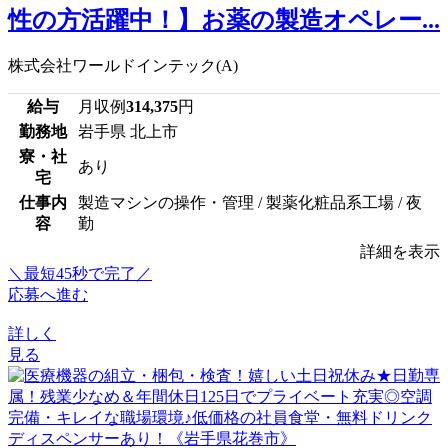
性の方活躍中！】お薬の製造オペレー...
株式会社ワールドインテック(A)
給与
月収例
314,375
円
勤務地
岩手県 北上市
寮・社
あり
宅
仕事内
製造マシンの操作・管理 / 製薬化粧品系工場 / 夜
容
勤
詳細を表示
＼最短45秒で完了／
応募へ進む
詳しく
見る