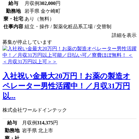
給与
月収例
302,000
円
勤務地
岩手県 金ケ崎町
寮・社宅
あり（無料）
仕事内容
組立・操作 / 製薬化粧品系工場 / 交替制
詳細を表示
募集が停止しています
入社祝い金最大20万円！お薬の製造オ
ペレーター男性活躍中！／月収31万円
以...
株式会社ワールドインテック
給与
月収例
314,375
円
勤務地
岩手県 北上市
寮・社