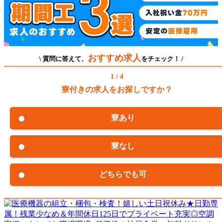
おすすめ求人
\ 質問に答えて、
をチェック！ /
1 / 4
寮付きの求人をお探しですか？
寮あり
寮なし
どちらでも可