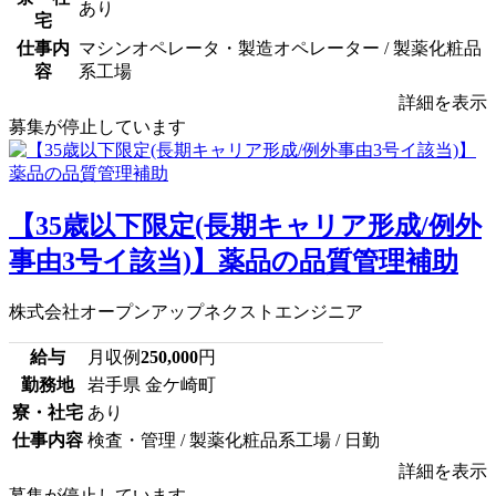
あり
宅
仕事内
マシンオペレータ・製造オペレーター / 製薬化粧品
容
系工場
詳細を表示
募集が停止しています
【35歳以下限定(長期キャリア形成/例外
事由3号イ該当)】薬品の品質管理補助
株式会社オープンアップネクストエンジニア
給与
月収例
250,000
円
勤務地
岩手県 金ケ崎町
寮・社宅
あり
仕事内容
検査・管理 / 製薬化粧品系工場 / 日勤
詳細を表示
募集が停止しています