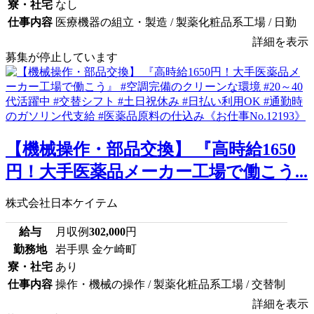
寮・社宅
なし
仕事内容
医療機器の組立・製造 / 製薬化粧品系工場 / 日勤
詳細を表示
募集が停止しています
【機械操作・部品交換】 『高時給1650
円！大手医薬品メーカー工場で働こう...
株式会社日本ケイテム
給与
月収例
302,000
円
勤務地
岩手県 金ケ崎町
寮・社宅
あり
仕事内容
操作・機械の操作 / 製薬化粧品系工場 / 交替制
詳細を表示