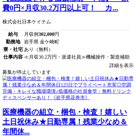
費0円×月収30.2万円以上可！ カ...
株式会社日本ケイテム
給与
月収例
302,000
円
勤務地
岩手県 金ケ崎町
寮・社宅
あり（無料）
仕事内容
≪月収30.2万円・派遣社員≫機械操作・製造補助
詳細を表示
募集が停止しています
医療機器の組立・梱包・検査！嬉しい
土日祝休み★日勤専属！残業少なめ＆
年間休...