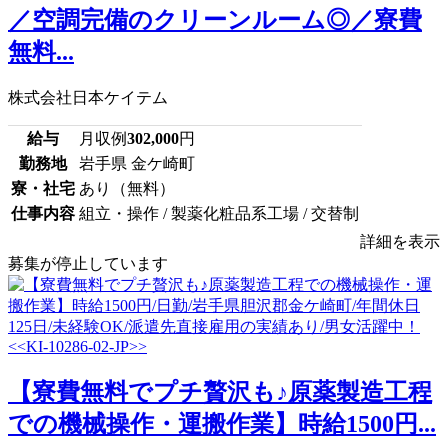
／空調完備のクリーンルーム◎／寮費
無料...
株式会社日本ケイテム
給与
月収例
302,000
円
勤務地
岩手県 金ケ崎町
寮・社宅
あり（無料）
仕事内容
組立・操作 / 製薬化粧品系工場 / 交替制
詳細を表示
募集が停止しています
【寮費無料でプチ贅沢も♪原薬製造工程
での機械操作・運搬作業】時給1500円...