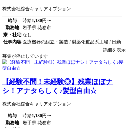
株式会社綜合キャリアオプション
給与
時給
1,130
円〜
勤務地
岩手県 花巻市
寮・社宅
なし
仕事内容
医療機器の組立・製造 / 製薬化粧品系工場 / 日勤
詳細を表示
募集が停止しています
【経験不問！未経験◎】残業ほぼナ
シ！アナタらしく♪髪型自由☆
株式会社綜合キャリアオプション
給与
時給
1,130
円〜
勤務地
岩手県 花巻市