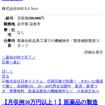
株式会社BREXA Next
給与
月収例
200,000
円
勤務地
岩手県 花巻市
寮・社
なし
宅
仕事内
製薬化粧品系工場での機械操作・製造補助製造ス
容
タッフ
詳細を表示
＼最短45秒で完了／
応募へ進む
詳しく
見る
【月収例30万円以上！】医薬品の製造