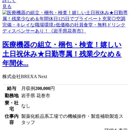
詳しく
見る
医療機器の組立・梱包・検査！嬉しい
土日祝休み★日勤専属！残業少なめ＆
年間休...
株式会社BREXA Next
給与
月収例
200,000
円
勤務地
岩手県 花巻市
寮・社
なし
宅
仕事内
製薬化粧品系工場での機械操作・製造補助製造ス
容
タッフ