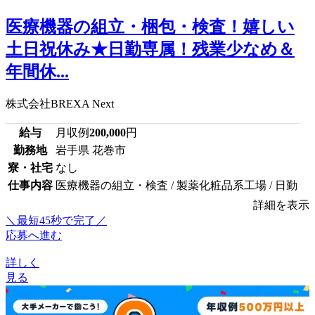
医療機器の組立・梱包・検査！嬉しい
土日祝休み★日勤専属！残業少なめ＆
年間休...
株式会社BREXA Next
給与
月収例
200,000
円
勤務地
岩手県 花巻市
寮・社宅
なし
仕事内容
医療機器の組立・検査 / 製薬化粧品系工場 / 日勤
詳細を表示
＼最短45秒で完了／
応募へ進む
詳しく
見る