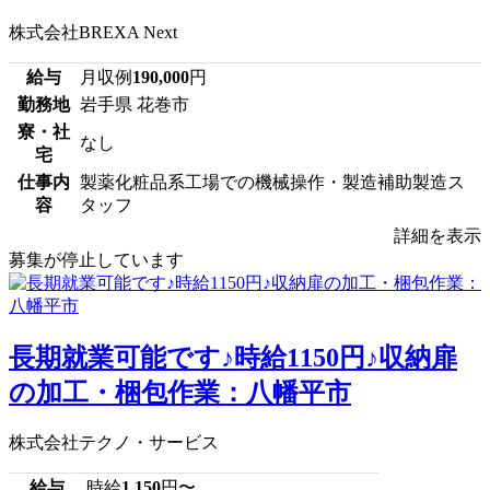
株式会社BREXA Next
給与
月収例
190,000
円
勤務地
岩手県 花巻市
寮・社
なし
宅
仕事内
製薬化粧品系工場での機械操作・製造補助製造ス
容
タッフ
詳細を表示
募集が停止しています
長期就業可能です♪時給1150円♪収納扉
の加工・梱包作業：八幡平市
株式会社テクノ・サービス
給与
時給
1,150
円〜