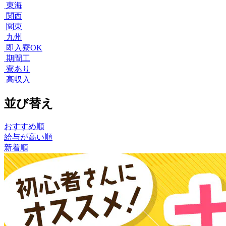
東海
関西
関東
九州
即入寮OK
期間工
寮あり
高収入
並び替え
おすすめ順
給与が高い順
新着順