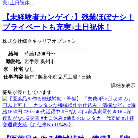
【未経験者カンゲイ♪】残業ほぼナシ！
プライベートも充実♪土日祝休！
株式会社綜合キャリアオプション
給与
時給
1,200
円〜
勤務地
岩手県 奥州市
寮・社宅
なし
仕事内容
操作 / 製薬化粧品系工場 / 日勤
詳細を表示
募集が停止しています