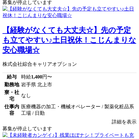
募集が停止しています
【経験がなくても大丈夫☆】先の予定
も立てやすい♪土日祝休！こじんまりな
安心職場☆
株式会社綜合キャリアオプション
給与
時給
1,400
円〜
勤務地
岩手県 北上市
寮・社
なし
宅
仕事内
医療機器の加工・機械オペレーター / 製薬化粧品系
容
工場 / 日勤
詳細を表示
募集が停止しています