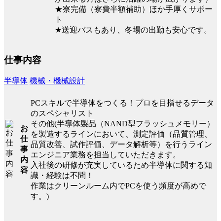
★寮完備（寮費半額補助）ほか手厚くサポー
ト
★送迎バスもあり、冬場の出勤も安心です。
仕事内容
半導体
機械・機械設計
PCスキルで半導体をつくる！プロを目指せるデータ
のスペシャリスト
その他(半導体製品（NAND型フラッシュメモリー）
お
を製造するラインにおいて、測定評価（品質管理、
仕
品質改善、試作評価、データ解析等）を行うライン
事
エンジニア業務を担当していただきます。
内
入社後の研修が充実しているため半導体に関する知
容
識・経験は不問！
作業はクリーンルーム内でPCを使う頻度が高めで
す。)