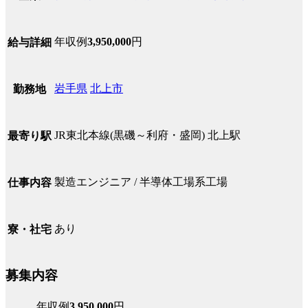
年収例
3,950,000
円
給与詳細
岩手県
北上市
勤務地
JR東北本線(黒磯～利府・盛岡) 北上駅
最寄り駅
製造エンジニア / 半導体工場系工場
仕事内容
あり
寮・社宅
募集内容
年収例
3,950,000
円