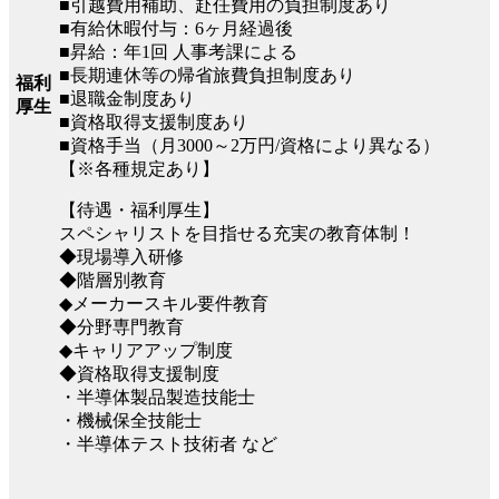
■引越費用補助、赴任費用の負担制度あり
■有給休暇付与：6ヶ月経過後
■昇給：年1回 人事考課による
■長期連休等の帰省旅費負担制度あり
福利
■退職金制度あり
厚生
■資格取得支援制度あり
■資格手当（月3000～2万円/資格により異なる）
【※各種規定あり】
【待遇・福利厚生】
スペシャリストを目指せる充実の教育体制！
◆現場導入研修
◆階層別教育
◆メーカースキル要件教育
◆分野専門教育
◆キャリアアップ制度
◆資格取得支援制度
・半導体製品製造技能士
・機械保全技能士
・半導体テスト技術者 など