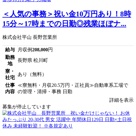
＜人気の事務＞祝い金10万円あり！8時
15分～17時までの日勤◎残業ほぼナ...
株式会社平山 長野営業所
給与
月収例
208,000
円
勤務
長野県 松川町
地
寮・
あり（無料）
社宅
仕事
≪寮無料・月収20.5万円・正社員≫自動車系工場で
内容
の管理・清掃・事務 日勤
詳細を表示
募集が停止しています