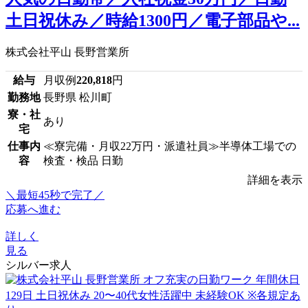
土日祝休み／時給1300円／電子部品や...
株式会社平山 長野営業所
給与
月収例
220,818
円
勤務地
長野県 松川町
寮・社
あり
宅
仕事内
≪寮完備・月収22万円・派遣社員≫半導体工場での
容
検査・検品 日勤
詳細を表示
＼最短45秒で完了／
応募へ進む
詳しく
見る
シルバー求人