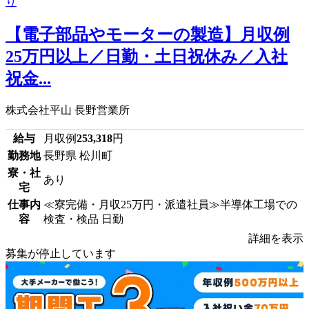
【電子部品やモーターの製造】月収例
25万円以上／日勤・土日祝休み／入社
祝金...
株式会社平山 長野営業所
給与
月収例
253,318
円
勤務地
長野県 松川町
寮・社
あり
宅
仕事内
≪寮完備・月収25万円・派遣社員≫半導体工場での
容
検査・検品 日勤
詳細を表示
募集が停止しています