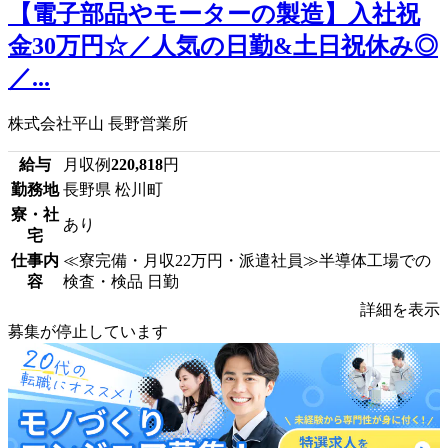
【電子部品やモーターの製造】入社祝
金30万円☆／人気の日勤&土日祝休み◎
／...
株式会社平山 長野営業所
給与
月収例
220,818
円
勤務地
長野県 松川町
寮・社
あり
宅
仕事内
≪寮完備・月収22万円・派遣社員≫半導体工場での
容
検査・検品 日勤
詳細を表示
募集が停止しています