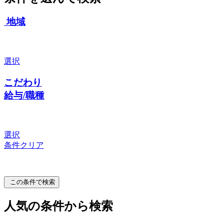
地域
選択
こだわり
給与/職種
選択
条件クリア
この条件で検索
人気の条件から検索