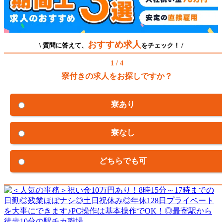
おすすめ求人
\ 質問に答えて、
をチェック！ /
1 / 4
寮付きの求人をお探しですか？
寮あり
寮なし
どちらでも可