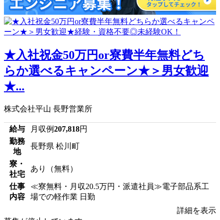
★入社祝金50万円or寮費半年無料どち
らか選べるキャンペーン★＞男女歓迎
★...
株式会社平山 長野営業所
給与
月収例
207,818
円
勤務
長野県 松川町
地
寮・
あり（無料）
社宅
仕事
≪寮無料・月収20.5万円・派遣社員≫電子部品系工
内容
場での軽作業 日勤
詳細を表示