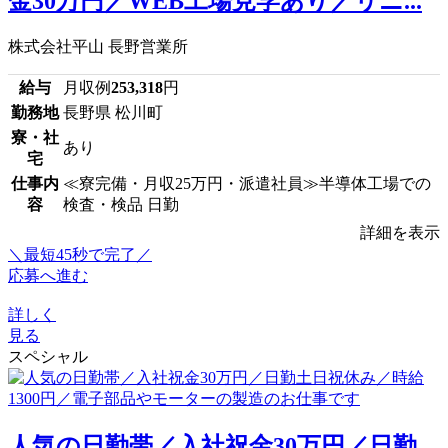
金30万円／WEB工場見学あり／リニ...
株式会社平山 長野営業所
給与
月収例
253,318
円
勤務地
長野県 松川町
寮・社
あり
宅
仕事内
≪寮完備・月収25万円・派遣社員≫半導体工場での
容
検査・検品 日勤
詳細を表示
＼最短45秒で完了／
応募へ進む
詳しく
見る
スペシャル
人気の日勤帯／入社祝金30万円／日勤