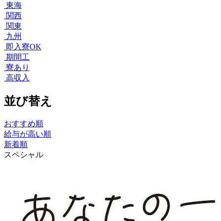
東海
関西
関東
九州
即入寮OK
期間工
寮あり
高収入
並び替え
おすすめ順
給与が高い順
新着順
スペシャル