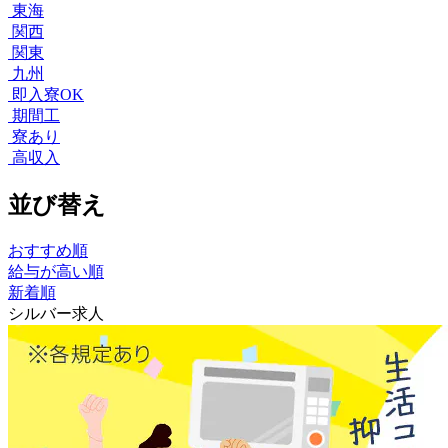
東海
関西
関東
九州
即入寮OK
期間工
寮あり
高収入
並び替え
おすすめ順
給与が高い順
新着順
シルバー求人