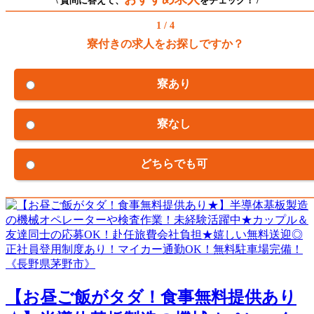
\ 質問に答えて、
をチェック！ /
1 / 4
寮付きの求人をお探しですか？
寮あり
寮なし
どちらでも可
【お昼ご飯がタダ！食事無料提供あり