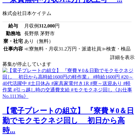
株式会社日本ケイテム
給与
月収例
312,000
円
勤務地
長野県 茅野市
寮・社宅
あり（無料）
仕事内容
≪寮無料・月収31.2万円・派遣社員≫検査・検品
詳細を表示
募集が停止しています
【電子プレートの組立】 『寮費￥0＆日
勤でモクモクネジ回し 初日から高
時...