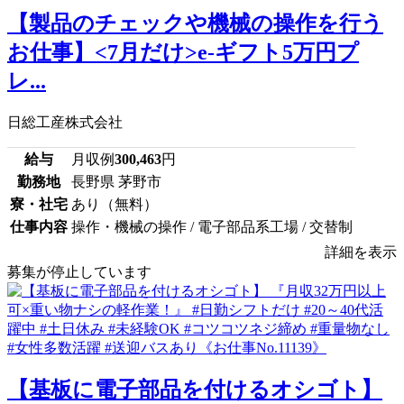
【製品のチェックや機械の操作を行う
お仕事】<7月だけ>e-ギフト5万円プ
レ...
日総工産株式会社
給与
月収例
300,463
円
勤務地
長野県 茅野市
寮・社宅
あり（無料）
仕事内容
操作・機械の操作 / 電子部品系工場 / 交替制
詳細を表示
募集が停止しています
【基板に電子部品を付けるオシゴト】