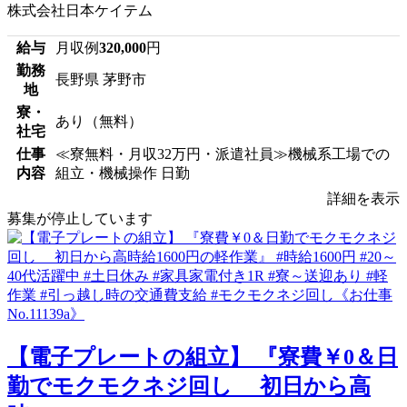
株式会社日本ケイテム
給与
月収例
320,000
円
勤務
長野県 茅野市
地
寮・
あり（無料）
社宅
仕事
≪寮無料・月収32万円・派遣社員≫機械系工場での
内容
組立・機械操作 日勤
詳細を表示
募集が停止しています
【電子プレートの組立】 『寮費￥0＆日
勤でモクモクネジ回し 初日から高