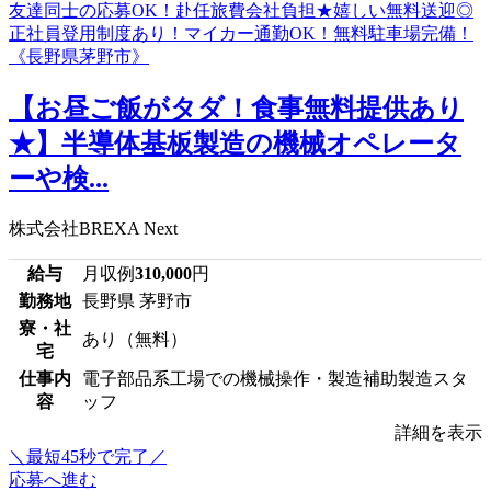
【お昼ご飯がタダ！食事無料提供あり
★】半導体基板製造の機械オペレータ
ーや検...
株式会社BREXA Next
給与
月収例
310,000
円
勤務地
長野県 茅野市
寮・社
あり（無料）
宅
仕事内
電子部品系工場での機械操作・製造補助製造スタ
容
ッフ
詳細を表示
＼最短45秒で完了／
応募へ進む