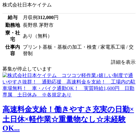
株式会社日本ケイテム
給与
月収例
312,000
円
勤務地
長野県 茅野市
寮・社
あり（無料）
宅
仕事内
プリント基板・基板の加工・検査 / 家電系工場 / 交
容
替制
詳細を表示
募集が停止しています
高速料金支給！働きやすさ充実の日勤×
土日休×軽作業☆重量物なし☆未経験
OK...