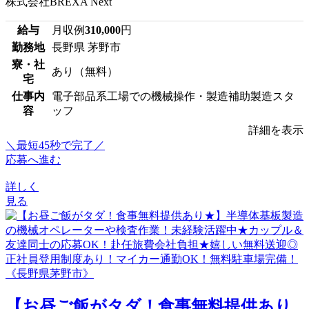
株式会社BREXA Next
給与
月収例
310,000
円
勤務地
長野県 茅野市
寮・社
あり（無料）
宅
仕事内
電子部品系工場での機械操作・製造補助製造スタ
容
ッフ
詳細を表示
＼最短45秒で完了／
応募へ進む
詳しく
見る
【お昼ご飯がタダ！食事無料提供あり