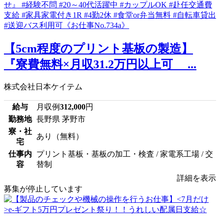
【5cm程度のプリント基板の製造】
『寮費無料×月収31.2万円以上可 ...
株式会社日本ケイテム
給与
月収例
312,000
円
勤務地
長野県 茅野市
寮・社
あり（無料）
宅
仕事内
プリント基板・基板の加工・検査 / 家電系工場 / 交
容
替制
詳細を表示
募集が停止しています