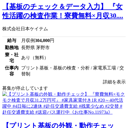
【基板のチェック＆データ入力】 『女
性活躍の検査作業！寮費無料×月収30....
株式会社日本ケイテム
給与
月収例
304,000
円
勤務地
長野県 茅野市
寮・社
あり（無料）
宅
仕事内
プリント基板・基板の検査・分析 / 家電系工場 / 交
容
替制
詳細を表示
募集が停止しています
【プリント基板の外観・動作チェッ