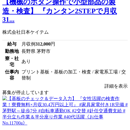
【機械のボタン操作で小型部品の製
造・検査】 『カンタン2STEPで月収
31...
株式会社日本ケイテム
給与
月収例
312,000
円
勤務地
長野県 茅野市
寮・社
あり
宅
仕事内
プリント基板・基板の加工・検査 / 家電系工場 / 交
容
替制
詳細を表示
募集が停止しています