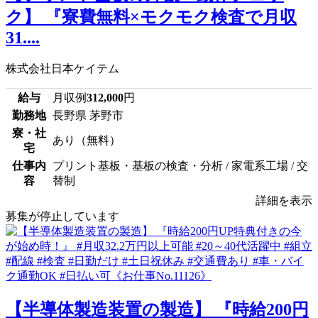
ク】 『寮費無料×モクモク検査で月収
31....
株式会社日本ケイテム
給与
月収例
312,000
円
勤務地
長野県 茅野市
寮・社
あり（無料）
宅
仕事内
プリント基板・基板の検査・分析 / 家電系工場 / 交
容
替制
詳細を表示
募集が停止しています
【半導体製造装置の製造】 『時給200円