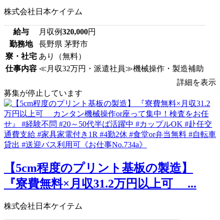
株式会社日本ケイテム
給与
月収例
320,000
円
勤務地
長野県 茅野市
寮・社宅
あり（無料）
仕事内容
≪月収32万円・派遣社員≫機械操作・製造補助
詳細を表示
募集が停止しています
【5cm程度のプリント基板の製造】
『寮費無料×月収31.2万円以上可 ...
株式会社日本ケイテム