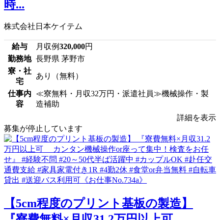
時...
株式会社日本ケイテム
給与
月収例
320,000
円
勤務地
長野県 茅野市
寮・社
あり（無料）
宅
仕事内
≪寮無料・月収32万円・派遣社員≫機械操作・製
容
造補助
詳細を表示
募集が停止しています
【5cm程度のプリント基板の製造】
『寮費無料×月収31.2万円以上可 ...