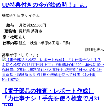
UP特典付きの今が始め時！』 #...
株式会社日本ケイテム
給与
月収例
322,000
円
勤務地
長野県 茅野市
寮・社宅
あり
仕事内容
組立・検査 / 半導体工場 / 日勤
詳細を表示
募集が停止しています
【電子部品の検査・レポート作成】
『力仕事ナシ！手先を使う検査で月31
万円...