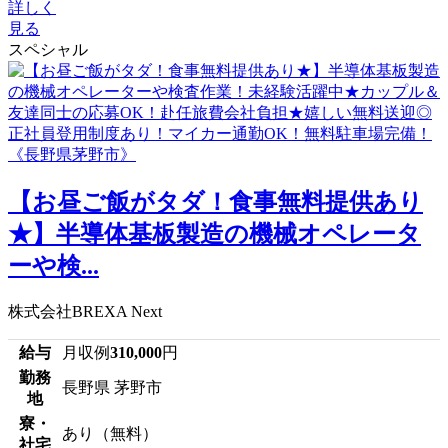
詳しく
見る
スペシャル
【お昼ご飯がタダ！食事無料提供あり
★】半導体基板製造の機械オペレータ
ーや検...
株式会社BREXA Next
給与
月収例
310,000
円
勤務
長野県 茅野市
地
寮・
あり（無料）
社宅