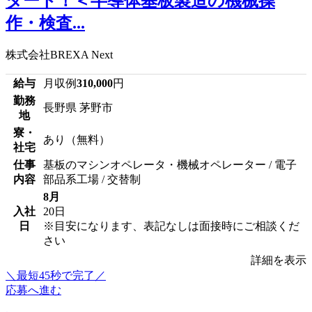
タート！＜半導体基板製造の機械操
作・検査...
株式会社BREXA Next
給与
月収例
310,000
円
勤務
長野県 茅野市
地
寮・
あり（無料）
社宅
仕事
基板のマシンオペレータ・機械オペレーター / 電子
内容
部品系工場 / 交替制
8月
入社
20日
日
※目安になります、表記なしは面接時にご相談くだ
さい
詳細を表示
＼最短45秒で完了／
応募へ進む