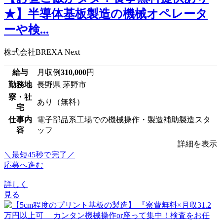
★】半導体基板製造の機械オペレータ
ーや検...
株式会社BREXA Next
給与
月収例
310,000
円
勤務地
長野県 茅野市
寮・社
あり（無料）
宅
仕事内
電子部品系工場での機械操作・製造補助製造スタ
容
ッフ
詳細を表示
＼最短45秒で完了／
応募へ進む
詳しく
見る