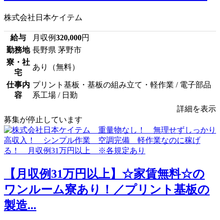
株式会社日本ケイテム
給与
月収例
320,000
円
勤務地
長野県 茅野市
寮・社
あり（無料）
宅
仕事内
プリント基板・基板の組み立て・軽作業 / 電子部品
容
系工場 / 日勤
詳細を表示
募集が停止しています
【月収例31万円以上】☆家賃無料☆の
ワンルーム寮あり！／プリント基板の
製造...