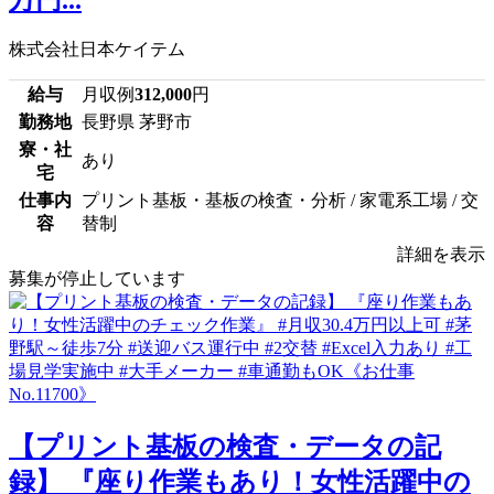
株式会社日本ケイテム
給与
月収例
312,000
円
勤務地
長野県 茅野市
寮・社
あり
宅
仕事内
プリント基板・基板の検査・分析 / 家電系工場 / 交
容
替制
詳細を表示
募集が停止しています
【プリント基板の検査・データの記
録】 『座り作業もあり！女性活躍中の