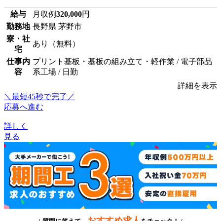
給与
月収例
320,000
円
勤務地
長野県 茅野市
寮・社
あり（無料）
宅
仕事内
プリント基板・基板の組み立て・軽作業 / 電子部品
容
系工場 / 日勤
詳細を表示
＼最短45秒で完了／
応募へ進む
詳しく
見る
おすすめ求人