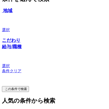
地域
選択
こだわり
給与/職種
選択
条件クリア
この条件で検索
人気の条件から検索