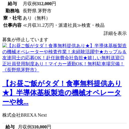
給与
月収例
312,000
円
勤務地
長野県 茅野市
寮・社宅
あり（無料）
仕事内容
≪月収31.2万円・派遣社員≫検査・検品
詳細を表示
募集が停止しています
【お昼ご飯がタダ！食事無料提供あり
★】半導体基板製造の機械オペレータ
ーや検...
株式会社BREXA Next
給与
月収例
310,000
円