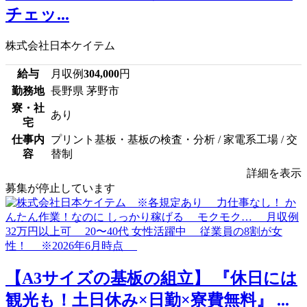
チェッ...
株式会社日本ケイテム
給与
月収例
304,000
円
勤務地
長野県 茅野市
寮・社
あり
宅
仕事内
プリント基板・基板の検査・分析 / 家電系工場 / 交
容
替制
詳細を表示
募集が停止しています
【A3サイズの基板の組立】 『休日には
観光も！土日休み×日勤×寮費無料』 ...