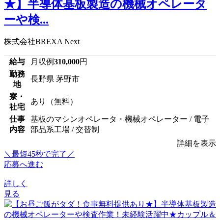
★】半導体基板製造の機械オペレータ
ーや検...
株式会社BREXA Next
給与
月収例
310,000
円
勤務
長野県 茅野市
地
寮・
あり（無料）
社宅
仕事
基板のマシンオペレータ・機械オペレーター / 電子
内容
部品系工場 / 交替制
詳細を表示
＼最短45秒で完了／
応募へ進む
詳しく
見る