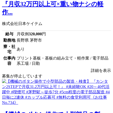
『月収32万円以上可×重い物ナシの軽
作...
株式会社日本ケイテム
給与
月収例
320,000
円
勤務地
長野県 茅野市
寮・社
あり
宅
仕事内
プリント基板・基板の組み立て・軽作業 / 電子部品
容
系工場 / 日勤
詳細を表示
募集が停止しています