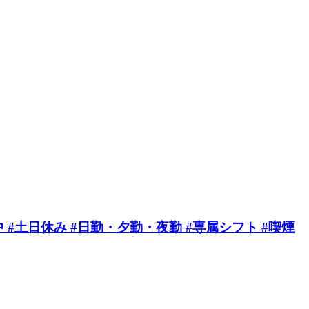
 #土日休み #日勤・夕勤・夜勤 #専属シフト #喫煙