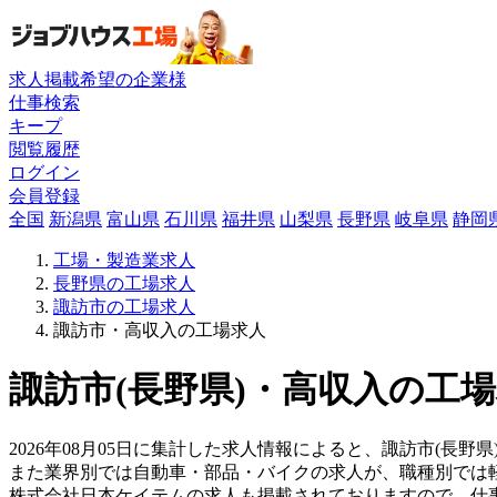
求人掲載希望の企業様
仕事検索
キープ
閲覧履歴
ログイン
会員登録
全国
新潟県
富山県
石川県
福井県
山梨県
長野県
岐阜県
静岡
工場・製造業求人
長野県の工場求人
諏訪市の工場求人
諏訪市・高収入の工場求人
諏訪市(長野県)・高収入の工場
2026年08月05日に集計した求人情報によると、諏訪市(長野県
また業界別では自動車・部品・バイクの求人が、職種別では
株式会社日本ケイテムの求人も掲載されておりますので、仕