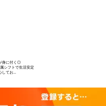
が身に付く◎
専属シフトで生活安定
てお...