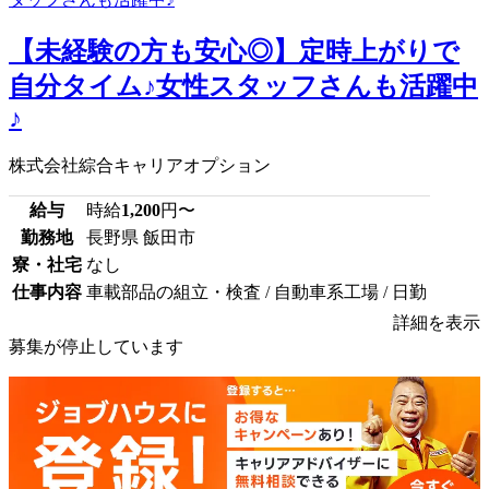
【未経験の方も安心◎】定時上がりで
自分タイム♪女性スタッフさんも活躍中
♪
株式会社綜合キャリアオプション
給与
時給
1,200
円〜
勤務地
長野県 飯田市
寮・社宅
なし
仕事内容
車載部品の組立・検査 / 自動車系工場 / 日勤
詳細を表示
募集が停止しています