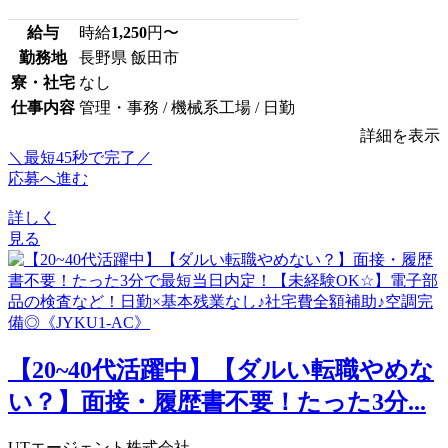
給与
時給
1,250
円〜
勤務地
長野県 飯田市
寮・社宅
なし
仕事内容
管理・事務 / 機械系工場 / 日勤
詳細を表示
＼最短45秒で完了／
応募へ進む
詳しく
見る
【20~40代活躍中】【ダルい転職やめな
い？】面接・履歴書不要！たった3分...
UTエージェント株式会社