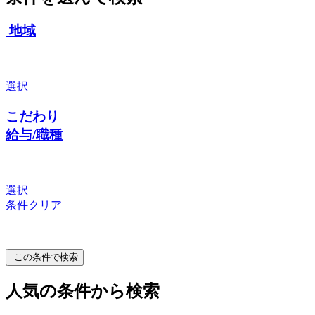
地域
選択
こだわり
給与/職種
選択
条件クリア
この条件で検索
人気の条件から検索