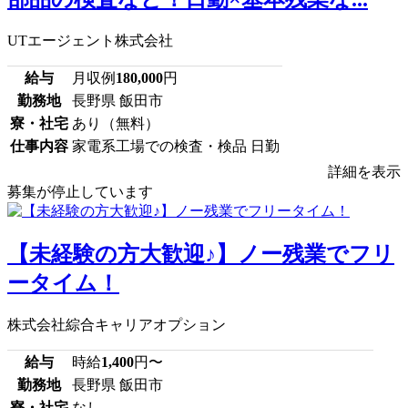
UTエージェント株式会社
給与
月収例
180,000
円
勤務地
長野県 飯田市
寮・社宅
あり（無料）
仕事内容
家電系工場での検査・検品 日勤
詳細を表示
募集が停止しています
【未経験の方大歓迎♪】ノー残業でフリ
ータイム！
株式会社綜合キャリアオプション
給与
時給
1,400
円〜
勤務地
長野県 飯田市
寮・社宅
なし