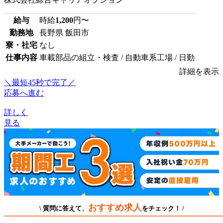
給与
時給
1,200
円〜
勤務地
長野県 飯田市
寮・社宅
なし
仕事内容
車載部品の組立・検査 / 自動車系工場 / 日勤
詳細を表示
＼最短45秒で完了／
応募へ進む
詳しく
見る
おすすめ求人
\ 質問に答えて、
をチェック！ /