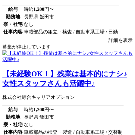
給与
時給
1,200
円〜
勤務地
長野県 飯田市
寮・社宅
なし
仕事内容
車載部品の組立・検査 / 自動車系工場 / 日勤
詳細を表示
募集が停止しています
【未経験OK！】残業は基本的にナシ♪
女性スタッフさんも活躍中♪
株式会社綜合キャリアオプション
給与
時給
1,200
円〜
勤務地
長野県 飯田市
寮・社宅
なし
仕事内容
車載部品の検査・製造 / 自動車系工場 / 交替制