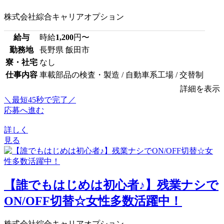
株式会社綜合キャリアオプション
給与
時給
1,200
円〜
勤務地
長野県 飯田市
寮・社宅
なし
仕事内容
車載部品の検査・製造 / 自動車系工場 / 交替制
詳細を表示
＼最短45秒で完了／
応募へ進む
詳しく
見る
【誰でもはじめは初心者♪】残業ナシで
ON/OFF切替☆女性多数活躍中！
株式会社綜合キャリアオプション