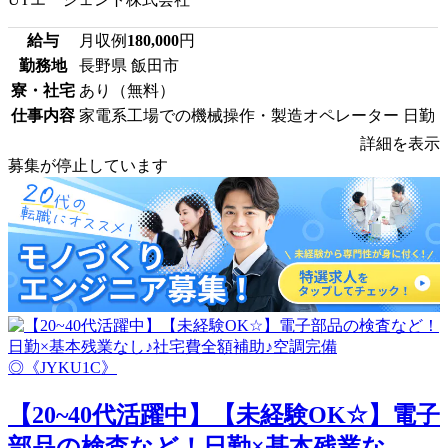
給与
月収例
180,000
円
勤務地
長野県 飯田市
寮・社宅
あり（無料）
仕事内容
家電系工場での機械操作・製造オペレーター 日勤
詳細を表示
募集が停止しています
【20~40代活躍中】【未経験OK☆】電子
部品の検査など！日勤×基本残業な...