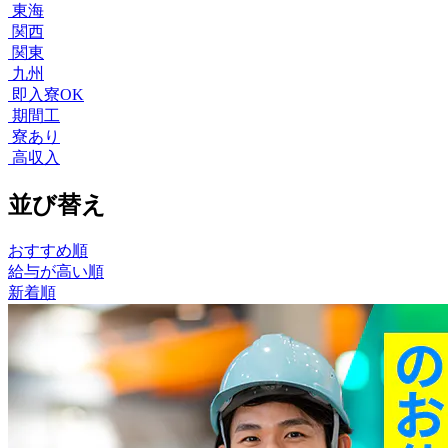
東海
関西
関東
九州
即入寮OK
期間工
寮あり
高収入
並び替え
おすすめ順
給与が高い順
新着順