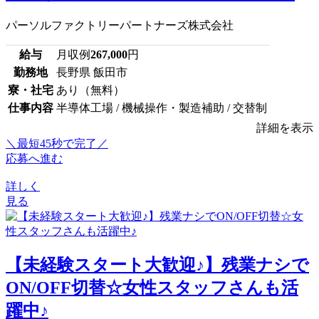
パーソルファクトリーパートナーズ株式会社
給与
月収例
267,000
円
勤務地
長野県 飯田市
寮・社宅
あり（無料）
仕事内容
半導体工場 / 機械操作・製造補助 / 交替制
詳細を表示
＼最短45秒で完了／
応募へ進む
詳しく
見る
【未経験スタート大歓迎♪】残業ナシで
ON/OFF切替☆女性スタッフさんも活
躍中♪