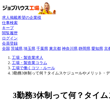
求人掲載希望の企業様
仕事検索
キープ
閲覧履歴
ログイン
会員登録
全国
茨城県
埼玉県
千葉県
東京都
神奈川県
静岡県
愛知県
京
工場・製造業求人
工場・製造業コラム
工場で働くコツ・ルール
3勤務3休制って何？タイムスケジュールやメリット・
3勤務3休制って何？タイ