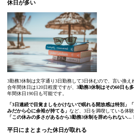
休日が多い
3勤務3休制は文字通り3日勤務して3日休むので、言い換え
合年間休日は120日程度ですが、
3勤務3休制はその60日も
年間休日190日も可能です。
「3日連続で目覚ましをかけないで眠れる開放感は特別」「
みだから心に余裕が持てる」
など、3日を満喫している体
「この休みの多さがあるから3勤務3休制を辞められない…
平日にまとまった休日が取れる