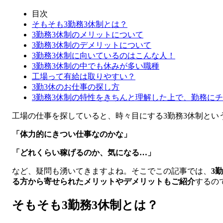
目次
そもそも3勤務3休制とは？
3勤務3休制のメリットについて
3勤務3休制のデメリットについて
3勤務3休制に向いているのはこんな人！
3勤務3休制の中でも休みが多い職種
工場って有給は取りやすい？
3勤3休のお仕事の探し方
3勤務3休制の特性をきちんと理解した上で、勤務に
工場の仕事を探していると、時々目にする3勤務3休制とい
「体力的にきつい仕事なのかな」
「どれくらい稼げるのか、気になる…」
など、疑問も湧いてきますよね。そこでこの記事では、
3
る方から寄せられたメリットやデメリットもご紹介
するの
そもそも3勤務3休制とは？