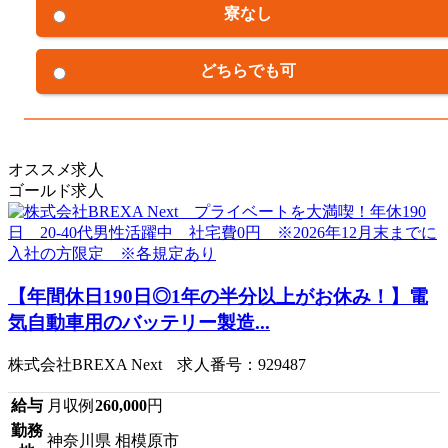
寮なし
どちらでも可
オススメ求人
ゴールド求人
【年間休日190日◎1年の半分以上がお休み！】電
気自動車用のバッテリー製造...
株式会社BREXA Next 求人番号：929487
給与
月収例
260,000
円
勤務
神奈川県 相模原市