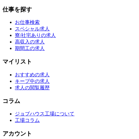
仕事を探す
お仕事検索
スペシャル求人
寮/社宅ありの求人
高収入の求人
期間工の求人
マイリスト
おすすめの求人
キープ中の求人
求人の閲覧履歴
コラム
ジョブハウス工場について
工場コラム
アカウント