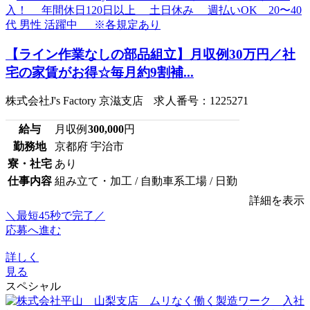
【ライン作業なしの部品組立】月収例30万円／社
宅の家賃がお得☆毎月約9割補...
株式会社J's Factory 京滋支店 求人番号：1225271
給与
月収例
300,000
円
勤務地
京都府 宇治市
寮・社宅
あり
仕事内容
組み立て・加工 / 自動車系工場 / 日勤
詳細を表示
＼最短45秒で完了／
応募へ進む
詳しく
見る
スペシャル