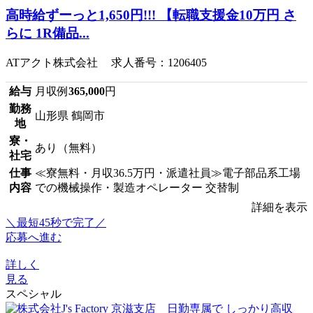
高時給ずーっと1,650円!!! 【転職支援金10万円 さ
らに 1R備品...
ATアクト株式会社 求人番号：1206405
給与
月収例
365,000
円
勤務
山形県 鶴岡市
地
寮・
あり（無料）
社宅
仕事
≪寮無料・月収36.5万円・派遣社員≫電子部品系工場
内容
での機械操作・製造オペレーター 交替制
詳細を表示
＼最短45秒で完了／
応募へ進む
詳しく
見る
スペシャル