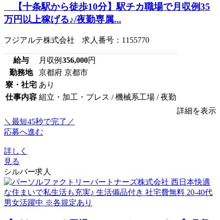
【十条駅から徒歩10分】駅チカ職場で月収例35
万円以上稼げる♪/夜勤専属...
フジアルテ株式会社 求人番号：1155770
給与
月収例
356,000
円
勤務地
京都府 京都市
寮・社宅
あり
仕事内容
組立・加工・プレス / 機械系工場 / 夜勤
詳細を表示
＼最短45秒で完了／
応募へ進む
詳しく
見る
シルバー求人