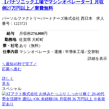
【パナソニック工場でマシンオペレーター】月収
例27万円以上／寮費無料
パーソルファクトリーパートナーズ株式会社 西日本 求人
番号：1223721
給与
月収例
274,000
円
勤務地
佐賀県 大町町
寮・社宅
あり（無料）
仕事内容
マシンオペレータ・運搬 / 半導体工場 / 交替制
詳細を表示
＼最短45秒で完了／
応募へ進む
詳しく
見る
スペシャル