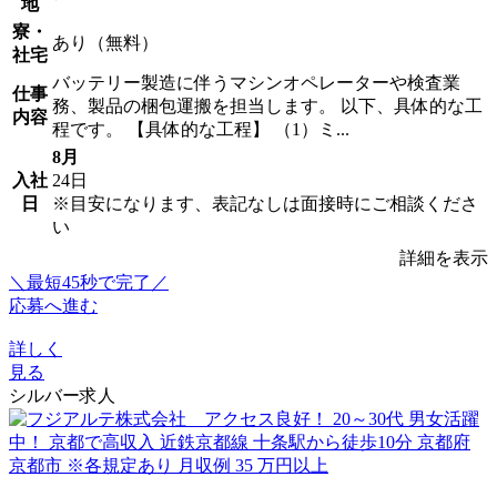
地
寮・
あり（無料）
社宅
バッテリー製造に伴うマシンオペレーターや検査業
仕事
務、製品の梱包運搬を担当します。 以下、具体的な工
内容
程です。 【具体的な工程】 （1）ミ...
8月
入社
24日
日
※目安になります、表記なしは面接時にご相談くださ
い
詳細を表示
＼最短45秒で完了／
応募へ進む
詳しく
見る
シルバー求人