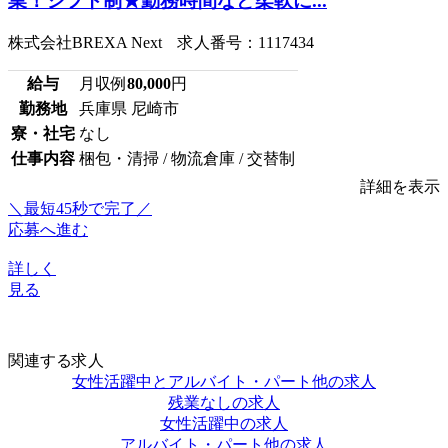
業！シフト制★勤務時間など柔軟に...
株式会社BREXA Next 求人番号：1117434
給与
月収例
80,000
円
勤務地
兵庫県 尼崎市
寮・社宅
なし
仕事内容
梱包・清掃 / 物流倉庫 / 交替制
詳細を表示
＼最短45秒で完了／
応募へ進む
詳しく
見る
関連する求人
女性活躍中とアルバイト・パート他の求人
残業なしの求人
女性活躍中の求人
アルバイト・パート他の求人