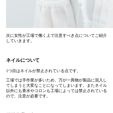
次に女性が工場で働く上で注意すべき点についてご紹介
していきます。
ネイルについて
1つ目はネイルが禁止されている点です。
工場では手作業が多いため、万が一異物が製品に混入し
てしまうと大変なことになってしまいます。またネイル
以外にも香水やコロンも工場によっては禁止されている
ので、注意が必要です。