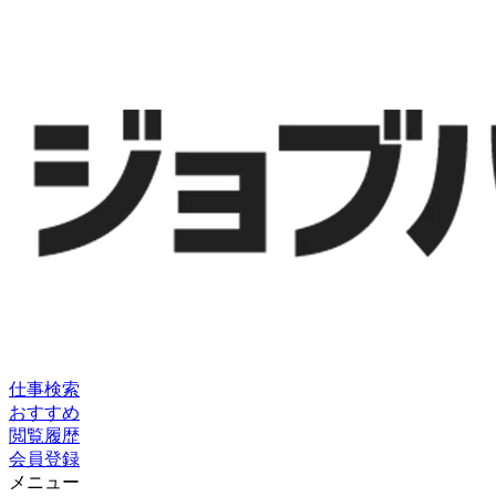
仕事検索
おすすめ
閲覧履歴
会員登録
メニュー