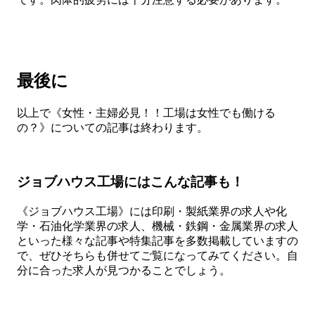
最後に
以上で《女性・主婦必見！！工場は女性でも働ける
の？》についての記事は終わります。
ジョブハウス工場にはこんな記事も！
《ジョブハウス工場》には印刷・製紙業界の求人や化
学・石油化学業界の求人、機械・鉄鋼・金属業界の求人
といった様々な記事や特集記事を多数掲載していますの
で、ぜひそちらも併せてご覧になってみてください。自
分に合った求人が見つかることでしょう。