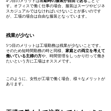
4つ目のメリットは
出勤時の服装が自由である
ことで
す。オフィスで働く仕事の場合、服装はスーツやビジネ
スカジュアルではなければいけないことが多いのです
が、工場の場合は自由な服装となっています。
残業が少ない
5つ目のメリットは工場勤務は残業が少ないことです。
そのため短時間勤務の時と同様、
家庭との両立を考えて
働いている主婦の方
や、時間管理をしっかり行って働き
たいという方に工場はオススメです。
このように、女性が工場で働く場合、様々なメリットが
あります。