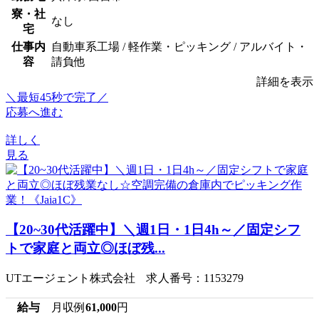
寮・社
なし
宅
仕事内
自動車系工場 / 軽作業・ピッキング / アルバイト・
容
請負他
詳細を表示
＼最短45秒で完了／
応募へ進む
詳しく
見る
【20~30代活躍中】＼週1日・1日4h～／固定シフ
トで家庭と両立◎ほぼ残...
UTエージェント株式会社 求人番号：1153279
給与
月収例
61,000
円