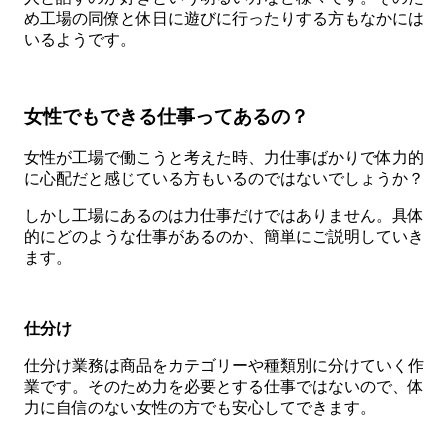
め工場の同僚と休日に遊びに行ったりする方もなかには
いるようです。
女性でもできる仕事ってあるの？
女性が工場で働こうと考えた時、力仕事ばかりで体力的
に心配だと感じている方もいるのではないでしょうか？
しかし工場にあるのは力仕事だけではありません。具体
的にどのような仕事があるのか、簡単にご説明していき
ます。
仕分け
仕分け業務は商品をカテゴリーや種類別に分けていく作
業です。そのため力を必要とする仕事ではないので、体
力に自信のない女性の方でも安心してできます。