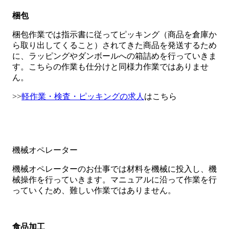
梱包
梱包作業では指示書に従ってピッキング（商品を倉庫か
ら取り出してくること）されてきた商品を発送するため
に、ラッピングやダンボールへの箱詰めを行っていきま
す。こちらの作業も仕分けと同様力作業ではありませ
ん。
>>
軽作業・検査・ピッキングの求人
はこちら
機械オペレーター
機械オペレーターのお仕事では材料を機械に投入し、機
械操作を行っていきます。マニュアルに沿って作業を行
っていくため、難しい作業ではありません。
食品加工