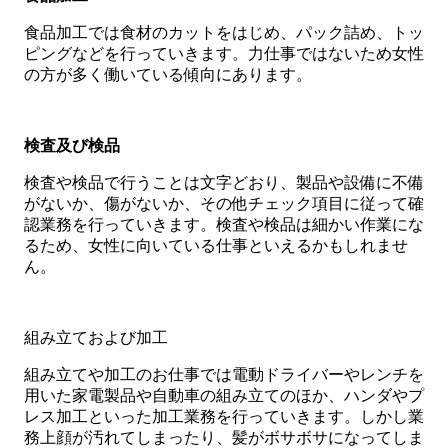
食品加工では食材のカットをはじめ、パック詰め、トッ
ピングなどを行っていきます。力仕事ではないため女性
の方が多く働いている傾向にあります。
検査及び検品
検査や検品で行うことは文字どおり、製品や設備に不備
がないか、傷がないか、その他チェック項目に従って確
認業務を行っていきます。検査や検品は細かい作業にな
るため、女性に向いている仕事といえるかもしれませ
ん。
組み立ておよび加工
組み立てや加工のお仕事では電動ドライバーやレンチを
用いた家電製品や自動車の組み立てのほか、ハンダやプ
レス加工といった加工業務を行っていきます。しかし業
務上顔が汚れてしまったり、髪がボサボサになってしま