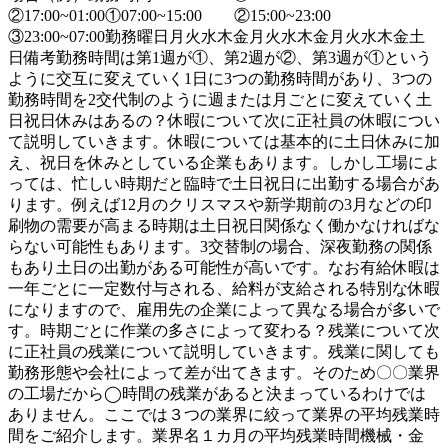
②17:00~01:00①07:00~15:00 ②15:00~23:00
③23:00~07:00勤務曜日月火水木金月火水木金月火水木金土
日備考勤務時間は第1週が①、第2週が②、第3週が①という
ように交互に変えていく1日に3つの勤務時間があり、3つの
勤務時間を2交代制のように週または月ごとに変えていく土
日祝日休みはあるの？休暇について次に正社員の休暇につい
て説明していきます。休暇については基本的に土日休みに加
え、祝日を休みとしている企業もあります。しかし工場によ
っては、忙しい時期だと臨時で土日祝日に出勤する場合があ
ります。例えば12月のクリスマスや新学期前の3月などの印
刷物の需要が高まる時期は土日祝日関係なく働かなければな
らない可能性もあります。3交替制の場合、深夜勤務の関係
もあり土日の出勤がある可能性が高いです。なお有給休暇は
一年ごとに一定数付与される、給料が支給される特別な休暇
になりますので、雇用先の企業によって異なる場合が多いで
す。時期ごとに作業の多さによって変わる？残業について次
に正社員の残業について説明していきます。残業に関しても
勤務形態や会社によって差が出てきます。そのため〇〇業界
の工場だから◯時間の残業があると決まっているわけでは
ありません。ここでは３つの業界に絞って業界の平均残業時
間をご紹介します。業界名１カ月の平均残業時間機械・金