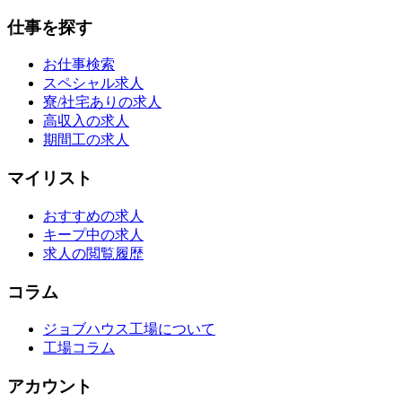
仕事を探す
お仕事検索
スペシャル求人
寮/社宅ありの求人
高収入の求人
期間工の求人
マイリスト
おすすめの求人
キープ中の求人
求人の閲覧履歴
コラム
ジョブハウス工場について
工場コラム
アカウント