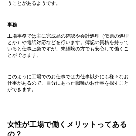
うことがあるようです。
事務
工場事務では主に完成品の確認や会計処理（伝票の処理
とか）や電話対応などを行います。簿記の資格を持って
いると仕事上楽ですが、未経験の方でも安心して働くこ
とができます。
このように工場でのお仕事では力仕事以外にも様々なお
仕事があるので、自分にあった職種のお仕事を探すこと
ができます。
女性が工場で働くメリットってある
の？