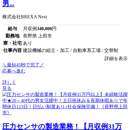
男...
株式会社BREXA Next
給与
月収例
340,000
円
勤務地
長野県 上田市
寮・社宅
あり
仕事内容
建設機械の組立・加工 / 自動車系工場 / 交替制
詳細を表示
＼最短45秒で完了／
応募へ進む
詳しく
見る
圧力センサの製造業務！【月収例31万