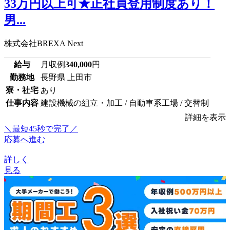
33万円以上可★正社員登用制度あり！
男...
株式会社BREXA Next
給与
月収例
340,000
円
勤務地
長野県 上田市
寮・社宅
あり
仕事内容
建設機械の組立・加工 / 自動車系工場 / 交替制
詳細を表示
＼最短45秒で完了／
応募へ進む
詳しく
見る