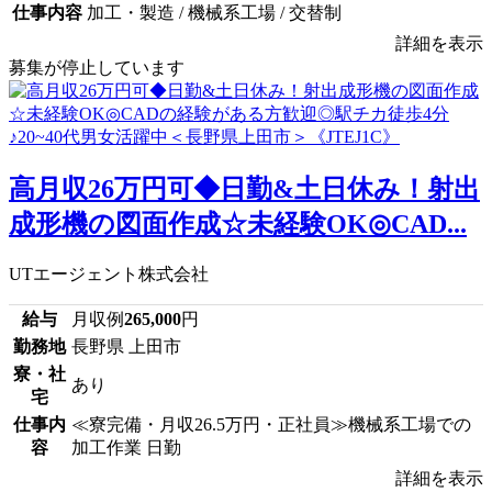
仕事内容
加工・製造 / 機械系工場 / 交替制
詳細を表示
募集が停止しています
高月収26万円可◆日勤&土日休み！射出
成形機の図面作成☆未経験OK◎CAD...
UTエージェント株式会社
給与
月収例
265,000
円
勤務地
長野県 上田市
寮・社
あり
宅
仕事内
≪寮完備・月収26.5万円・正社員≫機械系工場での
容
加工作業 日勤
詳細を表示