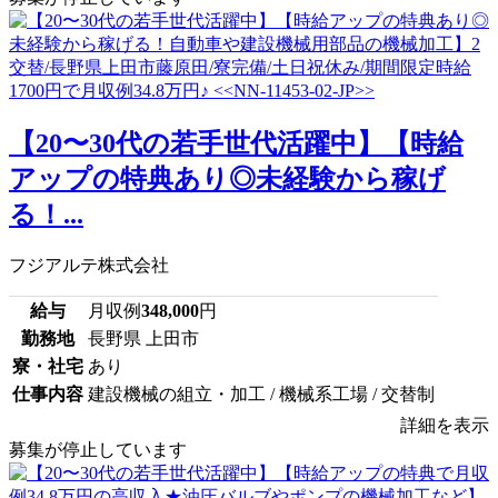
【20〜30代の若手世代活躍中】【時給
アップの特典あり◎未経験から稼げ
る！...
フジアルテ株式会社
給与
月収例
348,000
円
勤務地
長野県 上田市
寮・社宅
あり
仕事内容
建設機械の組立・加工 / 機械系工場 / 交替制
詳細を表示
募集が停止しています