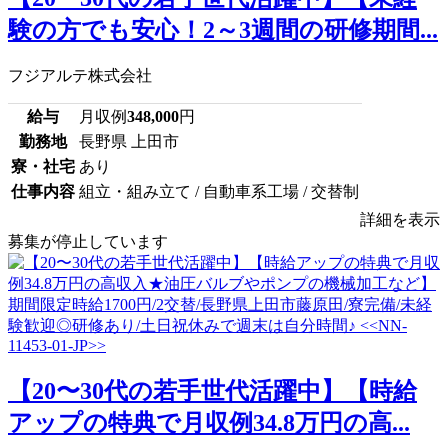
験の方でも安心！2～3週間の研修期間...
フジアルテ株式会社
給与
月収例
348,000
円
勤務地
長野県 上田市
寮・社宅
あり
仕事内容
組立・組み立て / 自動車系工場 / 交替制
詳細を表示
募集が停止しています
【20〜30代の若手世代活躍中】【時給
アップの特典で月収例34.8万円の高...