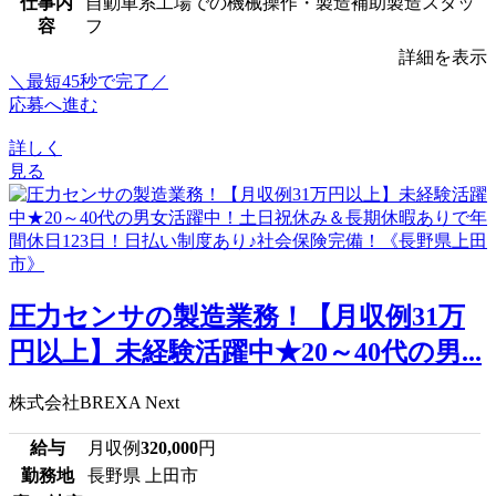
仕事内
自動車系工場での機械操作・製造補助製造スタッ
容
フ
詳細を表示
＼最短45秒で完了／
応募へ進む
詳しく
見る
圧力センサの製造業務！【月収例31万
円以上】未経験活躍中★20～40代の男...
株式会社BREXA Next
給与
月収例
320,000
円
勤務地
長野県 上田市