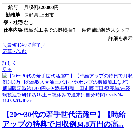
給与
月収例
320,000
円
勤務地
長野県 上田市
寮・社宅
なし
仕事内容
機械系工場での機械操作・製造補助製造スタッフ
詳細を表示
＼最短45秒で完了／
応募へ進む
詳しく
見る
【20〜30代の若手世代活躍中】【時給
アップの特典で月収例34.8万円の高...