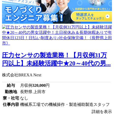
圧力センサの製造業務！【月収例31万
円以上】未経験活躍中★20～40代の男...
株式会社BREXA Next
給与
月収例
320,000
円
勤務地
長野県 上田市
寮・社宅
なし
仕事内容
機械系工場での機械操作・製造補助製造スタッフ
詳細を表示