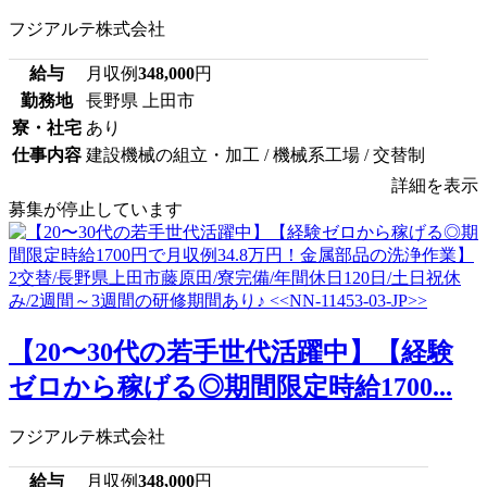
フジアルテ株式会社
給与
月収例
348,000
円
勤務地
長野県 上田市
寮・社宅
あり
仕事内容
建設機械の組立・加工 / 機械系工場 / 交替制
詳細を表示
募集が停止しています
【20〜30代の若手世代活躍中】【経験
ゼロから稼げる◎期間限定時給1700...
フジアルテ株式会社
給与
月収例
348,000
円