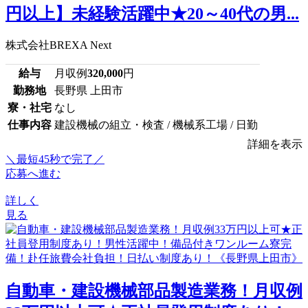
円以上】未経験活躍中★20～40代の男...
株式会社BREXA Next
給与
月収例
320,000
円
勤務地
長野県 上田市
寮・社宅
なし
仕事内容
建設機械の組立・検査 / 機械系工場 / 日勤
詳細を表示
＼最短45秒で完了／
応募へ進む
詳しく
見る
自動車・建設機械部品製造業務！月収例