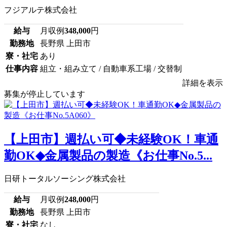
フジアルテ株式会社
給与
月収例
348,000
円
勤務地
長野県 上田市
寮・社宅
あり
仕事内容
組立・組み立て / 自動車系工場 / 交替制
詳細を表示
募集が停止しています
【上田市】週払い可◆未経験OK！車通
勤OK◆金属製品の製造《お仕事No.5...
日研トータルソーシング株式会社
給与
月収例
248,000
円
勤務地
長野県 上田市
寮・社宅
なし