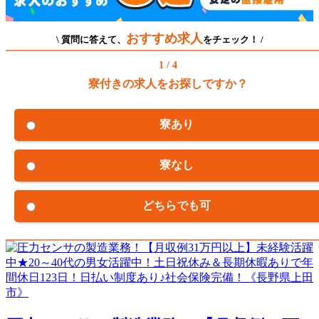
おすすめ求人
\ 質問に答えて、
をチェック！ /
1 / 4
寮付きの求人をお探しですか？
寮あり
寮なし
どちらでも可