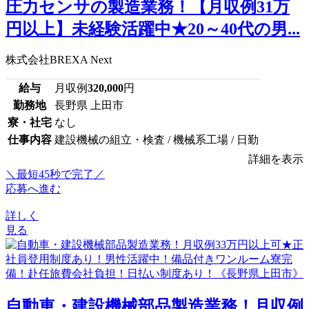
圧力センサの製造業務！【月収例31万
円以上】未経験活躍中★20～40代の男...
株式会社BREXA Next
給与
月収例
320,000
円
勤務地
長野県 上田市
寮・社宅
なし
仕事内容
建設機械の組立・検査 / 機械系工場 / 日勤
詳細を表示
＼最短45秒で完了／
応募へ進む
詳しく
見る
自動車・建設機械部品製造業務！月収例