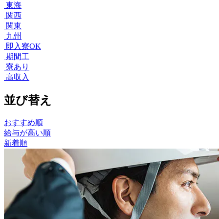
東海
関西
関東
九州
即入寮OK
期間工
寮あり
高収入
並び替え
おすすめ順
給与が高い順
新着順