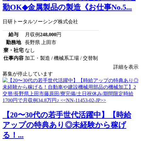
勤OK◆金属製品の製造《お仕事No.5...
日研トータルソーシング株式会社
給与
月収例
248,000
円
勤務地
長野県 上田市
寮・社宅
なし
仕事内容
加工・製造 / 機械系工場 / 交替制
詳細を表示
募集が停止しています
【20〜30代の若手世代活躍中】【時給
アップの特典あり◎未経験から稼げ
る！...