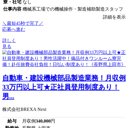
寮・社宅
なし
仕事内容
機械系工場での機械操作・製造補助製造スタッフ
詳細を表示
＼最短45秒で完了／
応募へ進む
詳しく
見る
自動車・建設機械部品製造業務！月収例
33万円以上可★正社員登用制度あり！
男...
株式会社BREXA Next
給与
月収例
340,000
円