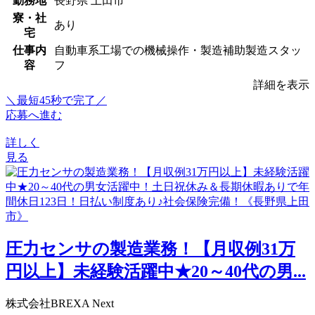
勤務地
長野県 上田市
寮・社
あり
宅
仕事内
自動車系工場での機械操作・製造補助製造スタッ
容
フ
詳細を表示
＼最短45秒で完了／
応募へ進む
詳しく
見る
圧力センサの製造業務！【月収例31万
円以上】未経験活躍中★20～40代の男...
株式会社BREXA Next