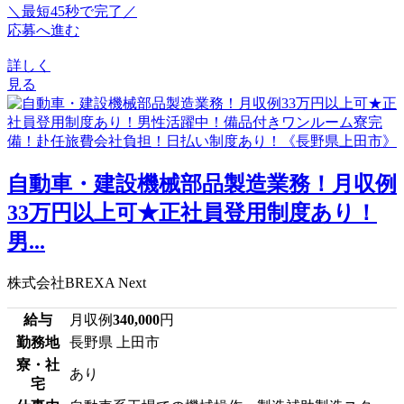
＼最短45秒で完了／
応募へ進む
詳しく
見る
自動車・建設機械部品製造業務！月収例
33万円以上可★正社員登用制度あり！
男...
株式会社BREXA Next
給与
月収例
340,000
円
勤務地
長野県 上田市
寮・社
あり
宅