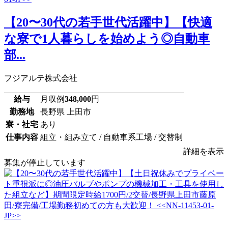
【20〜30代の若手世代活躍中】【快適
な寮で1人暮らしを始めよう◎自動車
部...
フジアルテ株式会社
給与
月収例
348,000
円
勤務地
長野県 上田市
寮・社宅
あり
仕事内容
組立・組み立て / 自動車系工場 / 交替制
詳細を表示
募集が停止しています