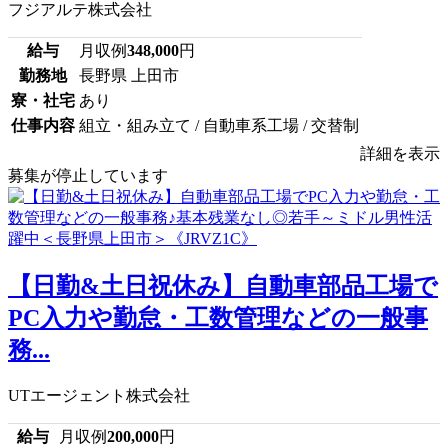
フジアルテ株式会社
給与
月収例
348,000
円
勤務地
長野県 上田市
寮・社宅
あり
仕事内容
組立・組み立て / 自動車系工場 / 交替制
詳細を表示
募集が停止しています
【日勤&土日祝休み】自動車部品工場で
PC入力や勤怠・工数管理などの一般事
務...
UTエージェント株式会社
給与
月収例
200,000
円