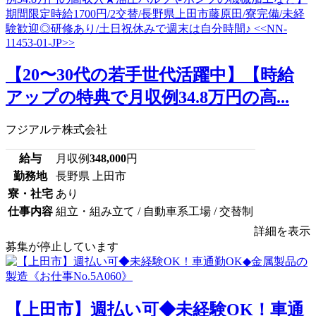
【20〜30代の若手世代活躍中】【時給
アップの特典で月収例34.8万円の高...
フジアルテ株式会社
給与
月収例
348,000
円
勤務地
長野県 上田市
寮・社宅
あり
仕事内容
組立・組み立て / 自動車系工場 / 交替制
詳細を表示
募集が停止しています
【上田市】週払い可◆未経験OK！車通