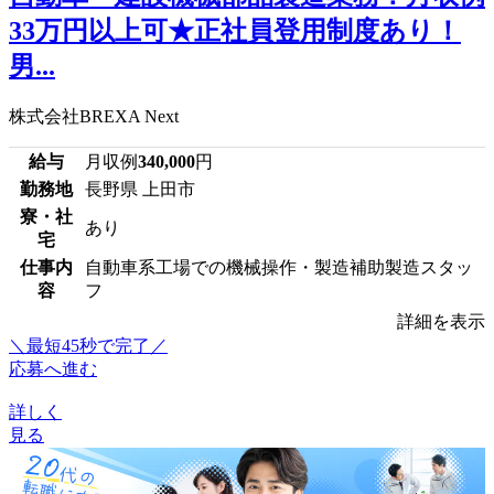
33万円以上可★正社員登用制度あり！
男...
株式会社BREXA Next
給与
月収例
340,000
円
勤務地
長野県 上田市
寮・社
あり
宅
仕事内
自動車系工場での機械操作・製造補助製造スタッ
容
フ
詳細を表示
＼最短45秒で完了／
応募へ進む
詳しく
見る