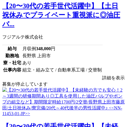
【20〜30代の若手世代活躍中】【土日
祝休みでプライベート重視派に◎油圧
バ...
フジアルテ株式会社
給与
月収例
348,000
円
勤務地
長野県 上田市
寮・社宅
あり
仕事内容
組立・組み立て / 自動車系工場 / 交替制
詳細を表示
募集が停止しています
【20〜30代の若手世代活躍中】【未経