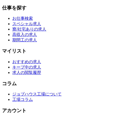
仕事を探す
お仕事検索
スペシャル求人
寮/社宅ありの求人
高収入の求人
期間工の求人
マイリスト
おすすめの求人
キープ中の求人
求人の閲覧履歴
コラム
ジョブハウス工場について
工場コラム
アカウント