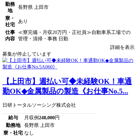
勤務
長野県 上田市
地
寮・
あり
社宅
仕事
≪寮完備・月収20万円・正社員≫自動車系工場での
内容
管理・清掃・事務 日勤
詳細を表示
募集が停止しています
【上田市】週払い可◆未経験OK！車通
勤OK◆金属製品の製造《お仕事No.5...
日研トータルソーシング株式会社
給与
月収例
248,000
円
勤務地
長野県 上田市
寮・社宅
なし