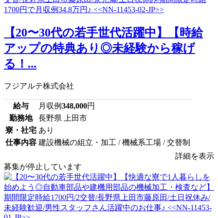
【20〜30代の若手世代活躍中】【時給
アップの特典あり◎未経験から稼げ
る！...
フジアルテ株式会社
給与
月収例
348,000
円
勤務地
長野県 上田市
寮・社宅
あり
仕事内容
建設機械の組立・加工 / 機械系工場 / 交替制
詳細を表示
募集が停止しています