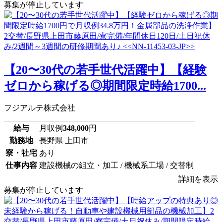
募集が停止しています
【20〜30代の若手世代活躍中】【経験
ゼロから稼げる◎期間限定時給1700...
フジアルテ株式会社
給与
月収例
348,000
円
勤務地
長野県 上田市
寮・社宅
あり
仕事内容
建設機械の組立・加工 / 機械系工場 / 交替制
詳細を表示
募集が停止しています