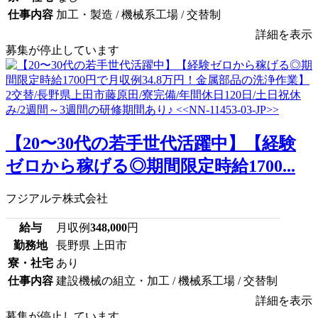
仕事内容
加工・製造 / 機械系工場 / 交替制
詳細を表示
募集が停止しています
【20〜30代の若手世代活躍中】【経験
ゼロから稼げる◎期間限定時給1700...
フジアルテ株式会社
給与
月収例
348,000
円
勤務地
長野県 上田市
寮・社宅
あり
仕事内容
建設機械の組立・加工 / 機械系工場 / 交替制
詳細を表示
募集が停止しています