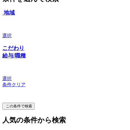
地域
選択
こだわり
給与/職種
選択
条件クリア
この条件で検索
人気の条件から検索