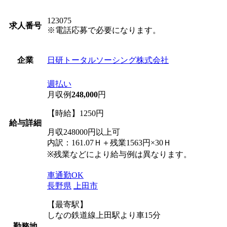
123075
求人番号
※電話応募で必要になります。
日研トータルソーシング株式会社
企業
週払い
月収例
248,000
円
【時給】1250円
給与詳細
月収248000円以上可
内訳：161.07Ｈ＋残業1563円×30Ｈ
※残業などにより給与例は異なります。
車通勤OK
長野県
上田市
【最寄駅】
しなの鉄道線上田駅より車15分
勤務地