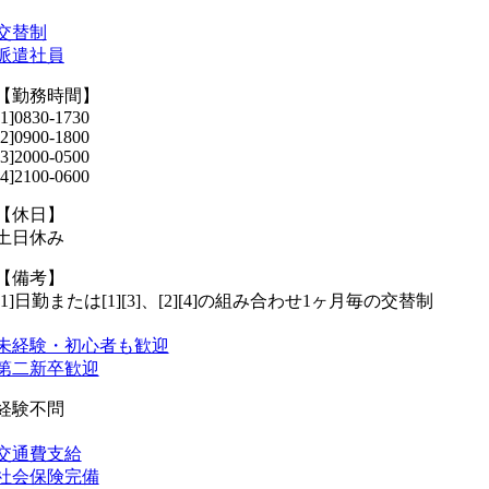
交替制
派遣社員
【勤務時間】
[1]0830-1730
[2]0900-1800
[3]2000-0500
[4]2100-0600
【休日】
土日休み
【備考】
[1]日勤または[1][3]、[2][4]の組み合わせ1ヶ月毎の交替制
未経験・初心者も歓迎
第二新卒歓迎
経験不問
交通費支給
社会保険完備