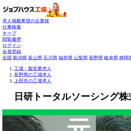
求人掲載希望の企業様
仕事検索
キープ
閲覧履歴
ログイン
会員登録
全国
新潟県
富山県
石川県
福井県
山梨県
長野県
岐阜県
静岡
工場・製造業求人
長野県の工場求人
上田市の工場求人
日研トータルソーシング株式会