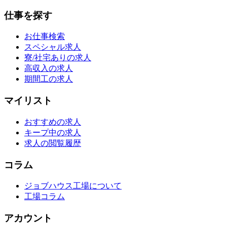
仕事を探す
お仕事検索
スペシャル求人
寮/社宅ありの求人
高収入の求人
期間工の求人
マイリスト
おすすめの求人
キープ中の求人
求人の閲覧履歴
コラム
ジョブハウス工場について
工場コラム
アカウント