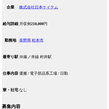
株式会社日本ケイテム
企業
月収例
210,000
円
給与詳細
長野県
松本市
勤務地
JR篠ノ井線 村井駅
最寄り駅
運搬 / 電子部品系工場 / 日勤
仕事内容
なし
寮・社宅
募集内容