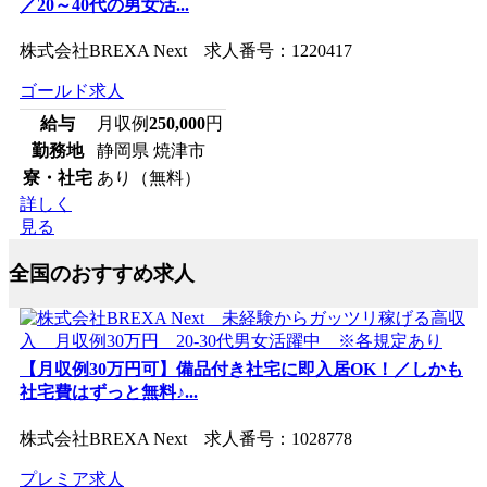
／20～40代の男女活...
株式会社BREXA Next 求人番号：1220417
ゴールド求人
給与
月収例
250,000
円
勤務地
静岡県 焼津市
寮・社宅
あり（無料）
詳しく
見る
全国のおすすめ求人
【月収例30万円可】備品付き社宅に即入居OK！／しかも
社宅費はずっと無料♪...
株式会社BREXA Next 求人番号：1028778
プレミア求人