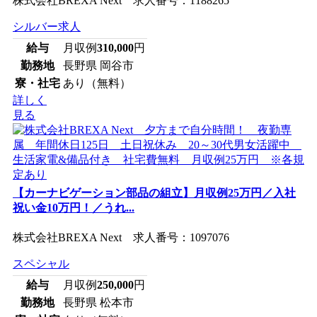
株式会社BREXA Next 求人番号：1188265
シルバー求人
給与
月収例
310,000
円
勤務地
長野県 岡谷市
寮・社宅
あり（無料）
詳しく
見る
【カーナビゲーション部品の組立】月収例25万円／入社
祝い金10万円！／うれ...
株式会社BREXA Next 求人番号：1097076
スペシャル
給与
月収例
250,000
円
勤務地
長野県 松本市