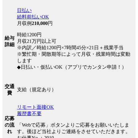
日払い
給料前払いOK
月収例
210,000
円
時給1200円
給与
月収21万円以上可
詳細
※内訳／時給1200円×7時間45分×21日＋残業手当
※繁忙期・閑散期等によって月収・残業時間は変動
します
◆日払い・仮払いOK（アプリでカンタン申請！）
交通
支給（規定あり）
費
リモート面接OK
履歴書不要
応募
の流
「Webで応募」ボタンよりご応募をお願いいたしま
れ
す。後ほど当社よりご連絡をさせていただきます。
お仕事No.：2919