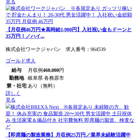
見る
【月収例46万円★高時給1,900円】入社祝い金もドーンと
35万円！／ハイ...
株式会社ワークジャパン 求人番号：964539
ゴールド求人
給与
月収例
460,000
円
勤務地
岐阜県 各務原市
寮・社宅
あり（無料）
詳しく
見る
【即席麺の製造業務】月収例25万円／業界未経験活躍中