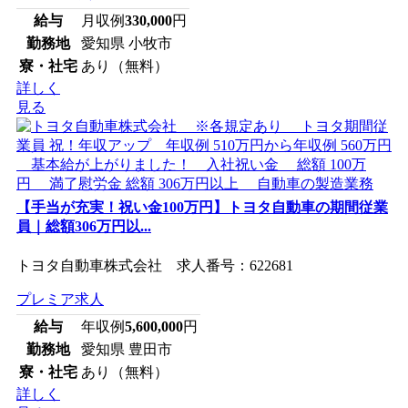
給与
月収例
330,000
円
勤務地
愛知県 小牧市
寮・社宅
あり（無料）
詳しく
見る
【手当が充実！祝い金100万円】トヨタ自動車の期間従業
員｜総額306万円以...
トヨタ自動車株式会社 求人番号：622681
プレミア求人
給与
年収例
5,600,000
円
勤務地
愛知県 豊田市
寮・社宅
あり（無料）
詳しく