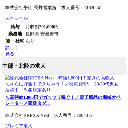
株式会社平山 長野営業所 求人番号：1163024
スペシャル
給与
月収例
201,000
円
勤務地
長野県 安曇野市
寮・社宅
あり
詳しく
見る
中部・北陸の求人
＼高時給1,800円でガッツリ稼ぐ！／電子部品の機械オペ
レーター／家賃タダ...
株式会社BREXA Next 求人番号：1004372
プレミア求人