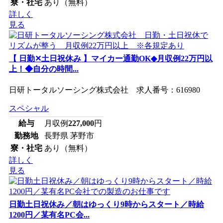
寮・社宅
あり（無料）
詳しく
見る
【 日勤✕土日祝休み 】マイカー通勤OK◆月収例22万円以
上！◆自分の時間...
日研トータルソーシング株式会社 求人番号：616980
スペシャル
給与
月収例
227,000
円
勤務地
長野県 茅野市
寮・社宅
あり（無料）
詳しく
見る
日勤土日祝休み／朝はゆっくり9時からスタート／時給
1200円／某有名PC会...