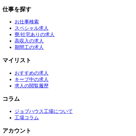
仕事を探す
お仕事検索
スペシャル求人
寮/社宅ありの求人
高収入の求人
期間工の求人
マイリスト
おすすめの求人
キープ中の求人
求人の閲覧履歴
コラム
ジョブハウス工場について
工場コラム
アカウント