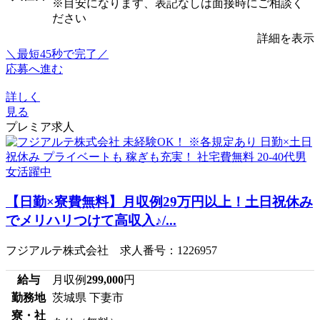
※目安になります、表記なしは面接時にご相談く
ださい
詳細を表示
＼最短45秒で完了／
応募へ進む
詳しく
見る
プレミア求人
【日勤×寮費無料】月収例29万円以上！土日祝休み
でメリハリつけて高収入♪/...
フジアルテ株式会社 求人番号：1226957
給与
月収例
299,000
円
勤務地
茨城県 下妻市
寮・社