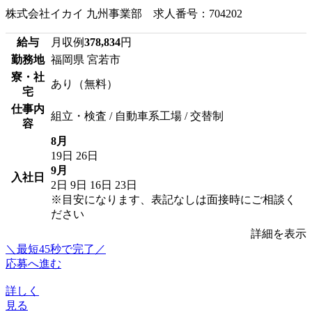
株式会社イカイ 九州事業部 求人番号：704202
給与
月収例
378,834
円
勤務地
福岡県 宮若市
寮・社
あり（無料）
宅
仕事内
組立・検査 / 自動車系工場 / 交替制
容
8月
19日
26日
9月
入社日
2日
9日
16日
23日
※目安になります、表記なしは面接時にご相談く
ださい
詳細を表示
＼最短45秒で完了／
応募へ進む
詳しく
見る