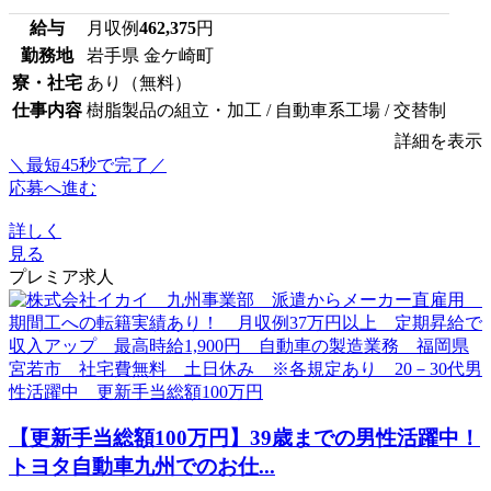
給与
月収例
462,375
円
勤務地
岩手県 金ケ崎町
寮・社宅
あり（無料）
仕事内容
樹脂製品の組立・加工 / 自動車系工場 / 交替制
詳細を表示
＼最短45秒で完了／
応募へ進む
詳しく
見る
プレミア求人
【更新手当総額100万円】39歳までの男性活躍中！
トヨタ自動車九州でのお仕...