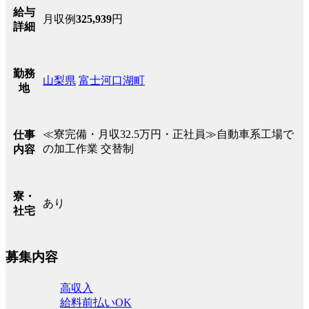
給与
月収例
325,939
円
詳細
勤務
山梨県
富士河口湖町
地
≪寮完備・月収32.5万円・正社員≫自動車系工場で
仕事
の加工作業 交替制
内容
寮・
あり
社宅
募集内容
高収入
給料前払いOK