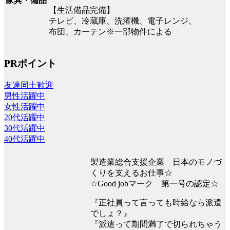
家具・備品
【生活備品完備】
テレビ、冷蔵庫、洗濯機、電子レンジ、
布団、カーテン※一部物件による
PRポイント
友達同士歓迎
男性活躍中
女性活躍中
20代活躍中
30代活躍中
40代活躍中
製造業総合支援企業 日本のモノづ
くりを支えるお仕事☆
☆Good jobマーク 第一号の認定☆
『正社員って言っても時給なら派遣
でしょ？』
『派遣って期間満了で切られちゃう