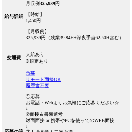
月収例
325,939
円
【時給】
給与詳細
1,450円
【月収例】
325,939円（残業39.84H+深夜手当62.50H含む）
支給あり
交通費
※規定あり
急募
リモート面接OK
履歴書不要
①応募
お電話・Webよりお気軽にご応募ください☆
↓
②面接＆書類選考
対面面接 or 携帯やPCを使ってのWEB面接
↓
応募の流
③工場見学＆二次面接