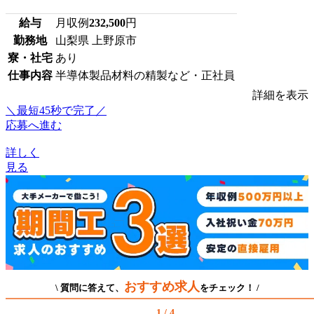
給与
月収例
232,500
円
勤務地
山梨県 上野原市
寮・社宅
あり
仕事内容
半導体製品材料の精製など・正社員
詳細を表示
＼最短45秒で完了／
応募へ進む
詳しく
見る
おすすめ求人
\ 質問に答えて、
をチェック！ /
1 / 4