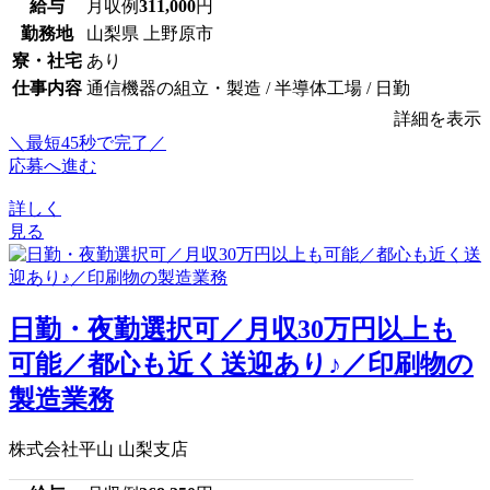
給与
月収例
311,000
円
勤務地
山梨県 上野原市
寮・社宅
あり
仕事内容
通信機器の組立・製造 / 半導体工場 / 日勤
詳細を表示
＼最短45秒で完了／
応募へ進む
詳しく
見る
日勤・夜勤選択可／月収30万円以上も
可能／都心も近く送迎あり♪／印刷物の
製造業務
株式会社平山 山梨支店