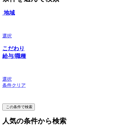
地域
選択
こだわり
給与/職種
選択
条件クリア
この条件で検索
人気の条件から検索