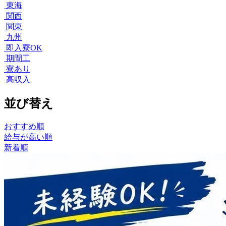
東海
関西
関東
九州
即入寮OK
期間工
寮あり
高収入
並び替え
おすすめ順
給与が高い順
新着順