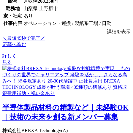
給与
月収例
268,250
円
勤務地
山梨県 上野原市
寮・社宅
あり
仕事内容
オペレーション・運搬 / 製紙系工場 / 日勤
詳細を表示
＼最短45秒で完了／
応募へ進む
詳しく
見る
半導体製品材料の精製など｜未経験OK
｜技術の未来を創る新メンバー募集
株式会社BREXA Technology(A)