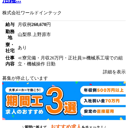
株式会社ワールドインテック
給与
月収例
260,670
円
勤務
山梨県 上野原市
地
寮・
あり
社宅
仕事
≪寮完備・月収26万円・正社員≫機械系工場での組
内容
立・機械操作 日勤
詳細を表示
募集が停止しています
おすすめ求人
\ 質問に答えて、
をチェック！ /