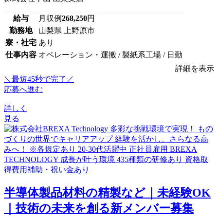
給与
月収例
268,250
円
勤務地
山梨県 上野原市
寮・社宅
あり
仕事内容
オペレーション・運搬 / 製紙系工場 / 日勤
詳細を表示
＼最短45秒で完了／
応募へ進む
詳しく
見る
半導体製品材料の精製など｜未経験OK
｜技術の未来を創る新メンバー募集