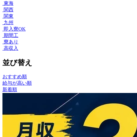
東海
関西
関東
九州
即入寮OK
期間工
寮あり
高収入
並び替え
おすすめ順
給与が高い順
新着順