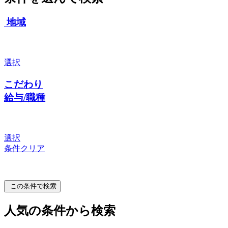
地域
選択
こだわり
給与/職種
選択
条件クリア
この条件で検索
人気の条件から検索