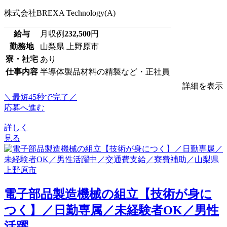
株式会社BREXA Technology(A)
給与
月収例
232,500
円
勤務地
山梨県 上野原市
寮・社宅
あり
仕事内容
半導体製品材料の精製など・正社員
詳細を表示
＼最短45秒で完了／
応募へ進む
詳しく
見る
電子部品製造機械の組立【技術が身に
つく】／日勤専属／未経験者OK／男性
活躍...