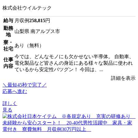
株式会社ウイルテック
給与
月収例
258,815
円
勤務
山梨県 南アルプス市
地
寮・
あり（無料）
社宅
今では、どんなモノにも欠かせない半導体。 自動車、
仕事
電化製品など皆さんの身近にある様々な製品に使われ
内容
ているから安定性バツグン！ 今回は、...
詳細を表示
＼最短45秒で完了／
応募へ進む
詳しく
見る