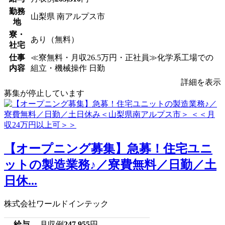
勤務
山梨県 南アルプス市
地
寮・
あり（無料）
社宅
仕事
≪寮無料・月収26.5万円・正社員≫化学系工場での
内容
組立・機械操作 日勤
詳細を表示
募集が停止しています
【オープニング募集】急募！住宅ユニ
ットの製造業務♪／寮費無料／日勤／土
日休...
株式会社ワールドインテック
給与
月収例
247,955
円