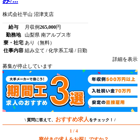
株式会社平山 沼津支店
給与
月収例
265,000
円
勤務地
山梨県 南アルプス市
寮・社宅
あり（無料）
仕事内容
組み立て / 化学系工場 / 日勤
詳細を表示
募集が停止しています
おすすめ求人
\ 質問に答えて、
をチェック！ /
1 / 4
寮付きの求人をお探しですか？