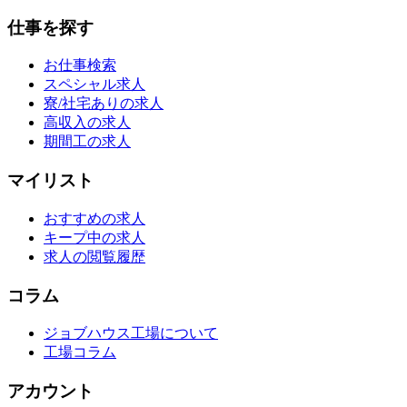
仕事を探す
お仕事検索
スペシャル求人
寮/社宅ありの求人
高収入の求人
期間工の求人
マイリスト
おすすめの求人
キープ中の求人
求人の閲覧履歴
コラム
ジョブハウス工場について
工場コラム
アカウント