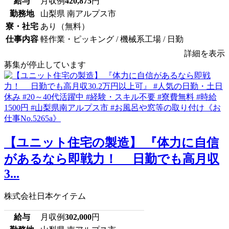
給与
月収例
420,875
円
勤務地
山梨県 南アルプス市
寮・社宅
あり（無料）
仕事内容
軽作業・ピッキング / 機械系工場 / 日勤
詳細を表示
募集が停止しています
【ユニット住宅の製造】 『体力に自信
があるなら即戦力！ 日勤でも高月収
3...
株式会社日本ケイテム
給与
月収例
302,000
円