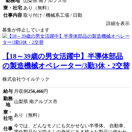
勤務地
山梨県 南アルプス市
寮・社宅
あり（無料）
仕事内容
取り付け / 機械系工場 / 日勤
詳細を表示
募集が停止しています
【18～39歳の男女活躍中】半導体部品
の製造機械オペレーター/3勤3休・2交替
株式会社ウイルテック
給与
月収例
256,466
円
勤務
山梨県 南アルプス市
地
寮・
あり（無料）
社宅
今では、どんなモノにも欠かせない半導体。 自動車、
仕事
電化製品など皆さんの身近にある様々な製品に使われ