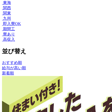
東海
関西
関東
九州
即入寮OK
期間工
寮あり
高収入
並び替え
おすすめ順
給与が高い順
新着順