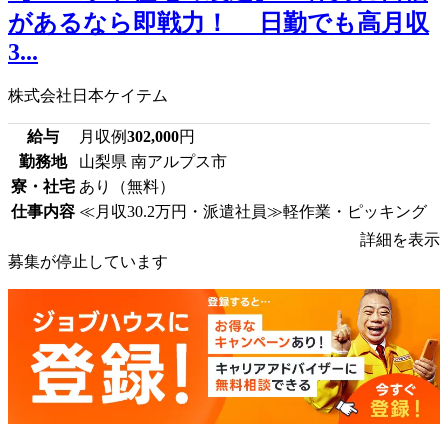
があるなら即戦力！ 日勤でも高月収
3...
株式会社日本ケイテム
給与
月収例
302,000
円
勤務地
山梨県 南アルプス市
寮・社宅
あり（無料）
仕事内容
≪月収30.2万円・派遣社員≫軽作業・ピッキング
詳細を表示
募集が停止しています