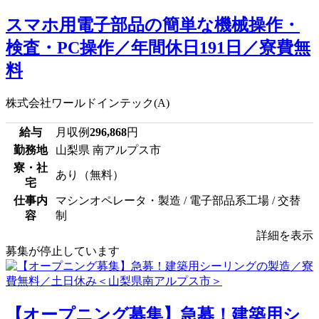
スマホ用電子部品の簡単な機械操作・
検査・PC操作／年間休日191日／寮費無
料
株式会社ワールドインテック(A)
給与
月収例
296,868
円
勤務地
山梨県 南アルプス市
寮・社
あり（無料）
宅
仕事内
マシンオペレータ・製造 / 電子部品系工場 / 交替
容
制
詳細を表示
募集が停止しています
【オープニング募集】急募！建築用シ