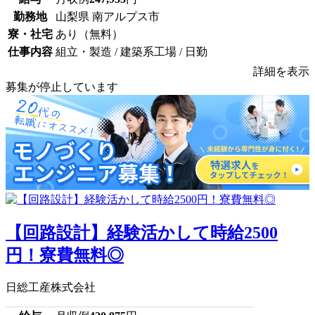
勤務地
山梨県 南アルプス市
寮・社宅
あり（無料）
仕事内容
組立・製造 / 建築系工場 / 日勤
詳細を表示
募集が停止しています
【回路設計】経験活かして時給2500
円！寮費無料◎
日総工産株式会社