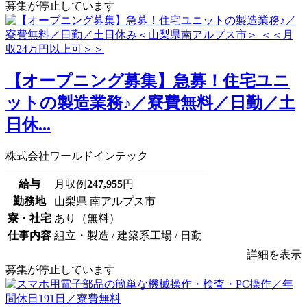
募集が停止しています
【オープニング募集】急募！住宅ユニ
ットの製造業務♪／寮費無料／日勤／土
日休...
株式会社ワールドインテック
給与
月収例
247,955
円
勤務地
山梨県 南アルプス市
寮・社宅
あり（無料）
仕事内容
組立・製造 / 建築系工場 / 日勤
詳細を表示
募集が停止しています