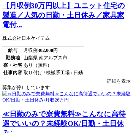
【月収例30万円以上】ユニット住宅の
製造／人気の日勤・土日休み／家具家
電付...
株式会社日本ケイテム
給与
月収例
302,000
円
勤務地
山梨県 南アルプス市
寮・社宅
あり（無料）
仕事内容
取り付け / 機械系工場 / 日勤
詳細を表示
募集が停止しています
≪日勤のみで寮費無料≫こんなに高待
遇でいいの？未経験OK/日勤・土日休
み/...