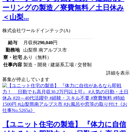
ーリングの製造／寮費無料／土日休み
＜山梨...
株式会社ワールドインテック(A)
給与
月収例
290,040
円
勤務地
山梨県 南アルプス市
寮・社宅
あり（無料）
仕事内容
製造・開発 / 建築系工場 / 交替制
詳細を表示
募集が停止しています
【ユニット住宅の製造】 『体力に自信