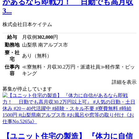
があるなら即戦力！ 日勤でも高月収
3...
株式会社日本ケイテム
給与
月収例
302,000
円
勤務地
山梨県 南アルプス市
寮・社
あり（無料）
宅
仕事内
≪寮無料・月収30.2万円・派遣社員≫軽作業・ピッ
容
キング
詳細を表示
募集が停止しています
【ユニット住宅の製造】 『体力に自信