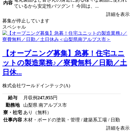
内容
ているから安定性バツグン！ 今回は、...
詳細を表示
募集が停止しています
スペシャル
【オープニング募集】急募！住宅ユニ
ットの製造業務♪／寮費無料／日勤／土
日休...
株式会社ワールドインテック(A)
給与
月収例
247,955
円
勤務地
山梨県 南アルプス市
寮・社宅
あり（無料）
仕事内容
木材・ボードの塗装・管理 / 建築系工場 / 日勤
詳細を表示