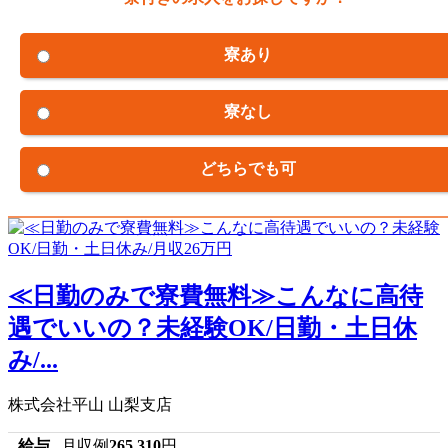
寮あり
寮なし
どちらでも可
≪日勤のみで寮費無料≫こんなに高待
遇でいいの？未経験OK/日勤・土日休
み/...
株式会社平山 山梨支店
給与
月収例
265,310
円