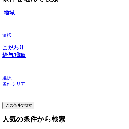
地域
選択
こだわり
給与/職種
選択
条件クリア
この条件で検索
人気の条件から検索