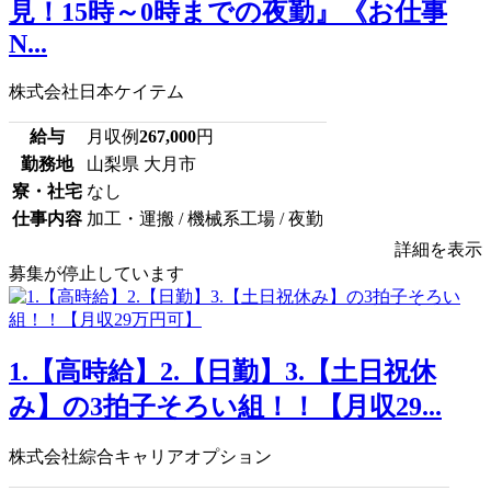
見！15時～0時までの夜勤』《お仕事
N...
株式会社日本ケイテム
給与
月収例
267,000
円
勤務地
山梨県 大月市
寮・社宅
なし
仕事内容
加工・運搬 / 機械系工場 / 夜勤
詳細を表示
募集が停止しています
1.【高時給】2.【日勤】3.【土日祝休
み】の3拍子そろい組！！【月収29...
株式会社綜合キャリアオプション