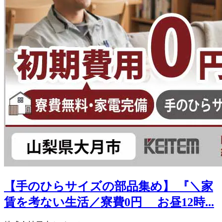
【手のひらサイズの部品集め】 『＼家
賃を考ない生活／寮費0円 お昼12時...