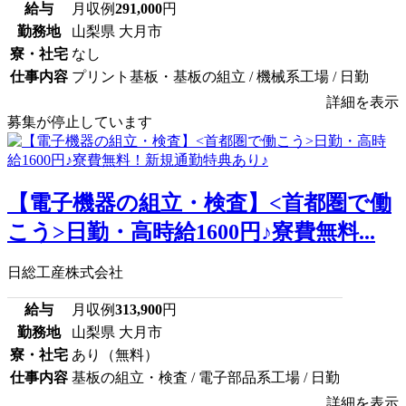
給与
月収例
291,000
円
勤務地
山梨県 大月市
寮・社宅
なし
仕事内容
プリント基板・基板の組立 / 機械系工場 / 日勤
詳細を表示
募集が停止しています
【電子機器の組立・検査】<首都圏で働
こう>日勤・高時給1600円♪寮費無料...
日総工産株式会社
給与
月収例
313,900
円
勤務地
山梨県 大月市
寮・社宅
あり（無料）
仕事内容
基板の組立・検査 / 電子部品系工場 / 日勤
詳細を表示