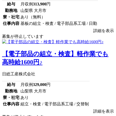
給与
月収例
313,900
円
勤務地
山梨県 大月市
寮・社宅
あり（無料）
仕事内容
基板の組立・検査 / 電子部品系工場 / 日勤
詳細を表示
募集が停止しています
【電子部品の組立・検査】軽作業でも
高時給1600円♪
日総工産株式会社
給与
月収例
329,000
円
勤務地
山梨県 大月市
寮・社宅
あり
仕事内容
組立・検査 / 電子部品系工場 / 交替制
詳細を表示