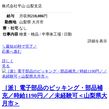
株式会社平山 山梨支店
給与
月収例
218,086
円
勤務地
山梨県 大月市
寮・社宅
なし
仕事内容
検査・検品 / 半導体工場 / 日勤
詳細を表示
＼最短45秒で完了／
応募へ進む
詳しく
見る
［派］電子部品のピッキング・部品補
充／時給1190円／／未経験可＜山梨県大
月市＞