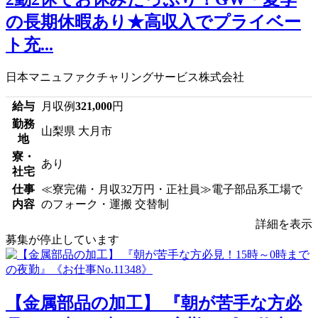
の長期休暇あり★高収入でプライベー
ト充...
日本マニュファクチャリングサービス株式会社
給与
月収例
321,000
円
勤務
山梨県 大月市
地
寮・
あり
社宅
仕事
≪寮完備・月収32万円・正社員≫電子部品系工場で
内容
のフォーク・運搬 交替制
詳細を表示
募集が停止しています
【金属部品の加工】 『朝が苦手な方必