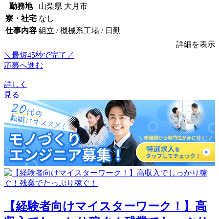
勤務地
山梨県 大月市
寮・社宅
なし
仕事内容
組立 / 機械系工場 / 日勤
詳細を表示
＼最短45秒で完了／
応募へ進む
詳しく
見る
【経験者向けマイスターワーク！】高