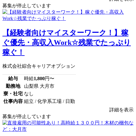
募集が停止しています
【経験者向けマイスターワーク！】稼
ぐ優先・高収入Work☆残業でたっぷり
稼ぐ！
株式会社綜合キャリアオプション
給与
時給
1,800
円〜
勤務地
山梨県 大月市
寮・社宅
なし
仕事内容
組立 / 化学系工場 / 日勤
詳細を表示
募集が停止しています