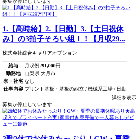
募集が停止しています
1.【高時給】2.【日勤】3.【土日祝休
み】の3拍子そろい組！！【月収29...
株式会社綜合キャリアオプション
給与
月収例
291,000
円
勤務地
山梨県 大月市
寮・社宅
なし
仕事内容
プリント基板・基板の組立 / 機械系工場 / 日勤
詳細を表示
募集が停止しています
2勤2休でお休みたっぷり！GW・夏季