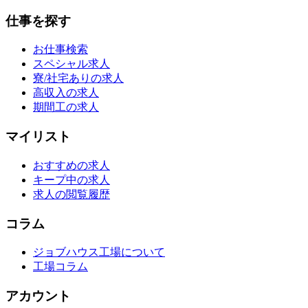
仕事を探す
お仕事検索
スペシャル求人
寮/社宅ありの求人
高収入の求人
期間工の求人
マイリスト
おすすめの求人
キープ中の求人
求人の閲覧履歴
コラム
ジョブハウス工場について
工場コラム
アカウント