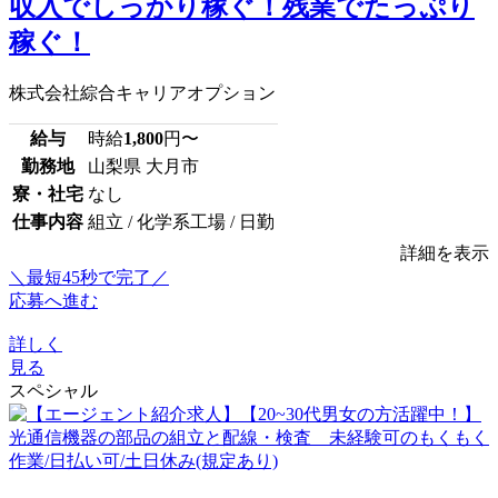
収入でしっかり稼ぐ！残業でたっぷり
稼ぐ！
株式会社綜合キャリアオプション
給与
時給
1,800
円〜
勤務地
山梨県 大月市
寮・社宅
なし
仕事内容
組立 / 化学系工場 / 日勤
詳細を表示
＼最短45秒で完了／
応募へ進む
詳しく
見る
スペシャル