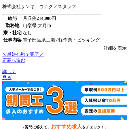
株式会社サンキョウテクノスタッフ
給与
月収例
214,000
円
勤務地
山梨県 大月市
寮・社宅
なし
仕事内容
電子部品系工場 / 軽作業・ピッキング
詳細を表示
＼最短45秒で完了／
応募へ進む
詳しく
見る
おすすめ求人
\ 質問に答えて、
をチェック！ /