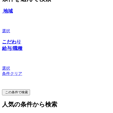
地域
選択
こだわり
給与/職種
選択
条件クリア
この条件で検索
人気の条件から検索