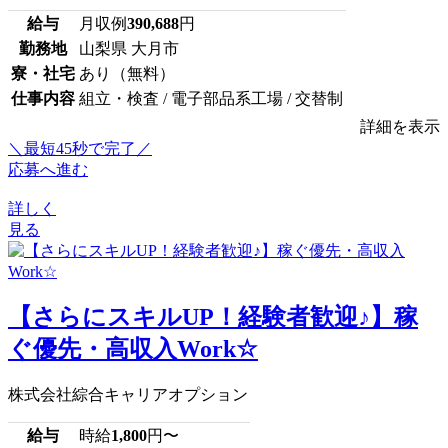
給与
月収例
390,688
円
勤務地
山梨県 大月市
寮・社宅
あり（無料）
仕事内容
組立・検査 / 電子部品系工場 / 交替制
詳細を表示
＼最短45秒で完了／
応募へ進む
詳しく
見る
【さらにスキルUP！経験者歓迎♪】稼
ぐ優先・高収入Work☆
株式会社綜合キャリアオプション
給与
時給
1,800
円〜