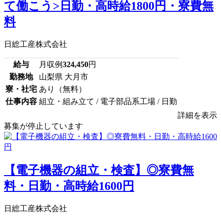
て働こう>日勤・高時給1800円・寮費無
料
日総工産株式会社
給与
月収例
324,450
円
勤務地
山梨県 大月市
寮・社宅
あり（無料）
仕事内容
組立・組み立て / 電子部品系工場 / 日勤
詳細を表示
募集が停止しています
【電子機器の組立・検査】◎寮費無
料・日勤・高時給1600円
日総工産株式会社