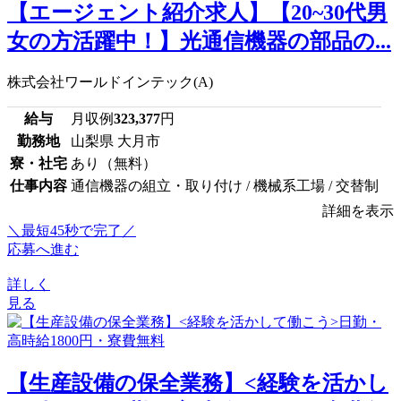
【エージェント紹介求人】【20~30代男
女の方活躍中！】光通信機器の部品の...
株式会社ワールドインテック(A)
給与
月収例
323,377
円
勤務地
山梨県 大月市
寮・社宅
あり（無料）
仕事内容
通信機器の組立・取り付け / 機械系工場 / 交替制
詳細を表示
＼最短45秒で完了／
応募へ進む
詳しく
見る
【生産設備の保全業務】<経験を活かし