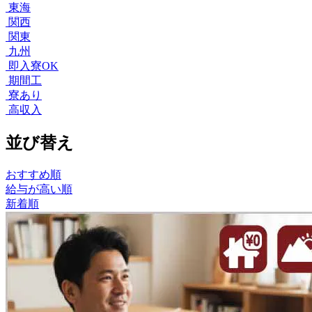
東海
関西
関東
九州
即入寮OK
期間工
寮あり
高収入
並び替え
おすすめ順
給与が高い順
新着順