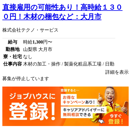
直接雇用の可能性あり！高時給１３０
０円！木材の梱包など：大月市
株式会社テクノ・サービス
給与
時給
1,300
円〜
勤務地
山梨県 大月市
寮・社宅
なし
仕事内容
木材の加工・操作 / 製薬化粧品系工場 / 日勤
詳細を表示
募集が停止しています