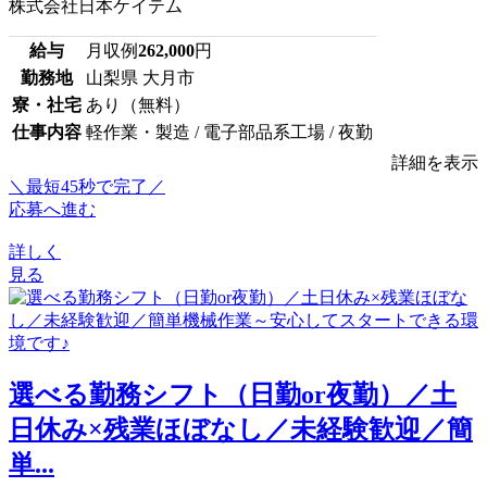
株式会社日本ケイテム
給与
月収例
262,000
円
勤務地
山梨県 大月市
寮・社宅
あり（無料）
仕事内容
軽作業・製造 / 電子部品系工場 / 夜勤
詳細を表示
＼最短45秒で完了／
応募へ進む
詳しく
見る
選べる勤務シフト（日勤or夜勤）／土
日休み×残業ほぼなし／未経験歓迎／簡
単...