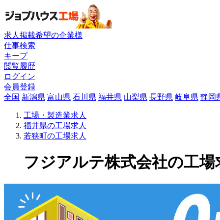
求人掲載希望の企業様
仕事検索
キープ
閲覧履歴
ログイン
会員登録
全国
新潟県
富山県
石川県
福井県
山梨県
長野県
岐阜県
静岡
工場・製造業求人
福井県の工場求人
若狭町の工場求人
フジアルテ株式会社の工場求人(