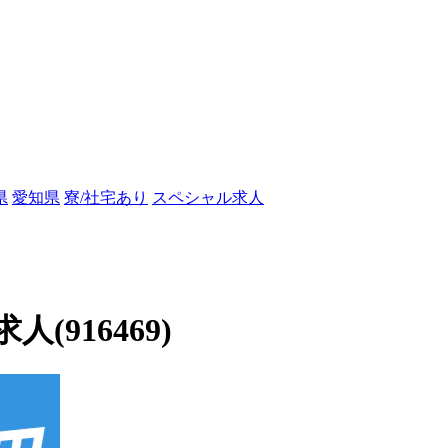
県
愛知県
寮/社宅あり
スペシャル求人
916469)