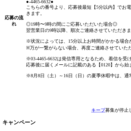
●-4465-6632●
こちらの番号より、応募後最短【5分以内】でお
きます。
応募の流
れ
◎19時〜9時の間にご応募いただいた場合◎
翌営業日の9時以降、順次ご連絡させていただき
※状況によっては、15分以上お時間がかかる場合
※万が一繋がらない場合、再度ご連絡させていた
※03-4465-6632は発信専用となるため、着信
応募後に届くメールに記載のある【0120】から
※8月8日（土）～16日（日）の夏季休暇中は、
キープ
募集が停止
キャンペーン