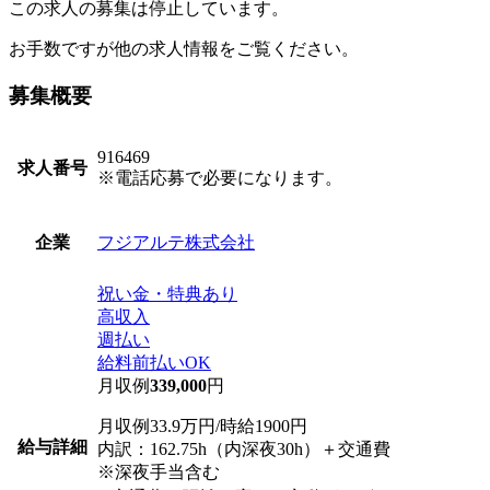
この求人の募集は停止しています。
お手数ですが他の求人情報をご覧ください。
募集概要
916469
求人番号
※電話応募で必要になります。
フジアルテ株式会社
企業
祝い金・特典あり
高収入
週払い
給料前払いOK
月収例
339,000
円
月収例33.9万円/時給1900円
給与詳細
内訳：162.75h（内深夜30h）＋交通費
※深夜手当含む