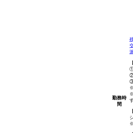
①
②
③
勤務時
間