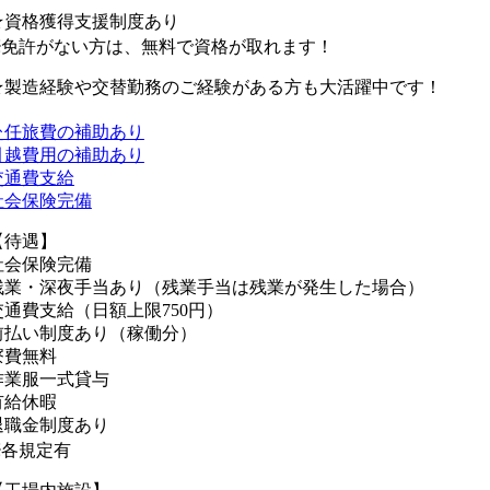
★資格獲得支援制度あり
※免許がない方は、無料で資格が取れます！
★製造経験や交替勤務のご経験がある方も大活躍中です！
赴任旅費の補助あり
引越費用の補助あり
交通費支給
社会保険完備
【待遇】
社会保険完備
残業・深夜手当あり（残業手当は残業が発生した場合）
交通費支給（日額上限750円）
前払い制度あり（稼働分）
寮費無料
作業服一式貸与
有給休暇
退職金制度あり
※各規定有