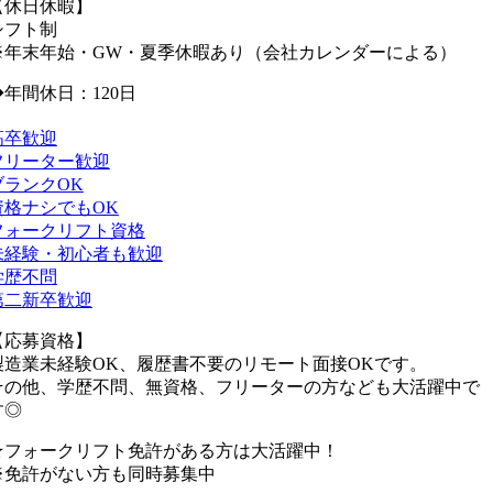
【休日休暇】
シフト制
※年末年始・GW・夏季休暇あり（会社カレンダーによる）
◆年間休日：120日
高卒歓迎
フリーター歓迎
ブランクOK
資格ナシでもOK
フォークリフト資格
未経験・初心者も歓迎
学歴不問
第二新卒歓迎
【応募資格】
製造業未経験OK、履歴書不要のリモート面接OKです。
その他、学歴不問、無資格、フリーターの方なども大活躍中で
す◎
★フォークリフト免許がある方は大活躍中！
※免許がない方も同時募集中