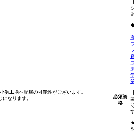
、小浜工場へ配属の可能性がございます。
必須資
じになります。
格