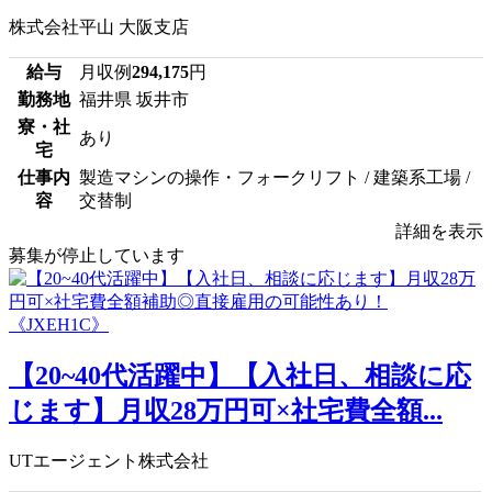
株式会社平山 大阪支店
給与
月収例
294,175
円
勤務地
福井県 坂井市
寮・社
あり
宅
仕事内
製造マシンの操作・フォークリフト / 建築系工場 /
容
交替制
詳細を表示
募集が停止しています
【20~40代活躍中】【入社日、相談に応
じます】月収28万円可×社宅費全額...
UTエージェント株式会社