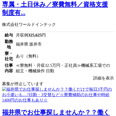
専属・土日休み／寮費無料／資格支援
制度有...
株式会社ワールドインテック
給与
月収例
325,625
円
勤務
福井県 坂井市
地
寮・
あり（無料）
社宅
仕事
≪寮無料・月収32.5万円・正社員≫機械系工場での
内容
組立・機械操作 日勤
詳細を表示
募集が停止しています
福井県でお仕事探しませんか？？働く