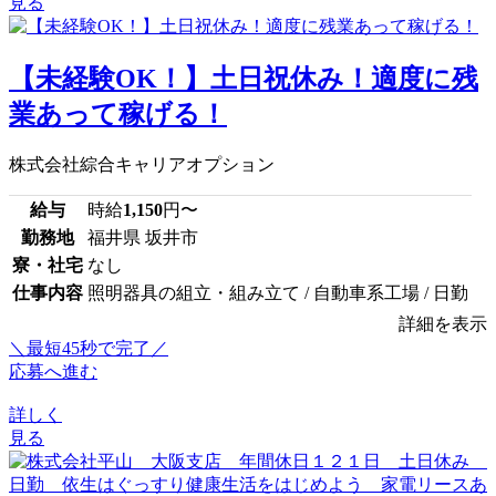
見る
【未経験OK！】土日祝休み！適度に残
業あって稼げる！
株式会社綜合キャリアオプション
給与
時給
1,150
円〜
勤務地
福井県 坂井市
寮・社宅
なし
仕事内容
照明器具の組立・組み立て / 自動車系工場 / 日勤
詳細を表示
＼最短45秒で完了／
応募へ進む
詳しく
見る