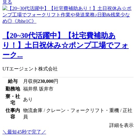
見る
【20~30代活躍中】【社宅費補助あ
り！】土日祝休み☆ポンプ工場でフォ
ーク...
UTエージェント株式会社
給与
月収例
230,000
円
勤務地
福井県 坂井市
寮・社
あり
宅
仕事内
物流倉庫 / クレーン・フォークリフト・重機 / 正社
容
員
詳細を表示
＼最短45秒で完了／