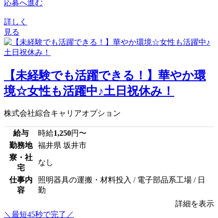
応募へ進む
詳しく
見る
【未経験でも活躍できる！】華やか環
境☆女性も活躍中♪土日祝休み！
株式会社綜合キャリアオプション
給与
時給
1,250
円〜
勤務地
福井県 坂井市
寮・社
なし
宅
仕事内
照明器具の運搬・材料投入 / 電子部品系工場 / 日
容
勤
詳細を表示
＼最短45秒で完了／