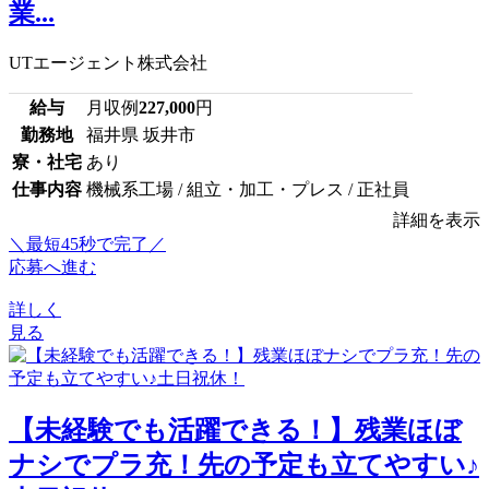
業...
UTエージェント株式会社
給与
月収例
227,000
円
勤務地
福井県 坂井市
寮・社宅
あり
仕事内容
機械系工場 / 組立・加工・プレス / 正社員
詳細を表示
＼最短45秒で完了／
応募へ進む
詳しく
見る
【未経験でも活躍できる！】残業ほぼ
ナシでプラ充！先の予定も立てやすい♪