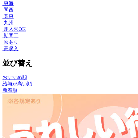
東海
関西
関東
九州
即入寮OK
期間工
寮あり
高収入
並び替え
おすすめ順
給与が高い順
新着順