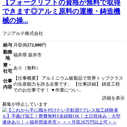
【フォークリフトの資格が無料で取得
できます◎アルミ原料の運搬・鋳造機
械の操...
フジアルテ株式会社
給与
月収例
272,000
円
勤務
福井県 坂井市
地
寮・
あり（無料）
社宅
【仕事概要】 アルミニウム板製品で世界トップクラス
仕事
の生産能力を誇る企業です。 【仕事詳細】 鋳造工程
内容
でのお仕事です！ ▼作業につい...
詳細を表示
募集が停止しています