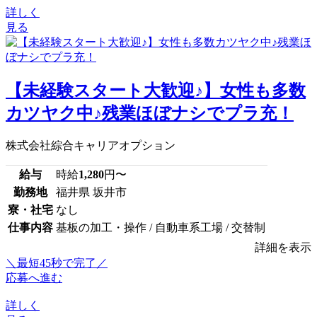
詳しく
見る
【未経験スタート大歓迎♪】女性も多数
カツヤク中♪残業ほぼナシでプラ充！
株式会社綜合キャリアオプション
給与
時給
1,280
円〜
勤務地
福井県 坂井市
寮・社宅
なし
仕事内容
基板の加工・操作 / 自動車系工場 / 交替制
詳細を表示
＼最短45秒で完了／
応募へ進む
詳しく