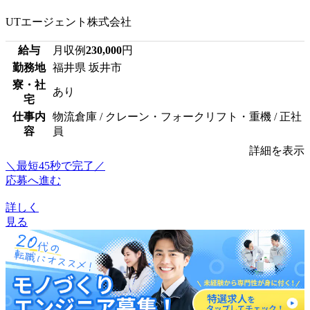
UTエージェント株式会社
給与
月収例
230,000
円
勤務地
福井県 坂井市
寮・社
あり
宅
仕事内
物流倉庫 / クレーン・フォークリフト・重機 / 正社
容
員
詳細を表示
＼最短45秒で完了／
応募へ進む
詳しく
見る