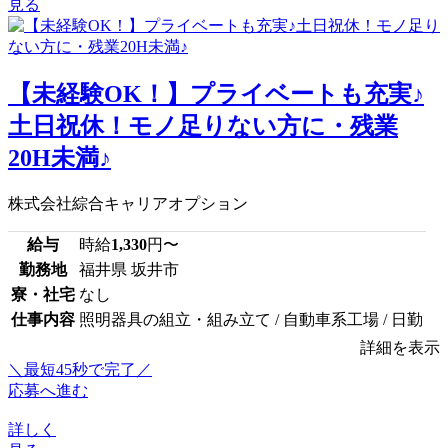
見る
【未経験OK！】プライベートも充実♪
土日祝休！モノ足りない方に・残業
20H未満♪
株式会社綜合キャリアオプション
給与
時給
1,330
円〜
勤務地
福井県 坂井市
寮・社宅
なし
仕事内容
照明器具の組立・組み立て / 自動車系工場 / 日勤
詳細を表示
＼最短45秒で完了／
応募へ進む
詳しく