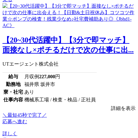
【20~30代活躍中】【3分で即マッチ】
面接なし×ポチるだけで次の仕事に出...
UTエージェント株式会社
給与
月収例
227,000
円
勤務地
福井県 坂井市
寮・社宅
あり
仕事内容
機械系工場 / 検査・検品 / 正社員
詳細を表示
＼最短45秒で完了／
応募へ進む
詳しく