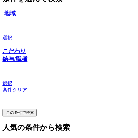
地域
選択
こだわり
給与/職種
選択
条件クリア
この条件で検索
人気の条件から検索