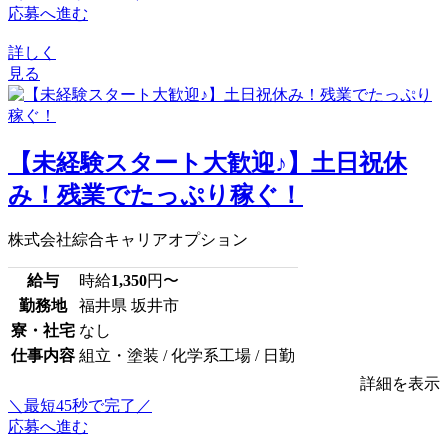
応募へ進む
詳しく
見る
【未経験スタート大歓迎♪】土日祝休
み！残業でたっぷり稼ぐ！
株式会社綜合キャリアオプション
給与
時給
1,350
円〜
勤務地
福井県 坂井市
寮・社宅
なし
仕事内容
組立・塗装 / 化学系工場 / 日勤
詳細を表示
＼最短45秒で完了／
応募へ進む