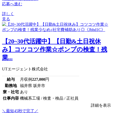
応募へ進む
詳しく
見る
【20~30代活躍中】【日勤&土日祝休
み】コツコツ作業☆ポンプの検査！残
業...
UTエージェント株式会社
給与
月収例
227,000
円
勤務地
福井県 坂井市
寮・社宅
あり
仕事内容
機械系工場 / 検査・検品 / 正社員
詳細を表示
＼最短45秒で完了／