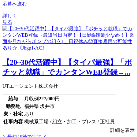
応募へ進む
詳しく
見る
【20~30代活躍中】【タイパ最強】「ポ
チッと就職」でカンタンWEB登録→...
UTエージェント株式会社
給与
月収例
227,000
円
勤務地
福井県 坂井市
寮・社宅
あり
仕事内容
機械系工場 / 組立・加工・プレス / 正社員
詳細を表示
＼最短45秒で完了／