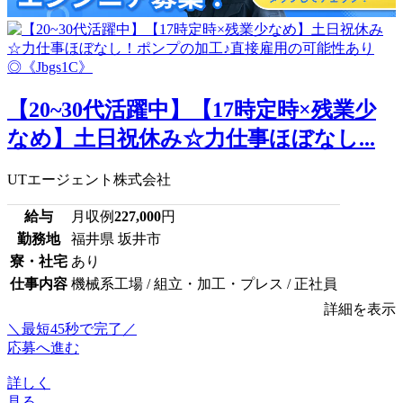
【20~30代活躍中】【17時定時×残業少
なめ】土日祝休み☆力仕事ほぼなし...
UTエージェント株式会社
給与
月収例
227,000
円
勤務地
福井県 坂井市
寮・社宅
あり
仕事内容
機械系工場 / 組立・加工・プレス / 正社員
詳細を表示
＼最短45秒で完了／
応募へ進む
詳しく
見る