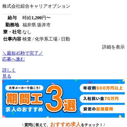
株式会社綜合キャリアオプション
給与
時給
1,200
円〜
勤務地
福井県 坂井市
寮・社宅
なし
仕事内容
検査 / 化学系工場 / 日勤
詳細を表示
＼最短45秒で完了／
応募へ進む
詳しく
見る
おすすめ求人
\ 質問に答えて、
をチェック！ /