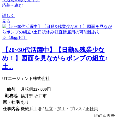
応募へ進む
詳しく
見る
【20~30代活躍中】【日勤&残業少な
め！】図面を見ながらポンプの組立♪
土...
UTエージェント株式会社
給与
月収例
227,000
円
勤務地
福井県 坂井市
寮・社宅
あり
仕事内容
機械系工場 / 組立・加工・プレス / 正社員
詳細を表示