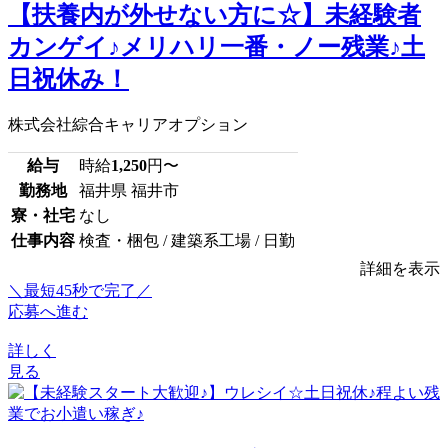
【扶養内が外せない方に☆】未経験者
カンゲイ♪メリハリ一番・ノー残業♪土
日祝休み！
株式会社綜合キャリアオプション
給与
時給
1,250
円〜
勤務地
福井県 福井市
寮・社宅
なし
仕事内容
検査・梱包 / 建築系工場 / 日勤
詳細を表示
＼最短45秒で完了／
応募へ進む
詳しく
見る