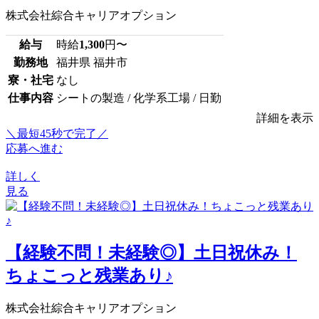
株式会社綜合キャリアオプション
給与
時給
1,300
円〜
勤務地
福井県 福井市
寮・社宅
なし
仕事内容
シートの製造 / 化学系工場 / 日勤
詳細を表示
＼最短45秒で完了／
応募へ進む
詳しく
見る
【経験不問！未経験◎】土日祝休み！
ちょこっと残業あり♪
株式会社綜合キャリアオプション