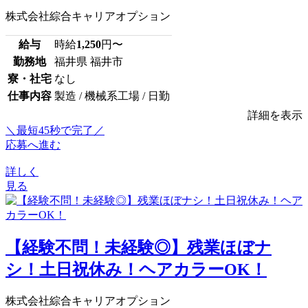
株式会社綜合キャリアオプション
給与
時給
1,250
円〜
勤務地
福井県 福井市
寮・社宅
なし
仕事内容
製造 / 機械系工場 / 日勤
詳細を表示
＼最短45秒で完了／
応募へ進む
詳しく
見る
【経験不問！未経験◎】残業ほぼナ
シ！土日祝休み！ヘアカラーOK！
株式会社綜合キャリアオプション