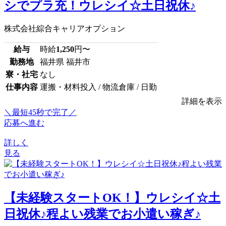
シでプラ充！ウレシイ☆土日祝休♪
株式会社綜合キャリアオプション
給与
時給
1,250
円〜
勤務地
福井県 福井市
寮・社宅
なし
仕事内容
運搬・材料投入 / 物流倉庫 / 日勤
詳細を表示
＼最短45秒で完了／
応募へ進む
詳しく
見る
【未経験スタートOK！】ウレシイ☆土
日祝休♪程よい残業でお小遣い稼ぎ♪