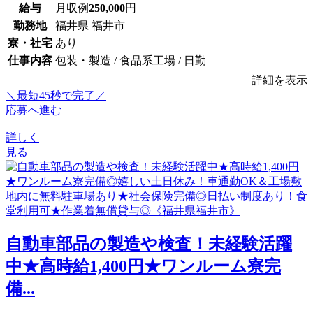
給与
月収例
250,000
円
勤務地
福井県 福井市
寮・社宅
あり
仕事内容
包装・製造 / 食品系工場 / 日勤
詳細を表示
＼最短45秒で完了／
応募へ進む
詳しく
見る
自動車部品の製造や検査！未経験活躍
中★高時給1,400円★ワンルーム寮完
備...