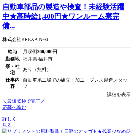
自動車部品の製造や検査！未経験活躍
中★高時給1,400円★ワンルーム寮完
備...
株式会社BREXA Next
給与
月収例
260,000
円
勤務地
福井県 福井市
寮・社
あり（無料）
宅
仕事内
自動車系工場での組立・加工・プレス製造スタッ
容
フ
詳細を表示
＼最短45秒で完了／
応募へ進む
詳しく
見る