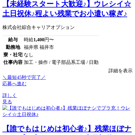
【未経験スタート大歓迎♪】ウレシイ☆
土日祝休♪程よい残業でお小遣い稼ぎ♪
株式会社綜合キャリアオプション
給与
時給
1,400
円〜
勤務地
福井県 福井市
寮・社宅
なし
仕事内容
加工・操作 / 電子部品系工場 / 日勤
詳細を表示
＼最短45秒で完了／
応募へ進む
詳しく
見る
【誰でもはじめは初心者♪】残業ほぼナ