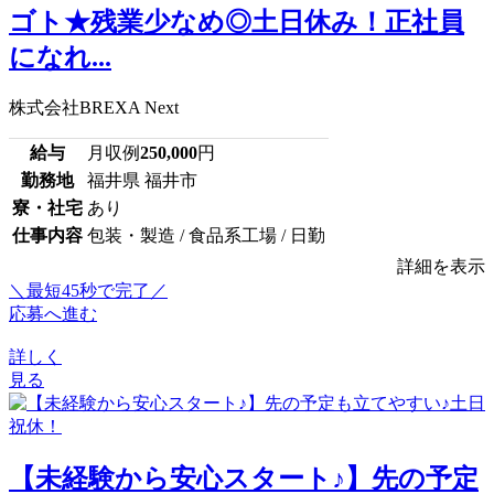
ゴト★残業少なめ◎土日休み！正社員
になれ...
株式会社BREXA Next
給与
月収例
250,000
円
勤務地
福井県 福井市
寮・社宅
あり
仕事内容
包装・製造 / 食品系工場 / 日勤
詳細を表示
＼最短45秒で完了／
応募へ進む
詳しく
見る
【未経験から安心スタート♪】先の予定