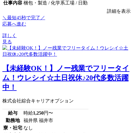
仕事内容
梱包・製造 / 化学系工場 / 日勤
詳細を表示
＼最短45秒で完了／
応募へ進む
詳しく
見る
【未経験OK！】ノー残業でフリータイ
ム！ウレシイ☆土日祝休♪20代多数活躍
中！
株式会社綜合キャリアオプション
給与
時給
1,250
円〜
勤務地
福井県 福井市
寮・社宅
なし