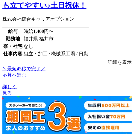
も立てやすい♪土日祝休！
株式会社綜合キャリアオプション
給与
時給
1,400
円〜
勤務地
福井県 福井市
寮・社宅
なし
仕事内容
組立・加工 / 機械系工場 / 日勤
詳細を表示
＼最短45秒で完了／
応募へ進む
詳しく
見る