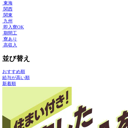
東海
関西
関東
九州
即入寮OK
期間工
寮あり
高収入
並び替え
おすすめ順
給与が高い順
新着順