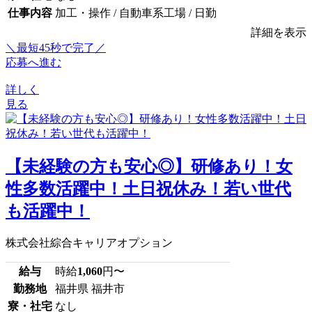
仕事内容
加工・操作 / 自動車系工場 / 日勤
詳細を表示
＼最短45秒で完了／
応募へ進む
詳しく
見る
【未経験の方も安心◎】研修あり！女
性多数活躍中！土日祝休み！若い世代
も活躍中！
株式会社綜合キャリアオプション
給与
時給
1,060
円〜
勤務地
福井県 福井市
寮・社宅
なし