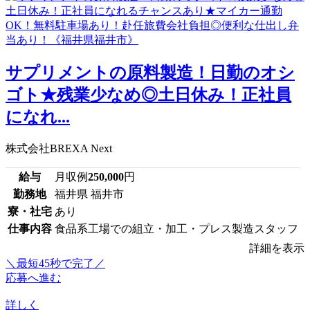
サプリメントの原料製造！日勤のオシ
ゴト★残業少なめ◎土日休み！正社員
になれ...
株式会社BREXA Next
給与
月収例
250,000
円
勤務地
福井県 福井市
寮・社宅
あり
仕事内容
食品系工場での組立・加工・プレス製造スタッフ
詳細を表示
＼最短45秒で完了／
応募へ進む
詳しく