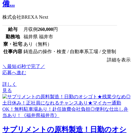
備...
株式会社BREXA Next
給与
月収例
260,000
円
勤務地
福井県 福井市
寮・社宅
あり（無料）
仕事内容
鋳造品の操作・検査 / 自動車系工場 / 交替制
詳細を表示
＼最短45秒で完了／
応募へ進む
詳しく
見る
サプリメントの原料製造！日勤のオシ