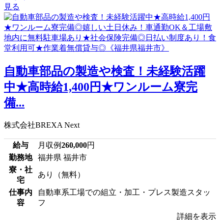
見る
自動車部品の製造や検査！未経験活躍
中★高時給1,400円★ワンルーム寮完
備...
株式会社BREXA Next
給与
月収例
260,000
円
勤務地
福井県 福井市
寮・社
あり（無料）
宅
仕事内
自動車系工場での組立・加工・プレス製造スタッ
容
フ
詳細を表示