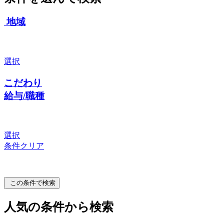
地域
選択
こだわり
給与/職種
選択
条件クリア
この条件で検索
人気の条件から検索