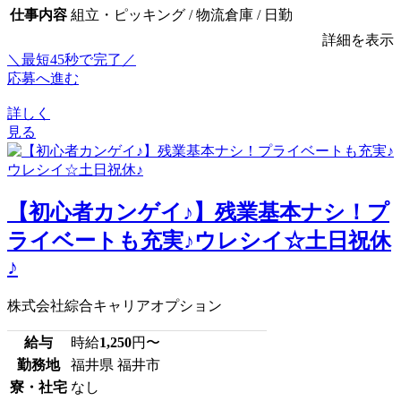
仕事内容
組立・ピッキング / 物流倉庫 / 日勤
詳細を表示
＼最短45秒で完了／
応募へ進む
詳しく
見る
【初心者カンゲイ♪】残業基本ナシ！プ
ライベートも充実♪ウレシイ☆土日祝休
♪
株式会社綜合キャリアオプション
給与
時給
1,250
円〜
勤務地
福井県 福井市
寮・社宅
なし