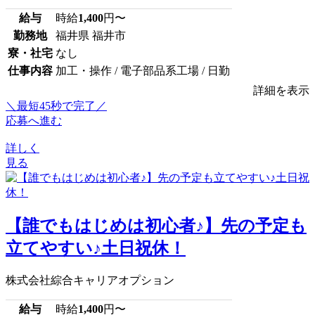
給与
時給
1,400
円〜
勤務地
福井県 福井市
寮・社宅
なし
仕事内容
加工・操作 / 電子部品系工場 / 日勤
詳細を表示
＼最短45秒で完了／
応募へ進む
詳しく
見る
【誰でもはじめは初心者♪】先の予定も
立てやすい♪土日祝休！
株式会社綜合キャリアオプション
給与
時給
1,400
円〜