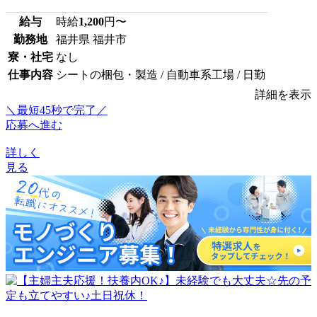
給与
時給
1,200
円〜
勤務地
福井県 福井市
寮・社宅
なし
仕事内容
シートの梱包・製造 / 自動車系工場 / 日勤
詳細を表示
＼最短45秒で完了／
応募へ進む
詳しく
見る