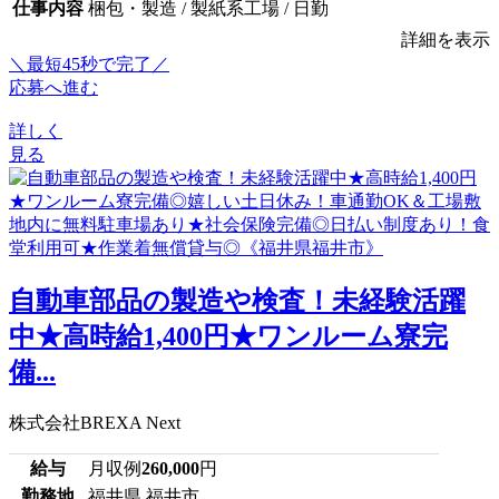
仕事内容
梱包・製造 / 製紙系工場 / 日勤
詳細を表示
＼最短45秒で完了／
応募へ進む
詳しく
見る
自動車部品の製造や検査！未経験活躍
中★高時給1,400円★ワンルーム寮完
備...
株式会社BREXA Next
給与
月収例
260,000
円
勤務地
福井県 福井市