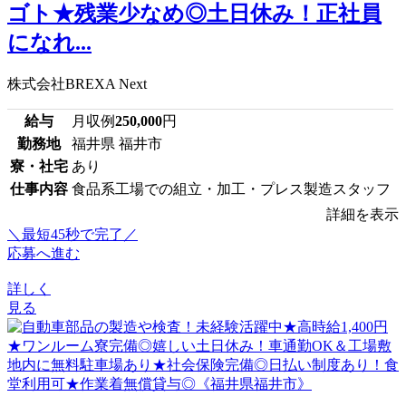
ゴト★残業少なめ◎土日休み！正社員
になれ...
株式会社BREXA Next
給与
月収例
250,000
円
勤務地
福井県 福井市
寮・社宅
あり
仕事内容
食品系工場での組立・加工・プレス製造スタッフ
詳細を表示
＼最短45秒で完了／
応募へ進む
詳しく
見る