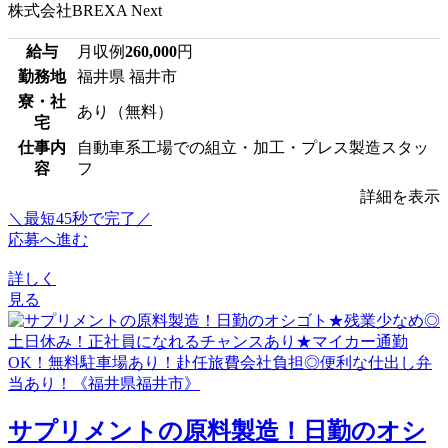
株式会社BREXA Next
給与
月収例
260,000
円
勤務地
福井県 福井市
寮・社
あり（無料）
宅
仕事内
自動車系工場での組立・加工・プレス製造スタッ
容
フ
詳細を表示
＼最短45秒で完了／
応募へ進む
詳しく
見る
サプリメントの原料製造！日勤のオシ