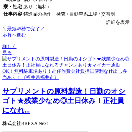
寮・社宅
あり（無料）
仕事内容
鋳造品の操作・検査 / 自動車系工場 / 交替制
詳細を表示
＼最短45秒で完了／
応募へ進む
詳しく
見る
サプリメントの原料製造！日勤のオシ
ゴト★残業少なめ◎土日休み！正社員
になれ...
株式会社BREXA Next