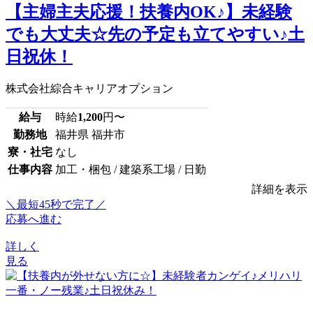
【主婦主夫応援！扶養内OK♪】未経験
でも大丈夫☆先の予定も立てやすい♪土
日祝休！
株式会社綜合キャリアオプション
給与
時給
1,200
円〜
勤務地
福井県 福井市
寮・社宅
なし
仕事内容
加工・梱包 / 建築系工場 / 日勤
詳細を表示
＼最短45秒で完了／
応募へ進む
詳しく
見る