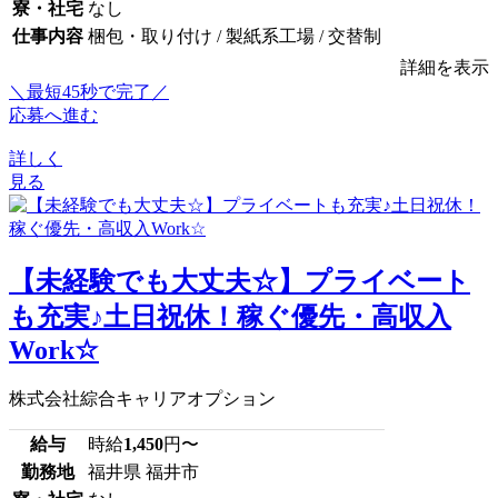
寮・社宅
なし
仕事内容
梱包・取り付け / 製紙系工場 / 交替制
詳細を表示
＼最短45秒で完了／
応募へ進む
詳しく
見る
【未経験でも大丈夫☆】プライベート
も充実♪土日祝休！稼ぐ優先・高収入
Work☆
株式会社綜合キャリアオプション
給与
時給
1,450
円〜
勤務地
福井県 福井市