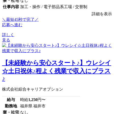
寮・社宅
なし
仕事内容
加工・操作 / 電子部品系工場 / 交替制
詳細を表示
＼最短45秒で完了／
応募へ進む
詳しく
見る
【未経験から安心スタート♪】ウレシイ
☆土日祝休♪程よく残業で収入にプラス
♪
株式会社綜合キャリアオプション
給与
時給
1,250
円〜
勤務地
福井県 福井市
寮・社宅
なし