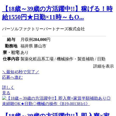
【18歳～39歳の方活躍中!!】稼げる！時
給1550円★日勤×11時～もO...
パーソルファクトリーパートナーズ株式会社
給与
月収例
284,000
円
勤務地
福井県 勝山市
寮・社宅
あり
仕事内容
製薬化粧品系工場 / 機械操作・製造補助 / 日勤
詳細を表示
＼最短45秒で完了／
応募へ進む
詳しく
見る
【18歳～39歳の方活躍中!!】即入寮×家