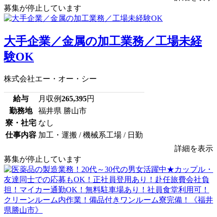
募集が停止しています
大手企業／金属の加工業務／工場未経
験OK
株式会社エー・オー・シー
給与
月収例
265,395
円
勤務地
福井県 勝山市
寮・社宅
なし
仕事内容
加工・運搬 / 機械系工場 / 日勤
詳細を表示
募集が停止しています