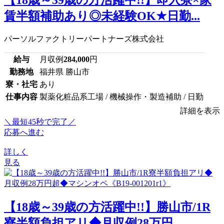
賃半額補助あり◎未経験OK★日勤...
パーソルファクトリーパートナーズ株式会社
給与
月収例
284,000
円
勤務地
福井県 勝山市
寮・社宅
あり
仕事内容
製薬化粧品系工場 / 機械操作・製造補助 / 日勤
詳細を表示
＼最短45秒で完了／
応募へ進む
詳しく
見る
【18歳～39歳の方活躍中!!】勝山市/1R
寮半額負担アリ◆月収例28万円...