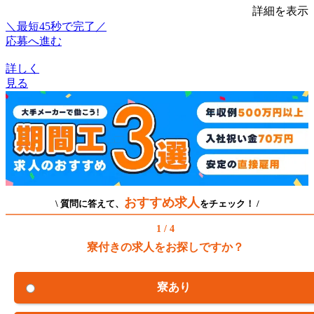
詳細を表示
＼最短45秒で完了／
応募へ進む
詳しく
見る
おすすめ求人
\ 質問に答えて、
をチェック！ /
1 / 4
寮付きの求人をお探しですか？
寮あり