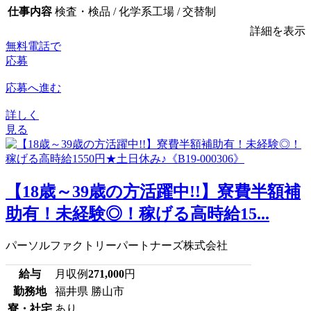
仕事内容
検査・検品 / 化学系工場 / 交替制
詳細を表示
無料電話で
応募
応募へ進む
詳しく
見る
【18歳～39歳の方活躍中!!】寮費半額補
助有！未経験◎！稼げる高時給15...
パーソルファクトリーパートナーズ株式会社
給与
月収例
271,000
円
勤務地
福井県 勝山市
寮・社宅
あり