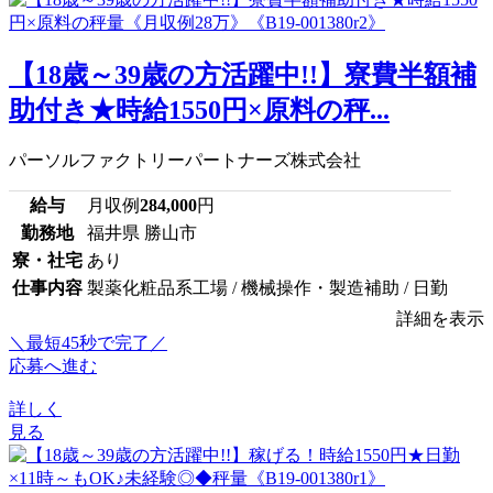
【18歳～39歳の方活躍中!!】寮費半額補
助付き★時給1550円×原料の秤...
パーソルファクトリーパートナーズ株式会社
給与
月収例
284,000
円
勤務地
福井県 勝山市
寮・社宅
あり
仕事内容
製薬化粧品系工場 / 機械操作・製造補助 / 日勤
詳細を表示
＼最短45秒で完了／
応募へ進む
詳しく
見る