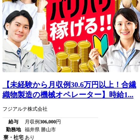
【未経験から月収例30.6万円以上！合繊
織物製造の機械オペレーター】時給1...
フジアルテ株式会社
給与
月収例
306,000
円
勤務地
福井県 勝山市
寮・社宅
あり