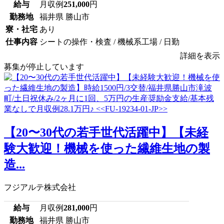
給与
月収例
251,000
円
勤務地
福井県 勝山市
寮・社宅
あり
仕事内容
シートの操作・検査 / 機械系工場 / 日勤
詳細を表示
募集が停止しています
【20〜30代の若手世代活躍中】【未経
験大歓迎！機械を使った繊維生地の製
造...
フジアルテ株式会社
給与
月収例
281,000
円
勤務地
福井県 勝山市