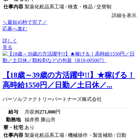
仕事内容
製薬化粧品系工場 / 検査・検品 / 交替制
詳細を表示
＼最短45秒で完了／
応募へ進む
詳しく
見る
【18歳～39歳の方活躍中!!】★稼げる！
高時給1550円／日勤／土日休／...
パーソルファクトリーパートナーズ株式会社
給与
月収例
271,000
円
勤務地
福井県 勝山市
寮・社宅
あり
仕事内容
製薬化粧品系工場 / 機械操作・製造補助 / 日勤