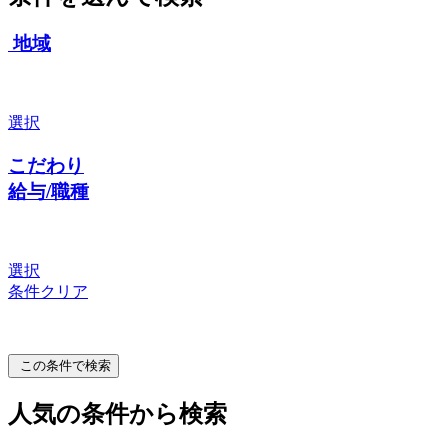
地域
選択
こだわり
給与/職種
選択
条件クリア
この条件で検索
人気の条件から検索