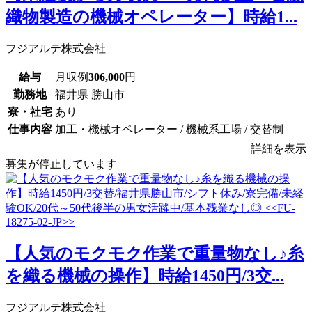
織物製造の機械オペレーター】時給1...
フジアルテ株式会社
給与
月収例
306,000
円
勤務地
福井県 勝山市
寮・社宅
あり
仕事内容
加工・機械オペレーター / 機械系工場 / 交替制
詳細を表示
募集が停止しています
【人気のモクモク作業で重量物なし♪糸
を織る機械の操作】時給1450円/3交...
フジアルテ株式会社