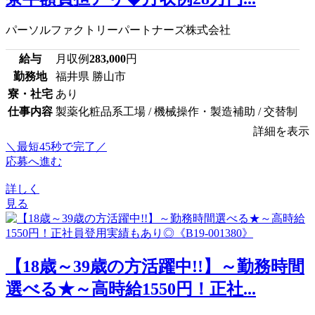
パーソルファクトリーパートナーズ株式会社
給与
月収例
283,000
円
勤務地
福井県 勝山市
寮・社宅
あり
仕事内容
製薬化粧品系工場 / 機械操作・製造補助 / 交替制
詳細を表示
＼最短45秒で完了／
応募へ進む
詳しく
見る
【18歳～39歳の方活躍中!!】～勤務時間
選べる★～高時給1550円！正社...