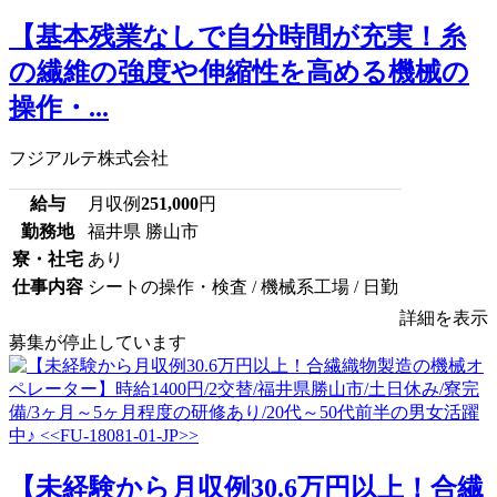
【基本残業なしで自分時間が充実！糸
の繊維の強度や伸縮性を高める機械の
操作・...
フジアルテ株式会社
給与
月収例
251,000
円
勤務地
福井県 勝山市
寮・社宅
あり
仕事内容
シートの操作・検査 / 機械系工場 / 日勤
詳細を表示
募集が停止しています
【未経験から月収例30.6万円以上！合繊