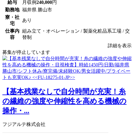
給与
月収例
240,000
円
勤務地
福井県 勝山市
寮・社
あり
宅
仕事内
組み立て・オペレーション / 製薬化粧品系工場 / 交
容
替制
詳細を表示
募集が停止しています
【基本残業なしで自分時間が充実！糸
の繊維の強度や伸縮性を高める機械の
操作・...
フジアルテ株式会社