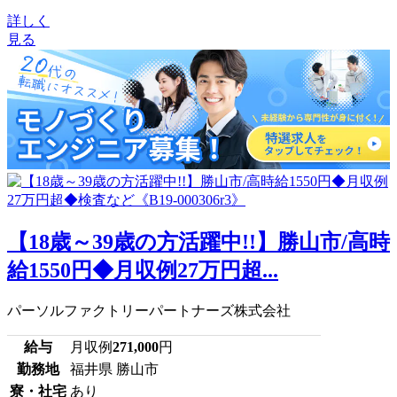
詳しく
見る
【18歳～39歳の方活躍中!!】勝山市/高時
給1550円◆月収例27万円超...
パーソルファクトリーパートナーズ株式会社
給与
月収例
271,000
円
勤務地
福井県 勝山市
寮・社宅
あり