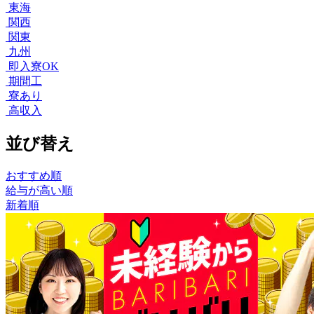
東海
関西
関東
九州
即入寮OK
期間工
寮あり
高収入
並び替え
おすすめ順
給与が高い順
新着順