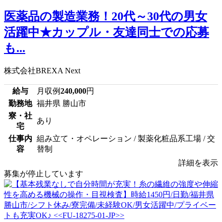
医薬品の製造業務！20代～30代の男女
活躍中★カップル・友達同士での応募
も...
株式会社BREXA Next
給与
月収例
240,000
円
勤務地
福井県 勝山市
寮・社
あり
宅
仕事内
組み立て・オペレーション / 製薬化粧品系工場 / 交
容
替制
詳細を表示
募集が停止しています