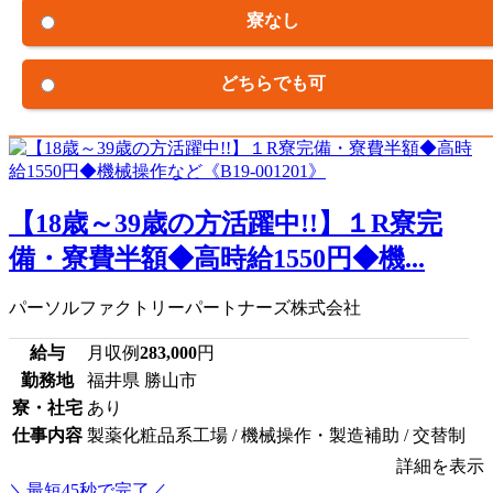
寮なし
どちらでも可
【18歳～39歳の方活躍中!!】１R寮完
備・寮費半額◆高時給1550円◆機...
パーソルファクトリーパートナーズ株式会社
給与
月収例
283,000
円
勤務地
福井県 勝山市
寮・社宅
あり
仕事内容
製薬化粧品系工場 / 機械操作・製造補助 / 交替制
詳細を表示
＼最短45秒で完了／