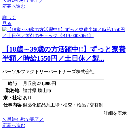
＼最短45秒で完了／
応募へ進む
詳しく
見る
【18歳～39歳の方活躍中!!】ずっと寮費
半額／時給1550円／土日休／製...
パーソルファクトリーパートナーズ株式会社
給与
月収例
271,000
円
勤務地
福井県 勝山市
寮・社宅
あり
仕事内容
製薬化粧品系工場 / 検査・検品 / 交替制
詳細を表示
＼最短45秒で完了／
応募へ進む