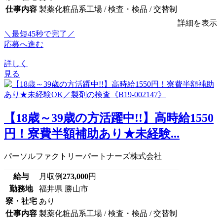
仕事内容
製薬化粧品系工場 / 検査・検品 / 交替制
詳細を表示
＼最短45秒で完了／
応募へ進む
詳しく
見る
【18歳～39歳の方活躍中!!】高時給1550
円！寮費半額補助あり★未経験...
パーソルファクトリーパートナーズ株式会社
給与
月収例
273,000
円
勤務地
福井県 勝山市
寮・社宅
あり
仕事内容
製薬化粧品系工場 / 検査・検品 / 交替制