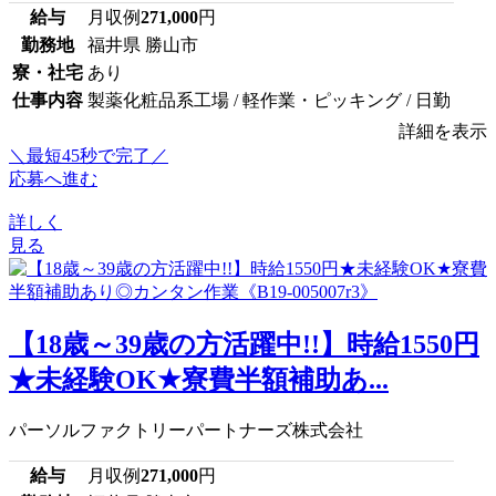
給与
月収例
271,000
円
勤務地
福井県 勝山市
寮・社宅
あり
仕事内容
製薬化粧品系工場 / 軽作業・ピッキング / 日勤
詳細を表示
＼最短45秒で完了／
応募へ進む
詳しく
見る
【18歳～39歳の方活躍中!!】時給1550円
★未経験OK★寮費半額補助あ...
パーソルファクトリーパートナーズ株式会社
給与
月収例
271,000
円