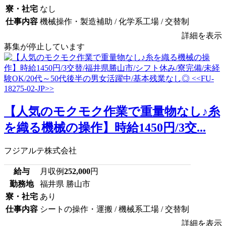
寮・社宅
なし
仕事内容
機械操作・製造補助 / 化学系工場 / 交替制
詳細を表示
募集が停止しています
【人気のモクモク作業で重量物なし♪糸
を織る機械の操作】時給1450円/3交...
フジアルテ株式会社
給与
月収例
252,000
円
勤務地
福井県 勝山市
寮・社宅
あり
仕事内容
シートの操作・運搬 / 機械系工場 / 交替制
詳細を表示