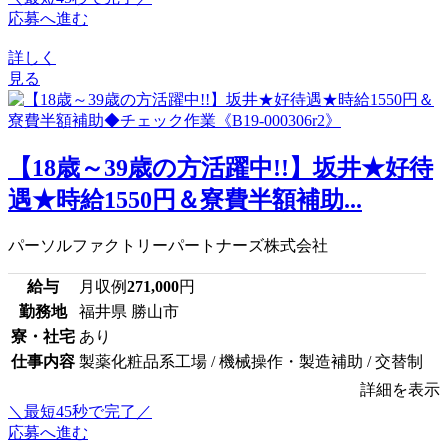
応募へ進む
詳しく
見る
【18歳～39歳の方活躍中!!】坂井★好待
遇★時給1550円＆寮費半額補助...
パーソルファクトリーパートナーズ株式会社
給与
月収例
271,000
円
勤務地
福井県 勝山市
寮・社宅
あり
仕事内容
製薬化粧品系工場 / 機械操作・製造補助 / 交替制
詳細を表示
＼最短45秒で完了／
応募へ進む