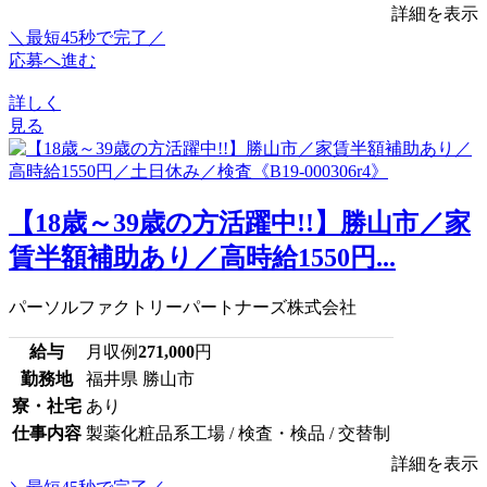
詳細を表示
＼最短45秒で完了／
応募へ進む
詳しく
見る
【18歳～39歳の方活躍中!!】勝山市／家
賃半額補助あり／高時給1550円...
パーソルファクトリーパートナーズ株式会社
給与
月収例
271,000
円
勤務地
福井県 勝山市
寮・社宅
あり
仕事内容
製薬化粧品系工場 / 検査・検品 / 交替制
詳細を表示