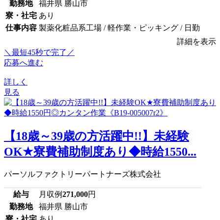
勤務地
福井県 勝山市
寮・社宅
あり
仕事内容
製薬化粧品系工場 / 軽作業・ピッキング / 日勤
詳細を表示
＼最短45秒で完了／
応募へ進む
詳しく
見る
【18歳～39歳の方活躍中!!】未経験
OK★寮費補助制度あり◆時給1550...
パーソルファクトリーパートナーズ株式会社
給与
月収例
271,000
円
勤務地
福井県 勝山市
寮・社宅
あり