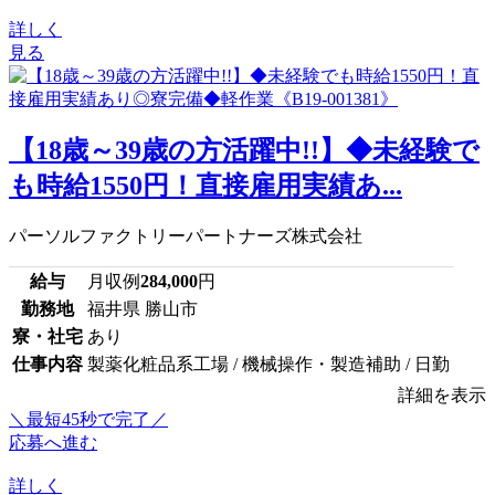
詳しく
見る
【18歳～39歳の方活躍中!!】◆未経験で
も時給1550円！直接雇用実績あ...
パーソルファクトリーパートナーズ株式会社
給与
月収例
284,000
円
勤務地
福井県 勝山市
寮・社宅
あり
仕事内容
製薬化粧品系工場 / 機械操作・製造補助 / 日勤
詳細を表示
＼最短45秒で完了／
応募へ進む
詳しく