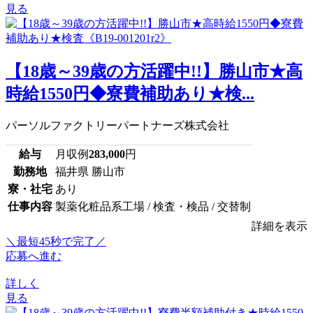
見る
【18歳～39歳の方活躍中!!】勝山市★高
時給1550円◆寮費補助あり★検...
パーソルファクトリーパートナーズ株式会社
給与
月収例
283,000
円
勤務地
福井県 勝山市
寮・社宅
あり
仕事内容
製薬化粧品系工場 / 検査・検品 / 交替制
詳細を表示
＼最短45秒で完了／
応募へ進む
詳しく
見る