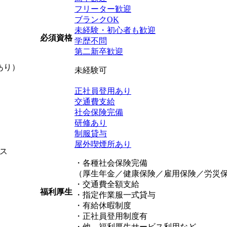
フリーター歓迎
ブランクOK
未経験・初心者も歓迎
必須資格
学歴不問
第二新卒歓迎
あり）
未経験可
正社員登用あり
交通費支給
社会保険完備
研修あり
制服貸与
屋外喫煙所あり
ス
・各種社会保険完備
（厚生年金／健康保険／雇用保険／労災
・交通費全額支給
福利厚生
・指定作業服一式貸与
・有給休暇制度
・正社員登用制度有
・他、福利厚生サービス利用など