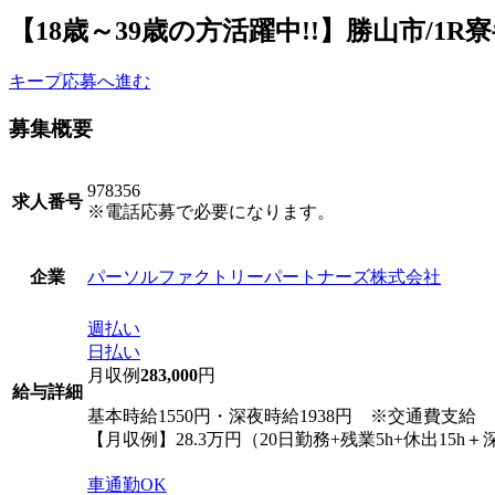
【18歳～39歳の方活躍中!!】勝山市/1R
キープ
応募へ進む
募集概要
978356
求人番号
※電話応募で必要になります。
パーソルファクトリーパートナーズ株式会社
企業
週払い
日払い
月収例
283,000
円
給与詳細
基本時給1550円・深夜時給1938円 ※交通費支給
【月収例】28.3万円（20日勤務+残業5h+休出15h＋深
車通勤OK