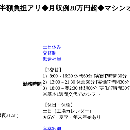
寮半額負担アリ◆月収例28万円超◆マシンオペ《B
土日休み
交替制
派遣社員
【3交替】
1）8:00～16:30 休憩60分 [実働]7時間30分
2）13:00～21:30 休憩60分 [実働]7時間30分
勤務時間
3）18:00～翌2:30 休憩60分 [実働]7時間30
※基本1週間交代でのシフト
【休日・休暇】
土日（工場カレンダー）
夜31.5h）
★GW・夏季・年末年始あり
高卒歓迎