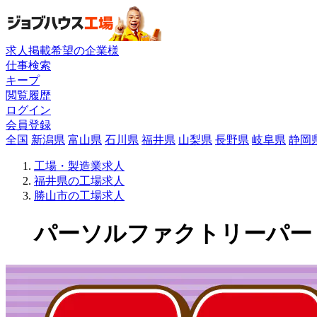
求人掲載希望の企業様
仕事検索
キープ
閲覧履歴
ログイン
会員登録
全国
新潟県
富山県
石川県
福井県
山梨県
長野県
岐阜県
静岡
工場・製造業求人
福井県の工場求人
勝山市の工場求人
パーソルファクトリーパートナ