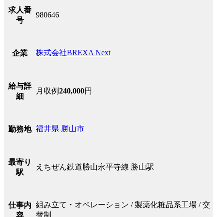
求人番
980646
号
株式会社BREXA Next
企業
給与詳
月収例
240,000
円
細
福井県
勝山市
勤務地
最寄り
えちぜん鉄道勝山永平寺線 勝山駅
駅
組み立て・オペレーション / 製薬化粧品系工場 / 交
仕事内
替制
容