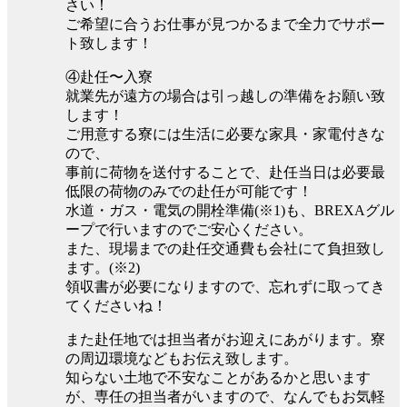
さい！
ご希望に合うお仕事が見つかるまで全力でサポー
ト致します！
④赴任〜入寮
就業先が遠方の場合は引っ越しの準備をお願い致
します！
ご用意する寮には生活に必要な家具・家電付きな
ので、
事前に荷物を送付することで、赴任当日は必要最
低限の荷物のみでの赴任が可能です！
水道・ガス・電気の開栓準備(※1)も、BREXAグル
ープで行いますのでご安心ください。
また、現場までの赴任交通費も会社にて負担致し
ます。(※2)
領収書が必要になりますので、忘れずに取ってき
てくださいね！
また赴任地では担当者がお迎えにあがります。寮
の周辺環境などもお伝え致します。
知らない土地で不安なことがあるかと思います
が、専任の担当者がいますので、なんでもお気軽