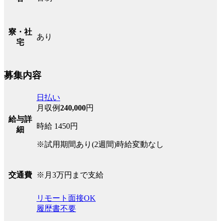
寮・社
あり
宅
募集内容
日払い
月収例
240,000
円
給与詳
時給 1450円
細
※試用期間あり(2週間)時給変動なし
※月3万円まで支給
交通費
リモート面接OK
履歴書不要