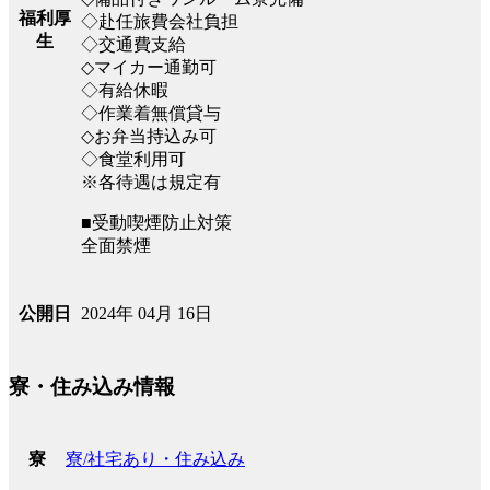
福利厚
◇赴任旅費会社負担
生
◇交通費支給
◇マイカー通勤可
◇有給休暇
◇作業着無償貸与
◇お弁当持込み可
◇食堂利用可
※各待遇は規定有
■受動喫煙防止対策
全面禁煙
2024年 04月 16日
公開日
寮・住み込み情報
寮/社宅あり・住み込み
寮