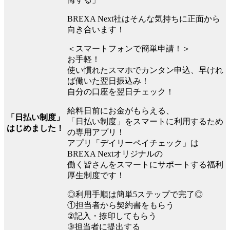
BREXA Next社はそんな気持ちに正面から
向き合います！
＜スマートフォンで簡単申請！＞
お手軽！
使い慣れたスマホでカンタン申込、早けれ
ば働いた翌日振込み！
自分の口座を翌日チェック！
給料日前にお金がもらえる、
「日払い制度」
「日払い制度」をスマートに利用するため
はじめました！
の専用アプリ！
アプリ「デイリーペイチェック」は
BREXA Nextオリジナルの
働く皆さんをスマートにサポートする福利
厚生制度です！
◎利用手順は簡単5ステップで完了◎
①担当者から契約書をもらう
②記入・捺印してもらう
③担当者に提出する