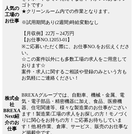
ゴトです♪
人気の
★クリーンルーム内での作業となります。
工場の
お仕事
※試用期間あり(2週間)時給変動なし
【月収例】22万～24万円
【お仕事NO.12053-01】
※ご応募いただく際に、お仕事NO.をお伝えくださ
い。
☆この案件以外にも多数工場の求人をご用意して
おります☆
案件・求人に関するご相談や登録のみという方も
お気軽にご連絡ください！
BREXAグループでは、自動車、機械・金属、電
株式会
気・電子部品・精密機器に加え、食品、医療機
社
器、住宅関連等、様々な製造業のお仕事がござい
BREXA
ます！製造業/工場の求人をお探しの方！モノづく
Next紹
りに関心をお持ちの方！ご応募お待ちしていま
介のお
す！他.軽作業、倉庫、サービス、販売のお仕事な
仕事
ど掲載中です。