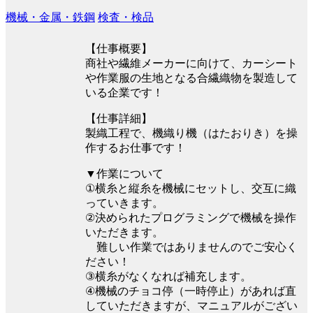
機械・金属・鉄鋼
検査・検品
【仕事概要】
商社や繊維メーカーに向けて、カーシート
や作業服の生地となる合繊織物を製造して
いる企業です！
【仕事詳細】
製織工程で、機織り機（はたおりき）を操
作するお仕事です！
▼作業について
①横糸と縦糸を機械にセットし、交互に織
っていきます。
②決められたプログラミングで機械を操作
いただきます。
難しい作業ではありませんのでご安心く
ださい！
③横糸がなくなれば補充します。
④機械のチョコ停（一時停止）があれば直
していただきますが、マニュアルがござい