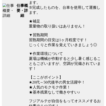
ます。
仕事概
⑤完成したものを、台車を使用して運搬し
要・詳
ます。
細
★補足
重量物の取り扱いはありません！
▼習熟期間
習熟期間の目安は1ヶ月程度です！
じっくりと作業を覚えていきましょう◎
▼作業環境について
夏場は機械が作動すると少し暑く感じるこ
ともございますが、空調が完備されていま
す！
【ここがポイント】
★20代～50代後半の男女活躍中！
★人気のモクモク作業！
★基本残業なしで働きやすい♪
フジアルテが自信をもってオススメするお
仕事の１つです！