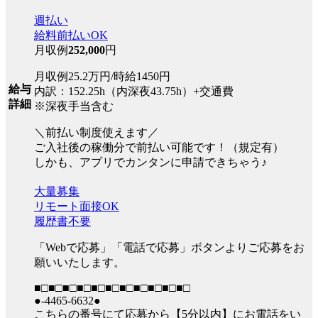
週払い
給料前払いOK
月収例
252,000
円
月収例25.2万円/時給1450円
給与
内訳：152.25h（内深夜43.75h）+交通費
詳細
※深夜手当含む
＼前払い制度使えます／
ご入社後の稼働分で前払い可能です！（規定有）
しかも、アプリでカンタンに申請できちゃう♪
大量募集
リモート面接OK
履歴書不要
「Webで応募」「電話で応募」ボタンよりご応募をお
願いいたします。
■□■□■□■□■□■□■□■□■□■□■□
●-4465-6632●
こちらの番号にて応募から【5分以内】にお電話をい