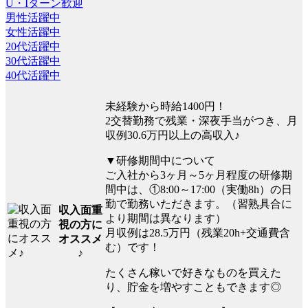
U・Iターン歓迎
男性活躍中
女性活躍中
20代活躍中
30代活躍中
40代活躍中
未経験から時給1400円！
2交替勤務で残業・深夜手当がつき、月
収例30.6万円以上の高収入♪
▼研修期間中について
ご入社から3ヶ月～5ヶ月程度の研修期
間中は、①8:00～17:00（実働8h）の日
勤で勤務いただきます。（習熟具合に
収入面重
より期間は異なります）
視の方に
月収例は28.5万円（残業20h+交通費含
オススメ
む）です！
♪
たくさん稼いで好きなものを買えた
り、貯金を増やすこともできます◎