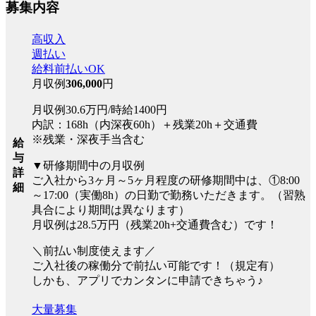
募集内容
高収入
週払い
給料前払いOK
月収例
306,000
円
月収例30.6万円/時給1400円
内訳：168h（内深夜60h）＋残業20h＋交通費
※残業・深夜手当含む
給
与
▼研修期間中の月収例
詳
ご入社から3ヶ月～5ヶ月程度の研修期間中は、①8:00
細
～17:00（実働8h）の日勤で勤務いただきます。（習熟
具合により期間は異なります）
月収例は28.5万円（残業20h+交通費含む）です！
＼前払い制度使えます／
ご入社後の稼働分で前払い可能です！（規定有）
しかも、アプリでカンタンに申請できちゃう♪
大量募集