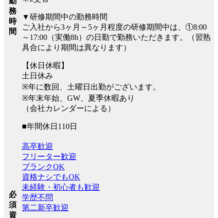
勤
務
▼研修期間中の勤務時間
時
ご入社から3ヶ月～5ヶ月程度の研修期間中は、①8:00
間
～17:00（実働8h）の日勤で勤務いただきます。（習熟
具合により期間は異なります）
【休日休暇】
土日休み
※年に数回、土曜日出勤がございます。
※年末年始、GW、夏季休暇あり
（会社カレンダーによる）
■年間休日110日
高卒歓迎
フリーター歓迎
ブランクOK
資格ナシでもOK
未経験・初心者も歓迎
必
学歴不問
須
第二新卒歓迎
資