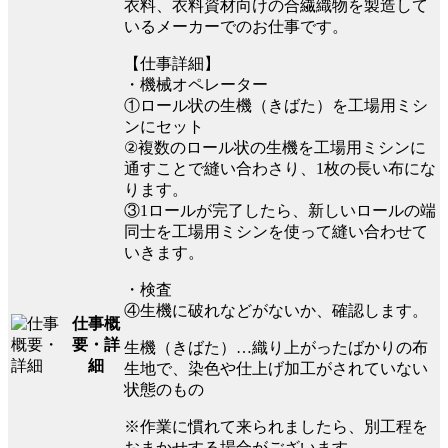
衣料、衣料資材向けの合繊織物を製造して
いるメーカーでのお仕事です。
【仕事詳細】
・機械オペレーター
①ロール状の生機（きばた）を工場用ミシ
ンにセット
②複数のロール状の生機を工場用ミシンに
通すことで縫い合わさり、1枚の長い布にな
ります。
③1ロールが完了したら、新しいロールの端
同士を工場用ミシンを使って縫い合わせて
いきます。
・検査
④生機に破れなどがないか、確認します。
仕事概
要・詳
生機（きばた）…織り上がったばかりの布
細
生地で、染色や仕上げ加工がされていない
状態のもの
※作業に慣れて来られましたら、別工程を
おまかせする場合がございます。