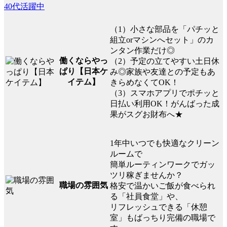
40代活躍中
（1）小さな部品を「パチッと
組立orマシンへセット」のカ
ンタン作業だけ◎
働くならやっ
（2）予定の立てやすい土日休
ぱり【日本ケ
み◎家族や友達との予定もあ
イテム】
きらめなくてOK！
（3）スマホアプリでポチッと
日払い利用OK！がんばった成
果がスグお財布へ★
1年中いつでも快適なクリーン
ルームで
簡単ルーティンワークでガッ
ツリ稼ぎませんか？
職場の雰囲気
格安で温かいご飯が食べられ
る「社員食堂」や、
リフレッシュできる「休憩
室」もばっちり完備の職場で