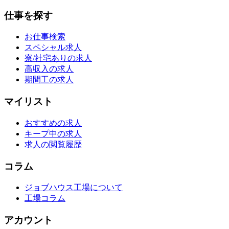
仕事を探す
お仕事検索
スペシャル求人
寮/社宅ありの求人
高収入の求人
期間工の求人
マイリスト
おすすめの求人
キープ中の求人
求人の閲覧履歴
コラム
ジョブハウス工場について
工場コラム
アカウント