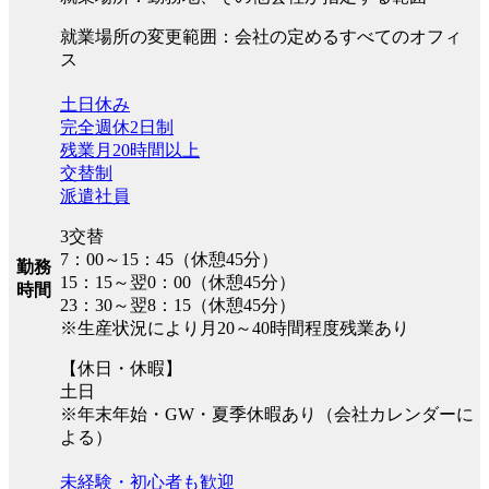
就業場所の変更範囲：会社の定めるすべてのオフィ
ス
土日休み
完全週休2日制
残業月20時間以上
交替制
派遣社員
3交替
7：00～15：45（休憩45分）
勤務
15：15～翌0：00（休憩45分）
時間
23：30～翌8：15（休憩45分）
※生産状況により月20～40時間程度残業あり
【休日・休暇】
土日
※年末年始・GW・夏季休暇あり（会社カレンダーに
よる）
未経験・初心者も歓迎