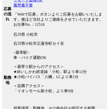
リモート面接OK
履歴書不要
応募
の流
「Webで応募」ボタンよりご応募をお願いいたしま
れ
す。後ほど当社よりご連絡をさせていただきます。
お仕事No.：12518
石川県 小松市
石川県小松市正蓮寺町セイ谷
<最寄駅>
車・バイク通勤OK
＜最寄り駅からのアクセス＞
★IRいしかわ鉄道線「小松」駅より車12分
★小松バイパス「八幡」I.Cより車1分
勤務
地
＜近隣アクセス＞
「イオンモール新小松」より車9分
就業場所：勤務地、その他会社が指定する範囲