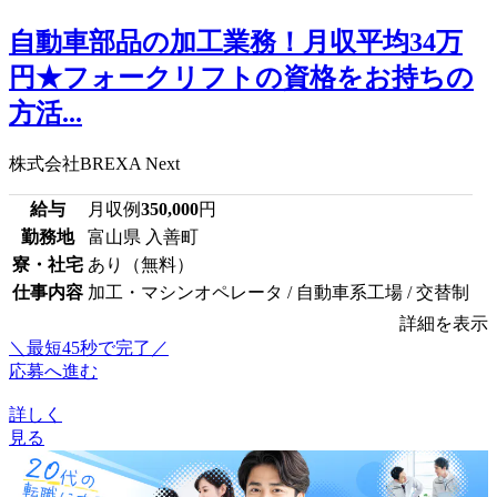
自動車部品の加工業務！月収平均34万
円★フォークリフトの資格をお持ちの
方活...
株式会社BREXA Next
給与
月収例
350,000
円
勤務地
富山県 入善町
寮・社宅
あり（無料）
仕事内容
加工・マシンオペレータ / 自動車系工場 / 交替制
詳細を表示
＼最短45秒で完了／
応募へ進む
詳しく
見る