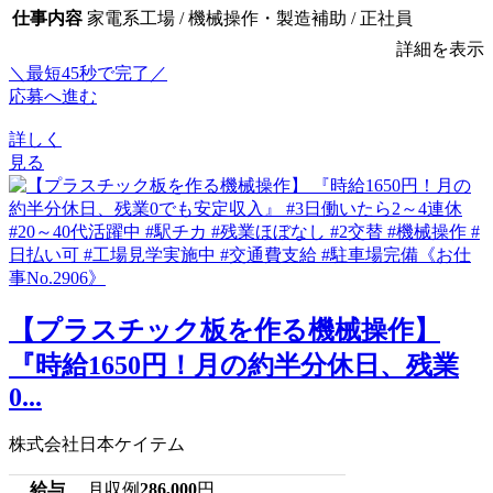
仕事内容
家電系工場 / 機械操作・製造補助 / 正社員
詳細を表示
＼最短45秒で完了／
応募へ進む
詳しく
見る
【プラスチック板を作る機械操作】
『時給1650円！月の約半分休日、残業
0...
株式会社日本ケイテム
給与
月収例
286,000
円