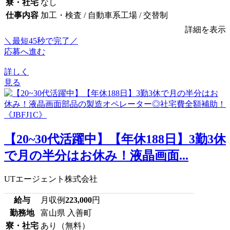
寮・社宅
なし
仕事内容
加工・検査 / 自動車系工場 / 交替制
詳細を表示
＼最短45秒で完了／
応募へ進む
詳しく
見る
【20~30代活躍中】【年休188日】3勤3休
で月の半分はお休み！液晶画面...
UTエージェント株式会社
給与
月収例
223,000
円
勤務地
富山県 入善町
寮・社宅
あり（無料）