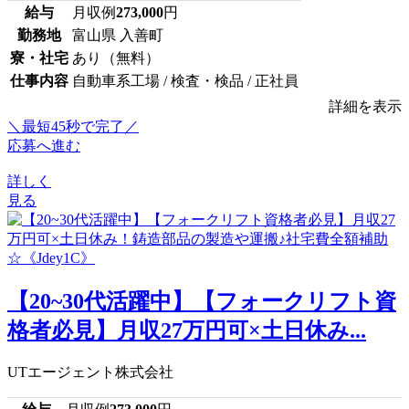
給与
月収例
273,000
円
勤務地
富山県 入善町
寮・社宅
あり（無料）
仕事内容
自動車系工場 / 検査・検品 / 正社員
詳細を表示
＼最短45秒で完了／
応募へ進む
詳しく
見る
【20~30代活躍中】【フォークリフト資
格者必見】月収27万円可×土日休み...
UTエージェント株式会社