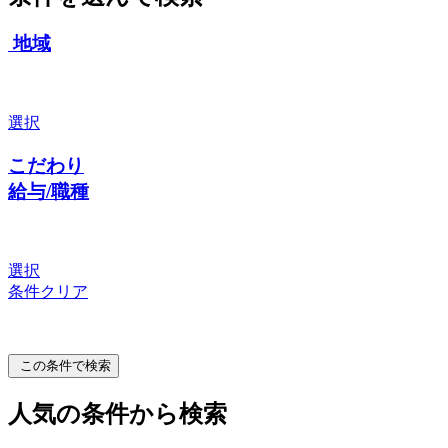
地域
選択
こだわり
給与/職種
選択
条件クリア
この条件で検索
人気の条件から検索