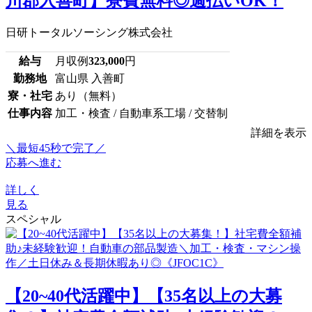
川郡入善町】寮費無料◎週払いOK！
日研トータルソーシング株式会社
給与
月収例
323,000
円
勤務地
富山県 入善町
寮・社宅
あり（無料）
仕事内容
加工・検査 / 自動車系工場 / 交替制
詳細を表示
＼最短45秒で完了／
応募へ進む
詳しく
見る
スペシャル
【20~40代活躍中】【35名以上の大募