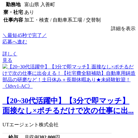
勤務地
富山県 入善町
寮・社宅
あり
仕事内容
加工・検査 / 自動車系工場 / 交替制
詳細を表示
＼最短45秒で完了／
応募へ進む
詳しく
見る
【20~30代活躍中】【3分で即マッチ】
面接なし×ポチるだけで次の仕事に出...
UTエージェント株式会社
給与
月収例
302,000
円