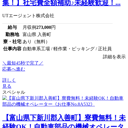
集！】社宅費全額補助♪未経験歓迎！...
UTエージェント株式会社
給与
月収例
273,000
円
勤務地
富山県 入善町
寮・社宅
あり（無料）
仕事内容
自動車系工場 / 軽作業・ピッキング / 正社員
詳細を表示
＼最短45秒で完了／
応募へ進む
詳しく
見る
スペシャル
【富山県下新川郡入善町】寮費無料！未
経験OK！自動車部品の機械オペレータ