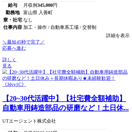
給与
月収例
345,000
円
勤務地
富山県 入善町
寮・社宅
なし
仕事内容
加工・操作 / 自動車系工場 / 交替制
詳細を表示
＼最短45秒で完了／
応募へ進む
詳しく
見る
【20~30代活躍中】【社宅費全額補助】
自動車用鋳造部品の研磨など！土日休...
UTエージェント株式会社