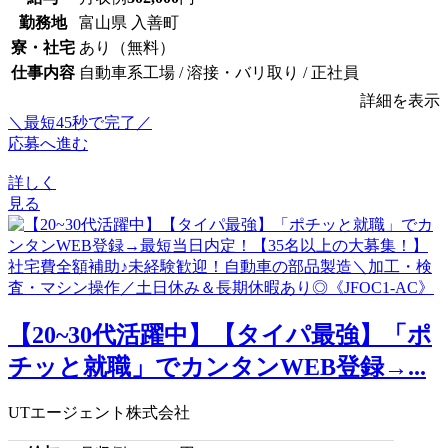
勤務地
富山県 入善町
寮・社宅
あり（無料）
仕事内容
自動車系工場 / 溶接・バリ取り / 正社員
詳細を表示
＼最短45秒で完了／
応募へ進む
詳しく
見る
【20~30代活躍中】【タイパ最強】「ポ
チッと就職」でカンタンWEB登録→...
UTエージェント株式会社