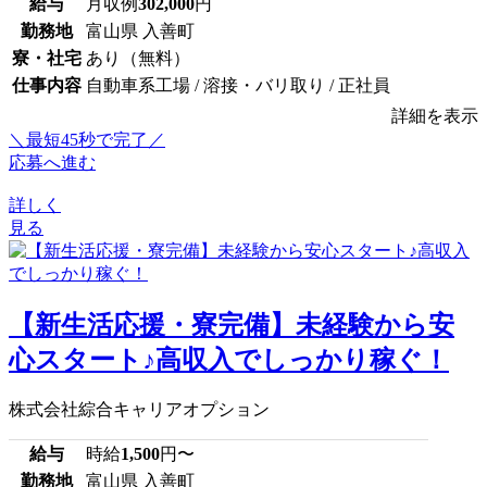
給与
月収例
302,000
円
勤務地
富山県 入善町
寮・社宅
あり（無料）
仕事内容
自動車系工場 / 溶接・バリ取り / 正社員
詳細を表示
＼最短45秒で完了／
応募へ進む
詳しく
見る
【新生活応援・寮完備】未経験から安
心スタート♪高収入でしっかり稼ぐ！
株式会社綜合キャリアオプション
給与
時給
1,500
円〜
勤務地
富山県 入善町