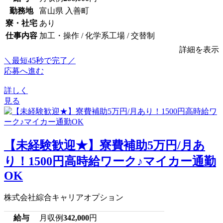
勤務地
富山県 入善町
寮・社宅
あり
仕事内容
加工・操作 / 化学系工場 / 交替制
詳細を表示
＼最短45秒で完了／
応募へ進む
詳しく
見る
【未経験歓迎★】寮費補助5万円/月あ
り！1500円高時給ワーク♪マイカー通勤
OK
株式会社綜合キャリアオプション
給与
月収例
342,000
円