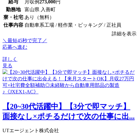
給与
月収例
273,000
円
勤務地
富山県 入善町
寮・社宅
あり（無料）
仕事内容
自動車系工場 / 軽作業・ピッキング / 正社員
詳細を表示
＼最短45秒で完了／
応募へ進む
詳しく
見る
【20~30代活躍中】【3分で即マッチ】
面接なし×ポチるだけで次の仕事に出...
UTエージェント株式会社