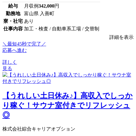
給与
月収例
342,000
円
勤務地
富山県 入善町
寮・社宅
あり
仕事内容
加工・検査 / 自動車系工場 / 交替制
詳細を表示
＼最短45秒で完了／
応募へ進む
詳しく
見る
【うれしい土日休み♪】高収入でしっか
り稼ぐ！サウナ室付きでリフレッシュ
◎
株式会社綜合キャリアオプション