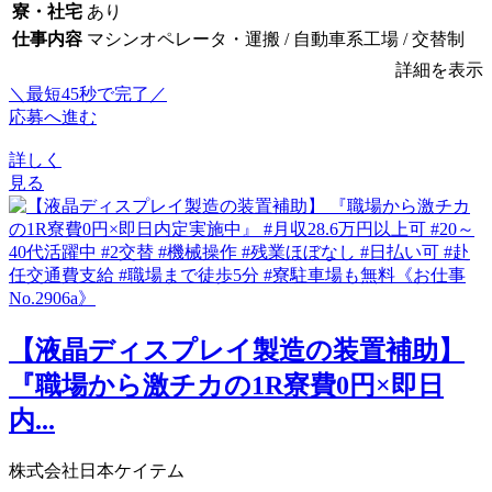
寮・社宅
あり
仕事内容
マシンオペレータ・運搬 / 自動車系工場 / 交替制
詳細を表示
＼最短45秒で完了／
応募へ進む
詳しく
見る
【液晶ディスプレイ製造の装置補助】
『職場から激チカの1R寮費0円×即日
内...
株式会社日本ケイテム