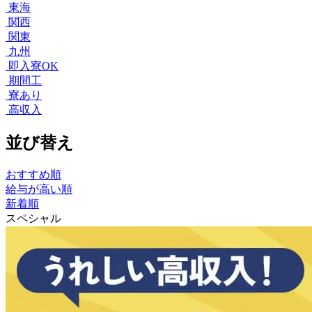
東海
関西
関東
九州
即入寮OK
期間工
寮あり
高収入
並び替え
おすすめ順
給与が高い順
新着順
スペシャル