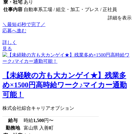
寮・社宅
あり
仕事内容
自動車系工場 / 組立・加工・プレス / 正社員
詳細を表示
＼最短45秒で完了／
応募へ進む
詳しく
見る
【未経験の方も大カンゲイ★】残業多
め×1500円高時給ワーク♪マイカー通勤
可能！
株式会社綜合キャリアオプション
給与
時給
1,500
円〜
勤務地
富山県 入善町