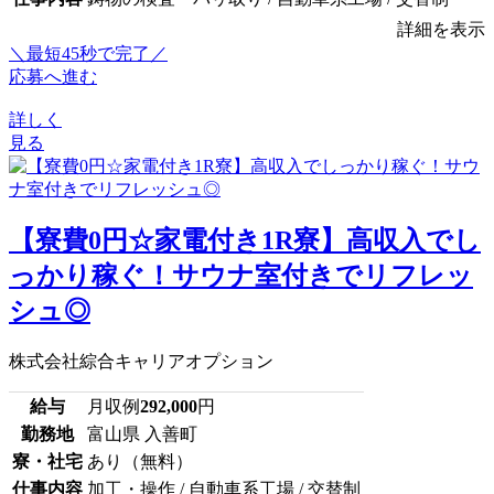
詳細を表示
＼最短45秒で完了／
応募へ進む
詳しく
見る
【寮費0円☆家電付き1R寮】高収入でし
っかり稼ぐ！サウナ室付きでリフレッ
シュ◎
株式会社綜合キャリアオプション
給与
月収例
292,000
円
勤務地
富山県 入善町
寮・社宅
あり（無料）
仕事内容
加工・操作 / 自動車系工場 / 交替制