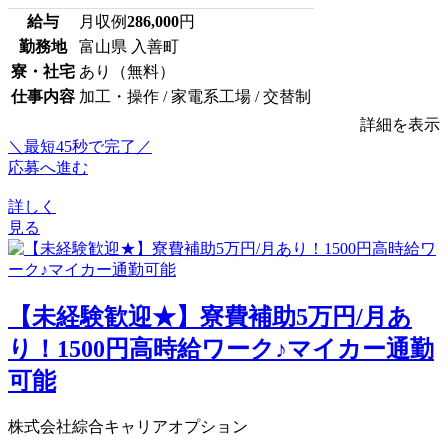
給与
月収例
286,000
円
勤務地
富山県 入善町
寮・社宅
あり（無料）
仕事内容
加工・操作 / 家電系工場 / 交替制
詳細を表示
＼最短45秒で完了／
応募へ進む
詳しく
見る
【未経験歓迎★】寮費補助5万円/月あ
り！1500円高時給ワーク♪マイカー通勤
可能
株式会社綜合キャリアオプション