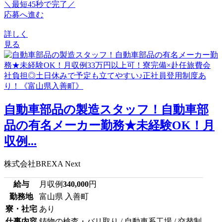
＼最短45秒で完了／
応募へ進む
詳しく
見る
自動車部品の製造スタッフ！自動車部
品の有名メーカー勤務★未経験OK！月
収例...
株式会社BREXA Next
給与
月収例
340,000
円
勤務地
富山県 入善町
寮・社宅
あり
仕事内容
鋳物の検査・バリ取り / 自動車系工場 / 交替制