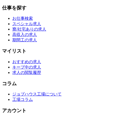
仕事を探す
お仕事検索
スペシャル求人
寮/社宅ありの求人
高収入の求人
期間工の求人
マイリスト
おすすめの求人
キープ中の求人
求人の閲覧履歴
コラム
ジョブハウス工場について
工場コラム
アカウント