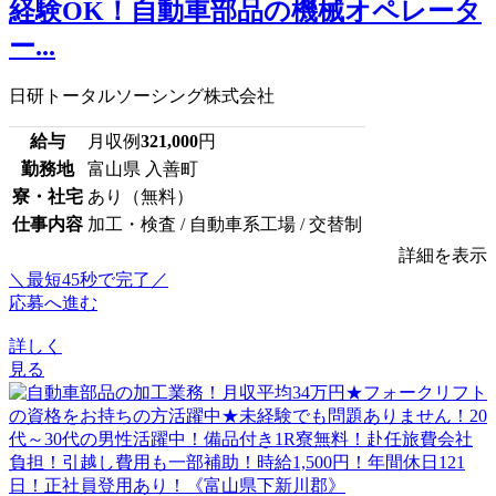
経験OK！自動車部品の機械オペレータ
ー...
日研トータルソーシング株式会社
給与
月収例
321,000
円
勤務地
富山県 入善町
寮・社宅
あり（無料）
仕事内容
加工・検査 / 自動車系工場 / 交替制
詳細を表示
＼最短45秒で完了／
応募へ進む
詳しく
見る