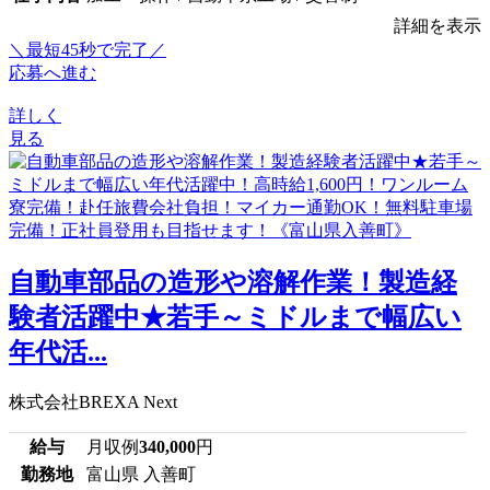
詳細を表示
＼最短45秒で完了／
応募へ進む
詳しく
見る
自動車部品の造形や溶解作業！製造経
験者活躍中★若手～ミドルまで幅広い
年代活...
株式会社BREXA Next
給与
月収例
340,000
円
勤務地
富山県 入善町