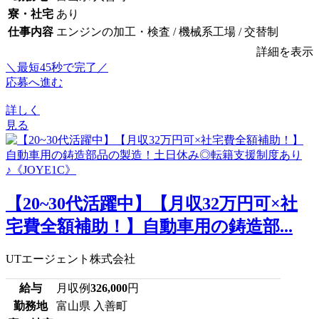
寮・社宅
あり
仕事内容
エンジンの加工・検査 / 機械系工場 / 交替制
詳細を表示
＼最短45秒で完了／
応募へ進む
詳しく
見る
【20~30代活躍中】【月収32万円可×社
宅費全額補助！】自動車用の鋳造部...
UTエージェント株式会社
給与
月収例
326,000
円
勤務地
富山県 入善町