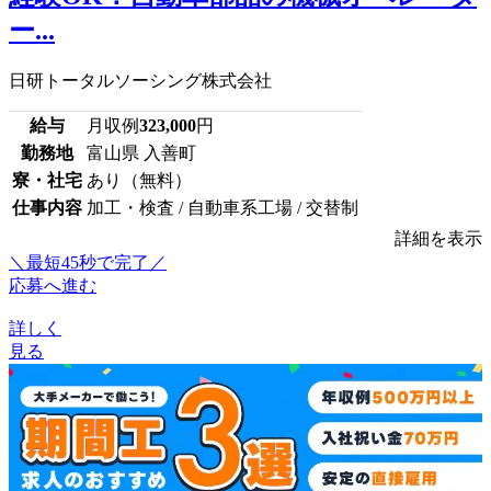
ー...
日研トータルソーシング株式会社
給与
月収例
323,000
円
勤務地
富山県 入善町
寮・社宅
あり（無料）
仕事内容
加工・検査 / 自動車系工場 / 交替制
詳細を表示
＼最短45秒で完了／
応募へ進む
詳しく
見る