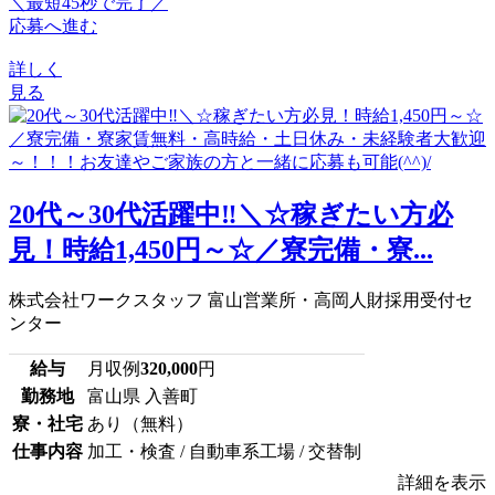
＼最短45秒で完了／
応募へ進む
詳しく
見る
20代～30代活躍中‼＼☆稼ぎたい方必
見！時給1,450円～☆／寮完備・寮...
株式会社ワークスタッフ 富山営業所・高岡人財採用受付セ
ンター
給与
月収例
320,000
円
勤務地
富山県 入善町
寮・社宅
あり（無料）
仕事内容
加工・検査 / 自動車系工場 / 交替制
詳細を表示