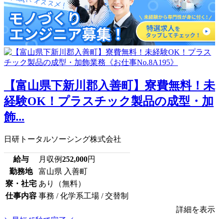
【富山県下新川郡入善町】寮費無料！未
経験OK！プラスチック製品の成型・加
飾...
日研トータルソーシング株式会社
給与
月収例
252,000
円
勤務地
富山県 入善町
寮・社宅
あり（無料）
仕事内容
事務 / 化学系工場 / 交替制
詳細を表示