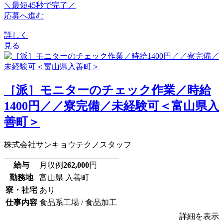
＼最短45秒で完了／
応募へ進む
詳しく
見る
［派］モニターのチェック作業／時給
1400円／／寮完備／未経験可＜富山県入
善町＞
株式会社サンキョウテクノスタッフ
給与
月収例
262,000
円
勤務地
富山県 入善町
寮・社宅
あり
仕事内容
食品系工場 / 食品加工
詳細を表示