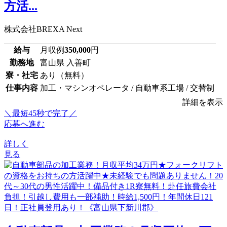
方活...
株式会社BREXA Next
給与
月収例
350,000
円
勤務地
富山県 入善町
寮・社宅
あり（無料）
仕事内容
加工・マシンオペレータ / 自動車系工場 / 交替制
詳細を表示
＼最短45秒で完了／
応募へ進む
詳しく
見る