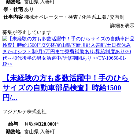
勤務地
富山県 入善町
寮・社宅
あり
仕事内容
機械オペレーター・検査 / 化学系工場 / 交替制
詳細を表示
募集が停止しています
【未経験の方も多数活躍中！手のひら
サイズの自動車部品検査】時給1500
円/...
フジアルテ株式会社
給与
月収例
328,000
円
勤務地
富山県 入善町