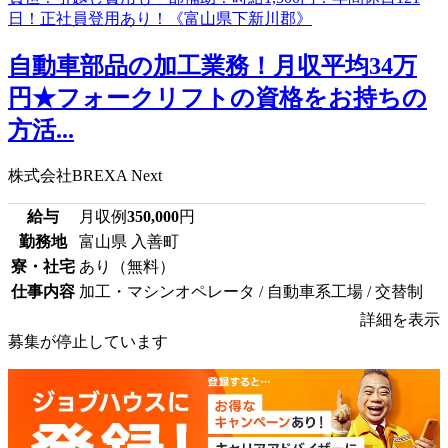
自動車部品の加工業務！月収平均34万
円★フォークリフトの資格をお持ちの
方活...
株式会社BREXA Next
給与
月収例
350,000
円
勤務地
富山県 入善町
寮・社宅
あり（無料）
仕事内容
加工・マシンオペレータ / 自動車系工場 / 交替制
詳細を表示
募集が停止しています