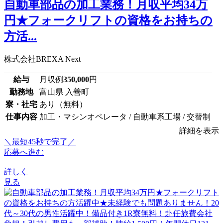
自動車部品の加工業務！月収平均34万
円★フォークリフトの資格をお持ちの
方活...
株式会社BREXA Next
給与
月収例
350,000
円
勤務地
富山県 入善町
寮・社宅
あり（無料）
仕事内容
加工・マシンオペレータ / 自動車系工場 / 交替制
詳細を表示
＼最短45秒で完了／
応募へ進む
詳しく
見る