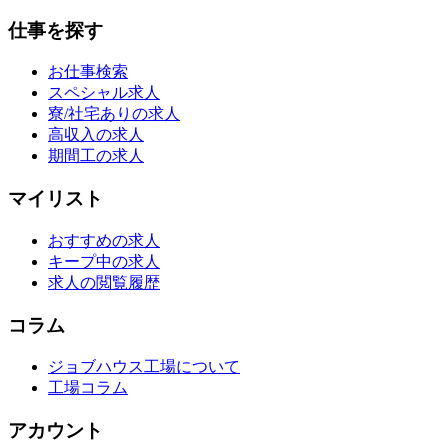
仕事を探す
お仕事検索
スペシャル求人
寮/社宅ありの求人
高収入の求人
期間工の求人
マイリスト
おすすめの求人
キープ中の求人
求人の閲覧履歴
コラム
ジョブハウス工場について
工場コラム
アカウント