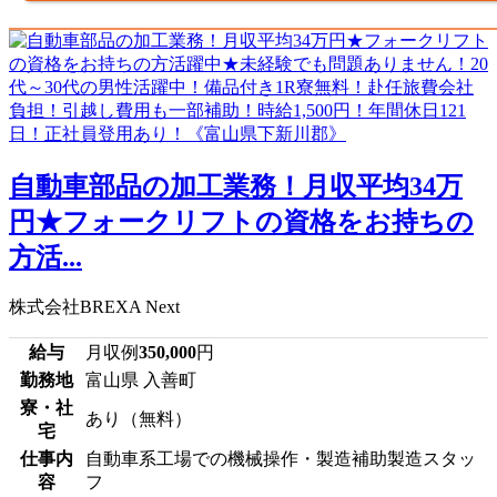
自動車部品の加工業務！月収平均34万
円★フォークリフトの資格をお持ちの
方活...
株式会社BREXA Next
給与
月収例
350,000
円
勤務地
富山県 入善町
寮・社
あり（無料）
宅
仕事内
自動車系工場での機械操作・製造補助製造スタッ
容
フ