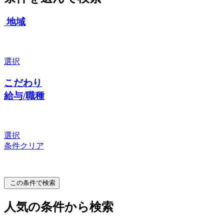
地域
選択
こだわり
給与/職種
選択
条件クリア
この条件で検索
人気の条件から検索