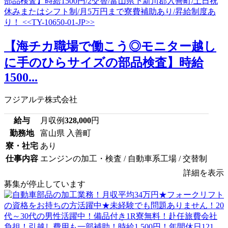
【海チカ職場で働こう◎モニター越し
に手のひらサイズの部品検査】時給
1500...
フジアルテ株式会社
給与
月収例
328,000
円
勤務地
富山県 入善町
寮・社宅
あり
仕事内容
エンジンの加工・検査 / 自動車系工場 / 交替制
詳細を表示
募集が停止しています