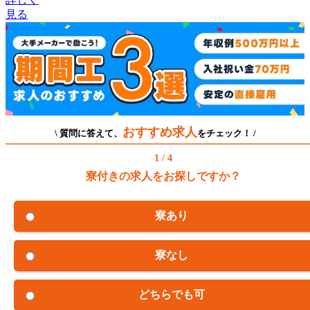
見る
おすすめ求人
\ 質問に答えて、
をチェック！ /
1 / 4
寮付きの求人をお探しですか？
寮あり
寮なし
どちらでも可