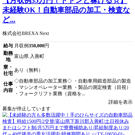
【月収例35万円！ドドンと稼げる☆】
未経験OK！自動車部品の加工・検査な
ど...
株式会社BREXA Next
給与
月収例
350,000
円
勤務
富山県 入善町
地
寮・
あり（無料）
社宅
◇自動車部品の加工業務◇ ・自動車用鍛造部品の製造
仕事
・マシンオペレーター業務 ・製品の測定検査（目視）
内容
・フォークリフト業務（資格を...
詳細を表示
募集が停止しています