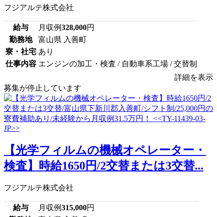
フジアルテ株式会社
給与
月収例
328,000
円
勤務地
富山県 入善町
寮・社宅
あり
仕事内容
エンジンの加工・検査 / 自動車系工場 / 交替制
詳細を表示
募集が停止しています
【光学フィルムの機械オペレーター・
検査】時給1650円/2交替または3交替...
フジアルテ株式会社
給与
月収例
315,000
円