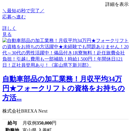
詳細を表示
＼最短45秒で完了／
応募へ進む
詳しく
見る
自動車部品の加工業務！月収平均34万
円★フォークリフトの資格をお持ちの
方活...
株式会社BREXA Next
給与
月収例
350,000
円
勤務地
富山県 入善町