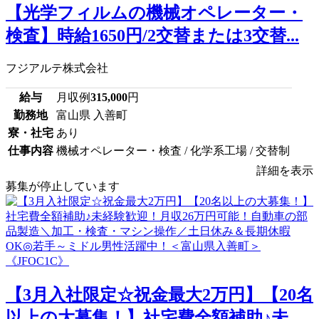
【光学フィルムの機械オペレーター・
検査】時給1650円/2交替または3交替...
フジアルテ株式会社
給与
月収例
315,000
円
勤務地
富山県 入善町
寮・社宅
あり
仕事内容
機械オペレーター・検査 / 化学系工場 / 交替制
詳細を表示
募集が停止しています
【3月入社限定☆祝金最大2万円】【20名
以上の大募集！】社宅費全額補助♪未...