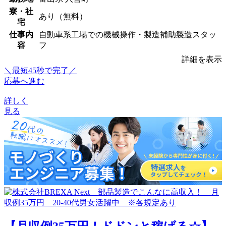
寮・社
あり（無料）
宅
仕事内
自動車系工場での機械操作・製造補助製造スタッ
容
フ
詳細を表示
＼最短45秒で完了／
応募へ進む
詳しく
見る