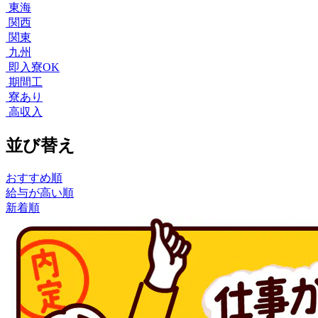
東海
関西
関東
九州
即入寮OK
期間工
寮あり
高収入
並び替え
おすすめ順
給与が高い順
新着順