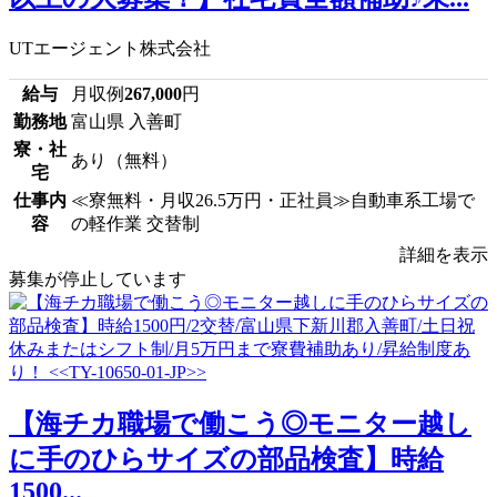
UTエージェント株式会社
給与
月収例
267,000
円
勤務地
富山県 入善町
寮・社
あり（無料）
宅
仕事内
≪寮無料・月収26.5万円・正社員≫自動車系工場で
容
の軽作業 交替制
詳細を表示
募集が停止しています
【海チカ職場で働こう◎モニター越し
に手のひらサイズの部品検査】時給
1500...