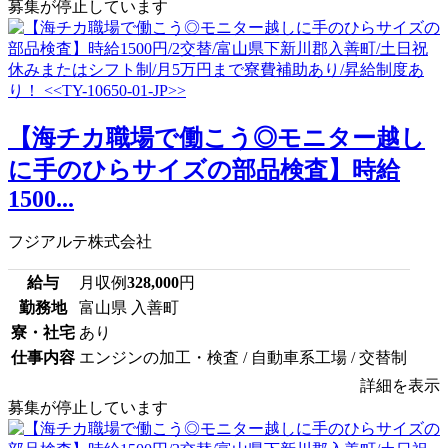
募集が停止しています
【海チカ職場で働こう◎モニター越し
に手のひらサイズの部品検査】時給
1500...
フジアルテ株式会社
給与
月収例
328,000
円
勤務地
富山県 入善町
寮・社宅
あり
仕事内容
エンジンの加工・検査 / 自動車系工場 / 交替制
詳細を表示
募集が停止しています