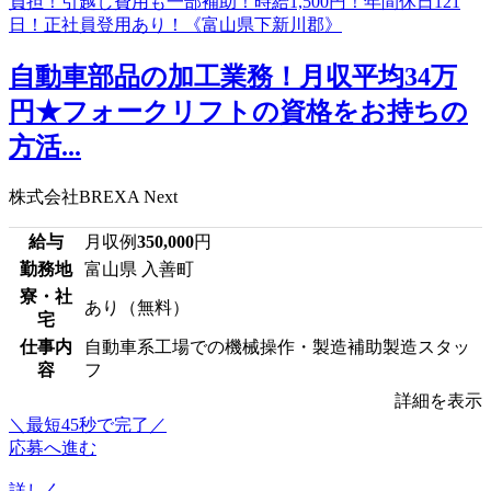
自動車部品の加工業務！月収平均34万
円★フォークリフトの資格をお持ちの
方活...
株式会社BREXA Next
給与
月収例
350,000
円
勤務地
富山県 入善町
寮・社
あり（無料）
宅
仕事内
自動車系工場での機械操作・製造補助製造スタッ
容
フ
詳細を表示
＼最短45秒で完了／
応募へ進む
詳しく