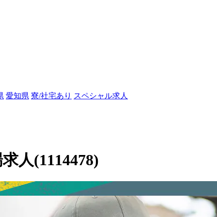
県
愛知県
寮/社宅あり
スペシャル求人
人(1114478)