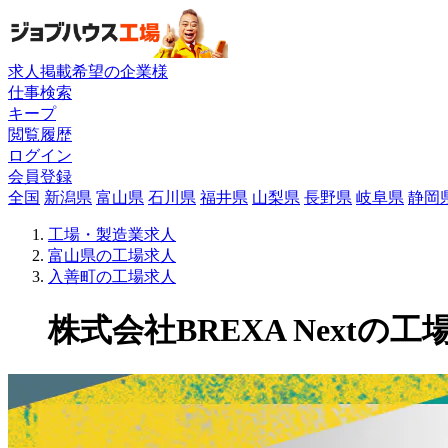
求人掲載希望の企業様
仕事検索
キープ
閲覧履歴
ログイン
会員登録
全国
新潟県
富山県
石川県
福井県
山梨県
長野県
岐阜県
静岡
工場・製造業求人
富山県の工場求人
入善町の工場求人
株式会社BREXA Nextの工場求