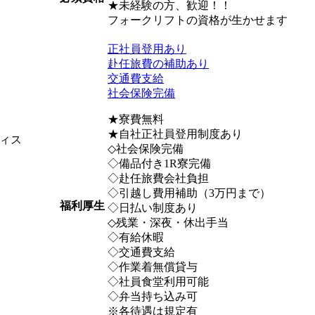
★未経験の方、歓迎！！
フォークリフトの資格が生かせます
正社員登用あり
赴任旅費の補助あり
交通費支給
社会保険完備
★寮費無料
★自社正社員登用制度あり
ィス
◇社会保険完備
◇備品付き1R寮完備
◇赴任旅費会社負担
◇引越し費用補助（3万円まで）
福利厚生
◇日払い制度あり
◇残業・深夜・休出手当
◇有給休暇
◇交通費支給
◇作業着無償貸与
◇社員食堂利用可能
◇弁当持ち込み可
※各待遇は規定有