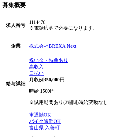
募集概要
1114478
求人番号
※電話応募で必要になります。
株式会社BREXA Next
企業
祝い金・特典あり
高収入
日払い
月収例
350,000
円
給与詳細
時給 1500円
※試用期間あり(2週間)時給変動なし
車通勤OK
バイク通勤OK
富山県
入善町