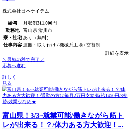
株式会社日本ケイテム
給与
月収例
311,000
円
勤務地
富山県 滑川市
寮・社宅
あり（無料）
仕事内容
運搬・取り付け / 機械系工場 / 交替制
詳細を表示
＼最短45秒で完了／
応募へ進む
詳しく
見る
富山県！3/3~就業可能/働きながら筋ト
レが出来る！？/体力ある方大歓迎！...