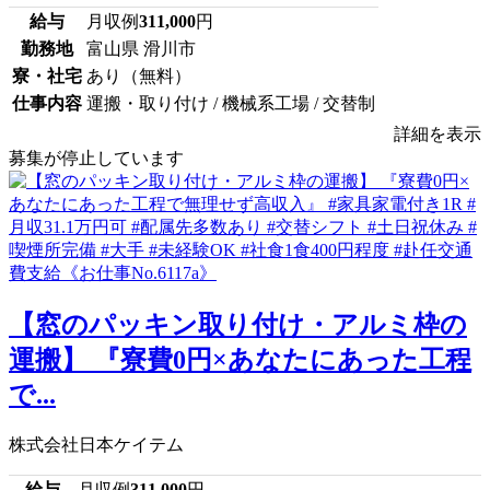
給与
月収例
311,000
円
勤務地
富山県 滑川市
寮・社宅
あり（無料）
仕事内容
運搬・取り付け / 機械系工場 / 交替制
詳細を表示
募集が停止しています
【窓のパッキン取り付け・アルミ枠の
運搬】 『寮費0円×あなたにあった工程
で...
株式会社日本ケイテム
給与
月収例
311,000
円