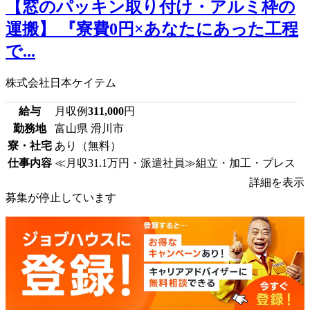
【窓のパッキン取り付け・アルミ枠の
運搬】 『寮費0円×あなたにあった工程
で...
株式会社日本ケイテム
給与
月収例
311,000
円
勤務地
富山県 滑川市
寮・社宅
あり（無料）
仕事内容
≪月収31.1万円・派遣社員≫組立・加工・プレス
詳細を表示
募集が停止しています