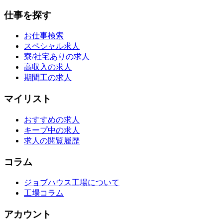
仕事を探す
お仕事検索
スペシャル求人
寮/社宅ありの求人
高収入の求人
期間工の求人
マイリスト
おすすめの求人
キープ中の求人
求人の閲覧履歴
コラム
ジョブハウス工場について
工場コラム
アカウント