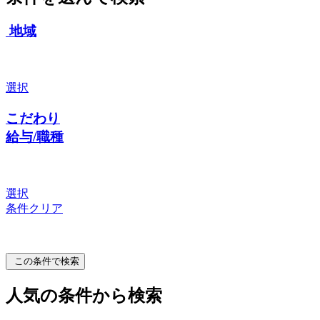
地域
選択
こだわり
給与/職種
選択
条件クリア
この条件で検索
人気の条件から検索