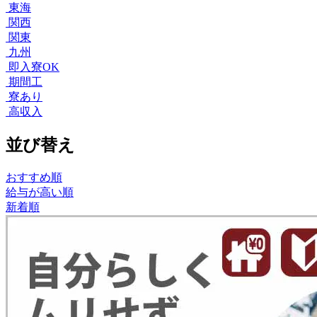
東海
関西
関東
九州
即入寮OK
期間工
寮あり
高収入
並び替え
おすすめ順
給与が高い順
新着順