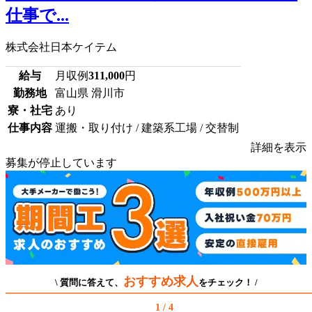
仕事で...
株式会社日本ケイテム
給与
月収例
311,000
円
勤務地
富山県 滑川市
寮・社宅
あり
仕事内容
運搬・取り付け / 建築系工場 / 交替制
詳細を表示
募集が停止しています
おすすめ求人
\ 質問に答えて、
をチェック！ /
1 / 4