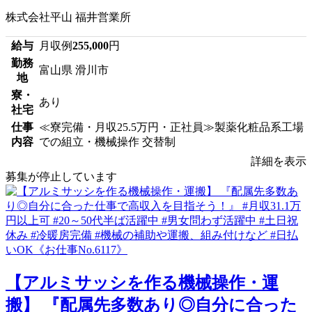
株式会社平山 福井営業所
給与
月収例
255,000
円
勤務
富山県 滑川市
地
寮・
あり
社宅
仕事
≪寮完備・月収25.5万円・正社員≫製薬化粧品系工場
内容
での組立・機械操作 交替制
詳細を表示
募集が停止しています
【アルミサッシを作る機械操作・運
搬】 『配属先多数あり◎自分に合った