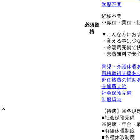
学歴不問
経験不問
※職種・業種・
必須資
格
▼こんな方にお
・覚える事は少
・冷暖房完備で
・寮費無料で安
育児・介護休暇
資格取得支援あ
赴任旅費の補助
交通費支給
社会保険完備
制服貸与
ィス
【待遇】※各規
■社会保険完備
※健康・年金・
■有給休暇制度
■各種休暇制度