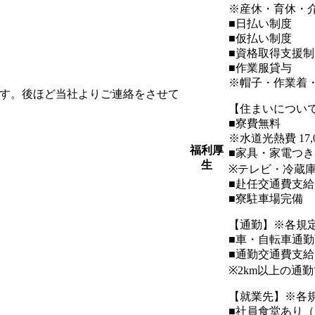
※産休・育休・
■日払い制度
■仮払い制度
■資格取得支援制
■作業服貸与
※帽子・作業着
ます。後ほど当社よりご連絡をさせて
【住まいについ
■寮費無料
※水道光熱費 17
福利厚
■家具・家電つ
生
※テレビ・冷蔵
■赴任交通費支給
■寮駐車場完備
【通勤】※各規
■車・自転車通勤
■通勤交通費支給
※2km以上の通
【就業先】※各
■社員食堂あり（