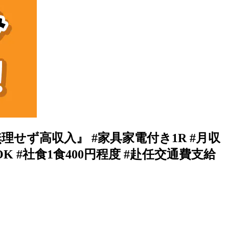
せず高収入』 #家具家電付き1R #月収
OK #社食1食400円程度 #赴任交通費支給