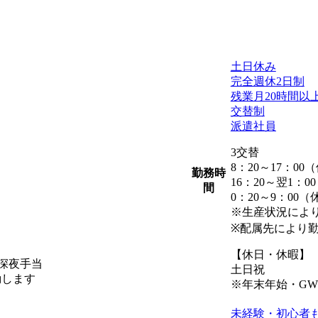
土日休み
完全週休2日制
残業月20時間以
交替制
派遣社員
3交替
8：20～17：00
勤務時
16：20～翌1：0
間
0：20～9：00（
※生産状況により
※配属先により
【休日・休暇】
・深夜手当
土日祝
動します
※年末年始・G
未経験・初心者