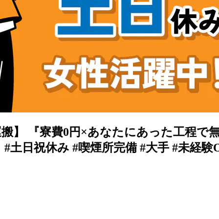
】 『寮費0円×あなたにあった工程で無理
 #土日祝休み #喫煙所完備 #大手 #未経験