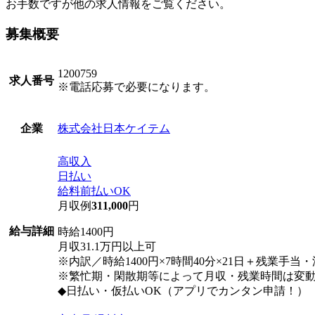
お手数ですが他の求人情報をご覧ください。
募集概要
1200759
求人番号
※電話応募で必要になります。
株式会社日本ケイテム
企業
高収入
日払い
給料前払いOK
月収例
311,000
円
給与詳細
時給1400円
月収31.1万円以上可
※内訳／時給1400円×7時間40分×21日＋残業手当
※繁忙期・閑散期等によって月収・残業時間は変
◆日払い・仮払いOK（アプリでカンタン申請！）