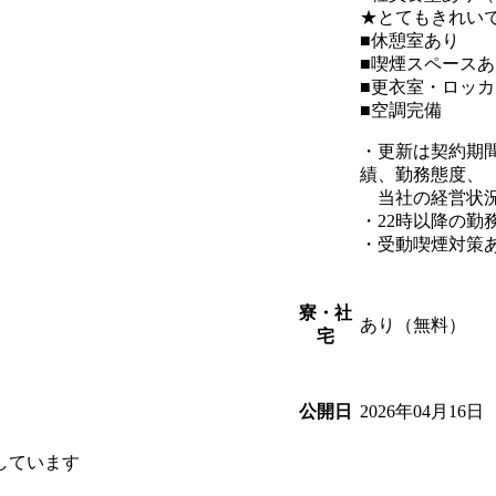
★とてもきれい
■休憩室あり
■喫煙スペースあ
■更衣室・ロッ
■空調完備
・更新は契約期
績、勤務態度、
当社の経営状況
・22時以降の勤
・受動喫煙対策
寮・社
あり（無料）
宅
2026年04月16日
公開日
しています