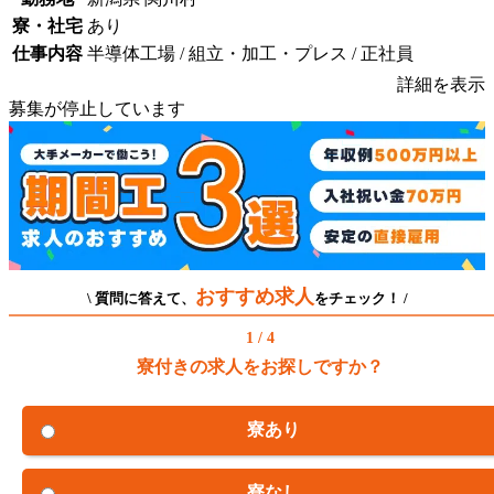
寮・社宅
あり
仕事内容
半導体工場 / 組立・加工・プレス / 正社員
詳細を表示
募集が停止しています
おすすめ求人
\ 質問に答えて、
をチェック！ /
1 / 4
寮付きの求人をお探しですか？
寮あり
寮なし