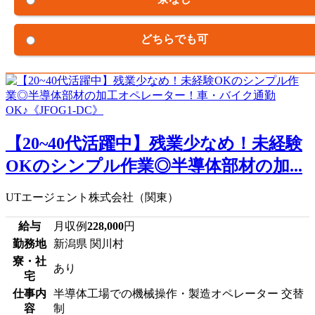
どちらでも可
【20~40代活躍中】残業少なめ！未経験
OKのシンプル作業◎半導体部材の加...
UTエージェント株式会社（関東）
給与
月収例
228,000
円
勤務地
新潟県 関川村
寮・社
あり
宅
仕事内
半導体工場での機械操作・製造オペレーター 交替
容
制