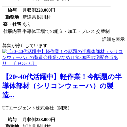
給与
月収例
228,000
円
勤務地
新潟県 関川村
寮・社宅
あり
仕事内容
半導体工場での組立・加工・プレス 交替制
詳細を表示
募集が停止しています
【20~40代活躍中】軽作業！今話題の半
導体部材（シリコンウェーハ）の製
造...
UTエージェント株式会社（関東）
給与
月収例
228,000
円
勤務地
新潟県 関川村