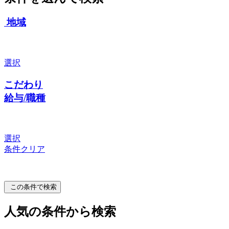
地域
選択
こだわり
給与/職種
選択
条件クリア
この条件で検索
人気の条件から検索