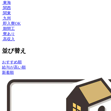
東海
関西
関東
九州
即入寮OK
期間工
寮あり
高収入
並び替え
おすすめ順
給与が高い順
新着順