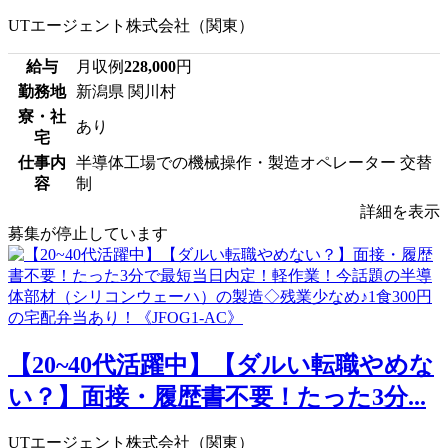
UTエージェント株式会社（関東）
給与
月収例
228,000
円
勤務地
新潟県 関川村
寮・社
あり
宅
仕事内
半導体工場での機械操作・製造オペレーター 交替
容
制
詳細を表示
募集が停止しています
【20~40代活躍中】【ダルい転職やめな
い？】面接・履歴書不要！たった3分...
UTエージェント株式会社（関東）