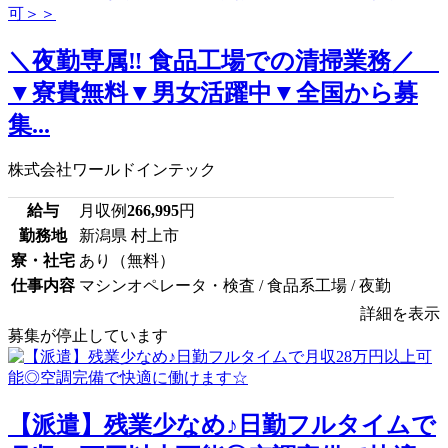
＼夜勤専属‼ 食品工場での清掃業務／
▼寮費無料▼男女活躍中▼全国から募
集...
株式会社ワールドインテック
給与
月収例
266,995
円
勤務地
新潟県 村上市
寮・社宅
あり（無料）
仕事内容
マシンオペレータ・検査 / 食品系工場 / 夜勤
詳細を表示
募集が停止しています
【派遣】残業少なめ♪日勤フルタイムで