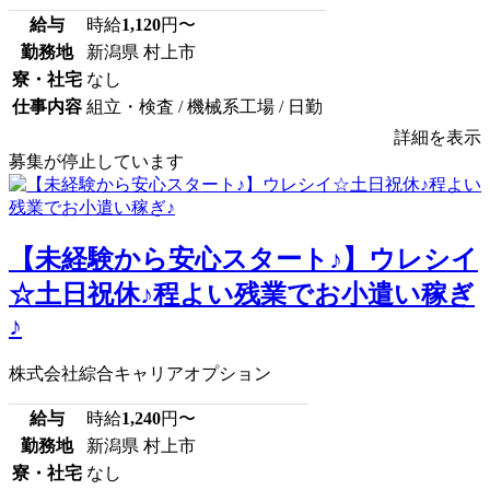
給与
時給
1,120
円〜
勤務地
新潟県 村上市
寮・社宅
なし
仕事内容
組立・検査 / 機械系工場 / 日勤
詳細を表示
募集が停止しています
【未経験から安心スタート♪】ウレシイ
☆土日祝休♪程よい残業でお小遣い稼ぎ
♪
株式会社綜合キャリアオプション
給与
時給
1,240
円〜
勤務地
新潟県 村上市
寮・社宅
なし