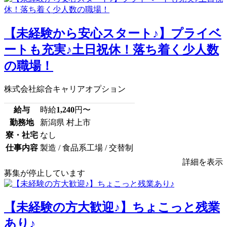
【未経験から安心スタート♪】プライベ
ートも充実♪土日祝休！落ち着く少人数
の職場！
株式会社綜合キャリアオプション
給与
時給
1,240
円〜
勤務地
新潟県 村上市
寮・社宅
なし
仕事内容
製造 / 食品系工場 / 交替制
詳細を表示
募集が停止しています
【未経験の方大歓迎♪】ちょこっと残業
あり♪