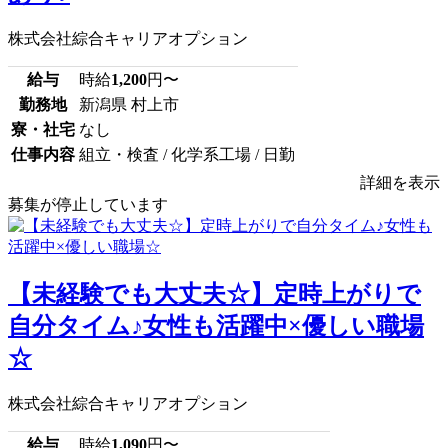
株式会社綜合キャリアオプション
給与
時給
1,200
円〜
勤務地
新潟県 村上市
寮・社宅
なし
仕事内容
組立・検査 / 化学系工場 / 日勤
詳細を表示
募集が停止しています
【未経験でも大丈夫☆】定時上がりで
自分タイム♪女性も活躍中×優しい職場
☆
株式会社綜合キャリアオプション
給与
時給
1,090
円〜