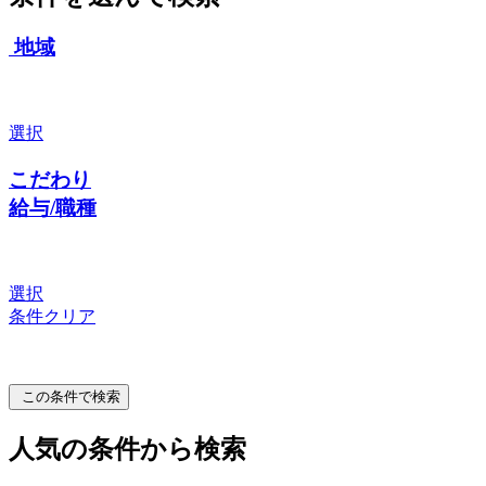
地域
選択
こだわり
給与/職種
選択
条件クリア
この条件で検索
人気の条件から検索