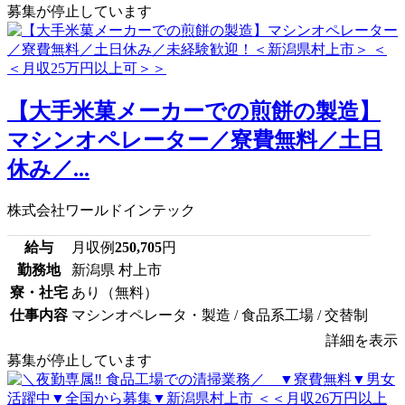
募集が停止しています
【大手米菓メーカーでの煎餅の製造】
マシンオペレーター／寮費無料／土日
休み／...
株式会社ワールドインテック
給与
月収例
250,705
円
勤務地
新潟県 村上市
寮・社宅
あり（無料）
仕事内容
マシンオペレータ・製造 / 食品系工場 / 交替制
詳細を表示
募集が停止しています