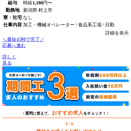
給与
時給
1,180
円〜
勤務地
新潟県 村上市
寮・社宅
なし
仕事内容
加工・機械オペレーター / 食品系工場 / 日勤
詳細を表示
＼最短45秒で完了／
応募へ進む
詳しく
見る
おすすめ求人
\ 質問に答えて、
をチェック！ /
1 / 4