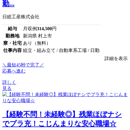
勤...
日総工産株式会社
給与
月収例
314,500
円
勤務地
新潟県 村上市
寮・社宅
あり（無料）
仕事内容
組立・組み立て / 自動車系工場 / 日勤
詳細を表示
＼最短45秒で完了／
応募へ進む
詳しく
見る
【経験不問！未経験◎】残業ほぼナシ
でプラ充！こじんまりな安心職場☆