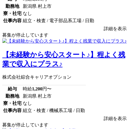
勤務地
新潟県 村上市
寮・社宅
なし
仕事内容
組立・検査 / 電子部品系工場 / 日勤
詳細を表示
募集が停止しています
【未経験から安心スタート♪】程よく残
業で収入にプラス♪
株式会社綜合キャリアオプション
給与
時給
1,200
円〜
勤務地
新潟県 村上市
寮・社宅
なし
仕事内容
組立・検査 / 機械系工場 / 日勤
詳細を表示
募集が停止しています