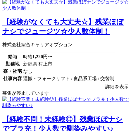
【経験がなくても大丈夫☆】残業ほぼ
ナシでジュージツ☆少人数体制！
株式会社綜合キャリアオプション
給与
時給
1,220
円〜
勤務地
新潟県 村上市
寮・社宅
なし
仕事内容
運搬・フォークリフト / 食品系工場 / 交替制
詳細を表示
募集が停止しています
【経験不問！未経験◎】残業ほぼナシ
でプラ充！少人数で馴染みやすい♪