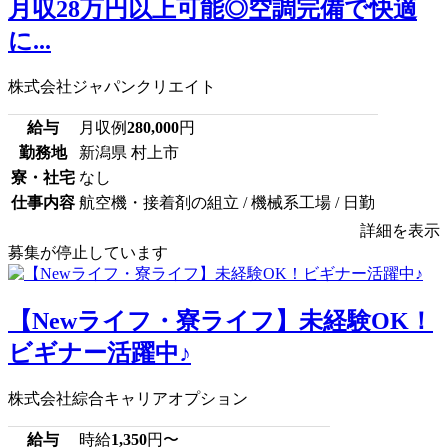
月収28万円以上可能◎空調完備で快適
に...
株式会社ジャパンクリエイト
給与
月収例
280,000
円
勤務地
新潟県 村上市
寮・社宅
なし
仕事内容
航空機・接着剤の組立 / 機械系工場 / 日勤
詳細を表示
募集が停止しています
【Newライフ・寮ライフ】未経験OK！
ビギナー活躍中♪
株式会社綜合キャリアオプション
給与
時給
1,350
円〜