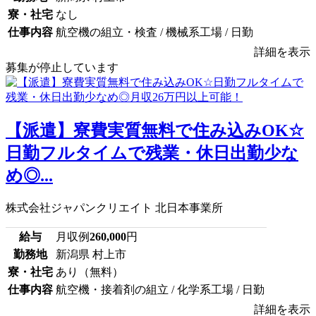
寮・社宅
なし
仕事内容
航空機の組立・検査 / 機械系工場 / 日勤
詳細を表示
募集が停止しています
【派遣】寮費実質無料で住み込みOK☆
日勤フルタイムで残業・休日出勤少な
め◎...
株式会社ジャパンクリエイト 北日本事業所
給与
月収例
260,000
円
勤務地
新潟県 村上市
寮・社宅
あり（無料）
仕事内容
航空機・接着剤の組立 / 化学系工場 / 日勤
詳細を表示