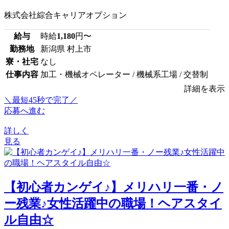
株式会社綜合キャリアオプション
給与
時給
1,180
円〜
勤務地
新潟県 村上市
寮・社宅
なし
仕事内容
加工・機械オペレーター / 機械系工場 / 交替制
詳細を表示
＼最短45秒で完了／
応募へ進む
詳しく
見る
【初心者カンゲイ♪】メリハリ一番・ノ
ー残業♪女性活躍中の職場！ヘアスタイ
ル自由☆