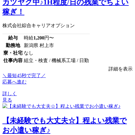
カツヤク中♪1H程度/日の残業でちょい
稼ぎ！
株式会社綜合キャリアオプション
給与
時給
1,200
円〜
勤務地
新潟県 村上市
寮・社宅
なし
仕事内容
組立・検査 / 機械系工場 / 日勤
詳細を表示
＼最短45秒で完了／
応募へ進む
詳しく
見る
【未経験でも大丈夫☆】程よい残業で
お小遣い稼ぎ♪