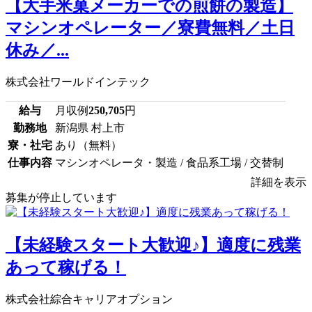
【大手米菓メーカーでの煎餅の製造】
マシンオペレーター／寮費無料／土日
休み／...
株式会社ワールドインテック
給与
月収例
250,705
円
勤務地
新潟県 村上市
寮・社宅
あり（無料）
仕事内容
マシンオペレータ・製造 / 食品系工場 / 交替制
詳細を表示
募集が停止しています
【未経験スタート大歓迎♪】適度に残業
あって稼げる！
株式会社綜合キャリアオプション