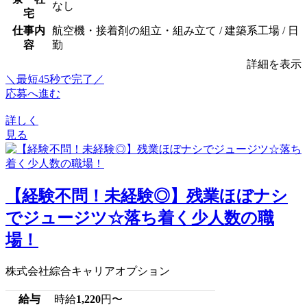
なし
宅
仕事内
航空機・接着剤の組立・組み立て / 建築系工場 / 日
容
勤
詳細を表示
＼最短45秒で完了／
応募へ進む
詳しく
見る
【経験不問！未経験◎】残業ほぼナシ
でジュージツ☆落ち着く少人数の職
場！
株式会社綜合キャリアオプション
給与
時給
1,220
円〜