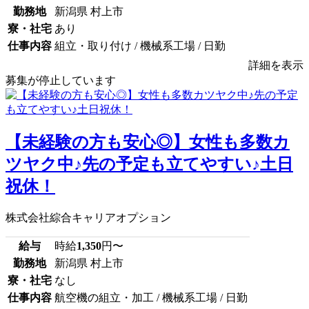
勤務地
新潟県 村上市
寮・社宅
あり
仕事内容
組立・取り付け / 機械系工場 / 日勤
詳細を表示
募集が停止しています
【未経験の方も安心◎】女性も多数カ
ツヤク中♪先の予定も立てやすい♪土日
祝休！
株式会社綜合キャリアオプション
給与
時給
1,350
円〜
勤務地
新潟県 村上市
寮・社宅
なし
仕事内容
航空機の組立・加工 / 機械系工場 / 日勤