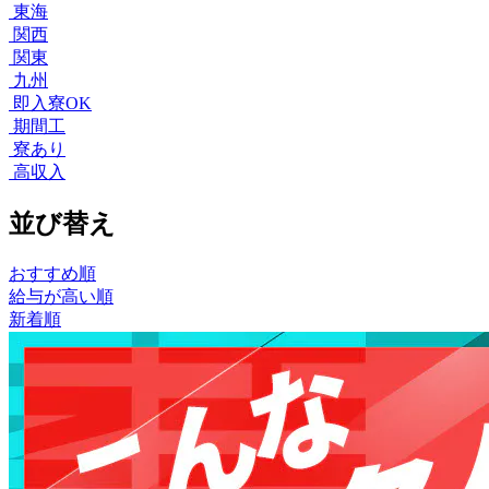
東海
関西
関東
九州
即入寮OK
期間工
寮あり
高収入
並び替え
おすすめ順
給与が高い順
新着順