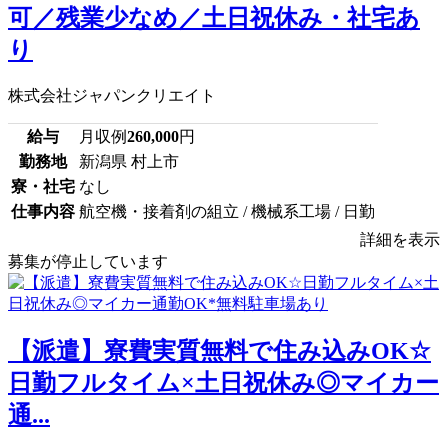
可／残業少なめ／土日祝休み・社宅あ
り
株式会社ジャパンクリエイト
給与
月収例
260,000
円
勤務地
新潟県 村上市
寮・社宅
なし
仕事内容
航空機・接着剤の組立 / 機械系工場 / 日勤
詳細を表示
募集が停止しています
【派遣】寮費実質無料で住み込みOK☆
日勤フルタイム×土日祝休み◎マイカー
通...