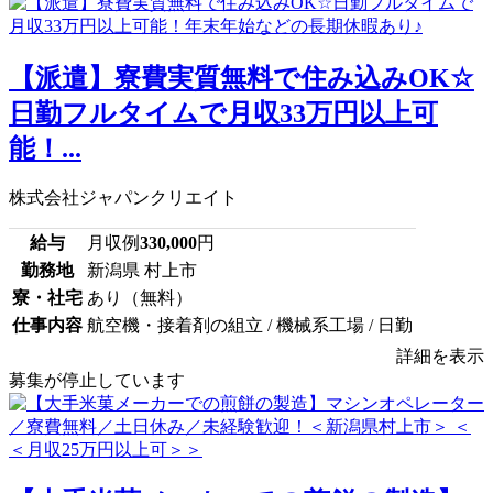
【派遣】寮費実質無料で住み込みOK☆
日勤フルタイムで月収33万円以上可
能！...
株式会社ジャパンクリエイト
給与
月収例
330,000
円
勤務地
新潟県 村上市
寮・社宅
あり（無料）
仕事内容
航空機・接着剤の組立 / 機械系工場 / 日勤
詳細を表示
募集が停止しています