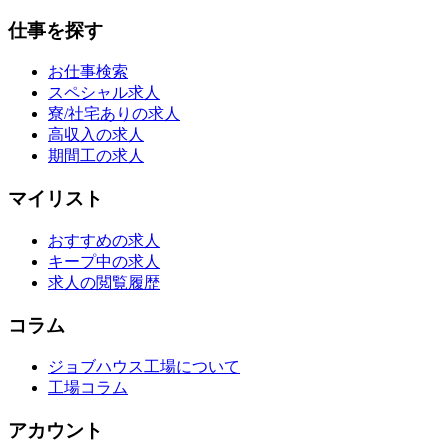
仕事を探す
お仕事検索
スペシャル求人
寮/社宅ありの求人
高収入の求人
期間工の求人
マイリスト
おすすめの求人
キープ中の求人
求人の閲覧履歴
コラム
ジョブハウス工場について
工場コラム
アカウント