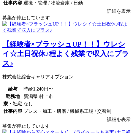
仕事内容
運搬・管理 / 物流倉庫 / 日勤
詳細を表示
募集が停止しています
【経験者×ブラッシュUP！！】ウレシ
イ☆土日祝休♪程よく残業で収入にプラ
ス♪
株式会社綜合キャリアオプション
給与
時給
1,240
円〜
勤務地
新潟県 村上市
寮・社宅
なし
仕事内容
プレス・加工・研磨 / 機械系工場 / 交替制
詳細を表示
募集が停止しています