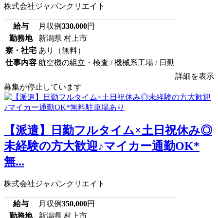
株式会社ジャパンクリエイト
給与
月収例
330,000
円
勤務地
新潟県 村上市
寮・社宅
あり（無料）
仕事内容
航空機の組立・検査 / 機械系工場 / 日勤
詳細を表示
募集が停止しています
【派遣】日勤フルタイム×土日祝休み◎
未経験の方大歓迎♪マイカー通勤OK*
無...
株式会社ジャパンクリエイト
給与
月収例
350,000
円
勤務地
新潟県 村上市