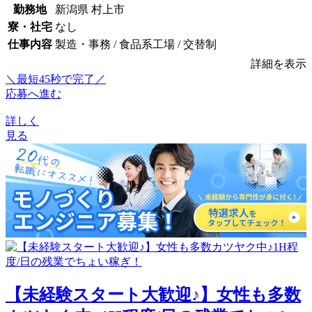
勤務地
新潟県 村上市
寮・社宅
なし
仕事内容
製造・事務 / 食品系工場 / 交替制
詳細を表示
＼最短45秒で完了／
応募へ進む
詳しく
見る
【未経験スタート大歓迎♪】女性も多数