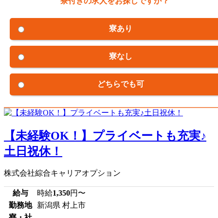
寮付きの求人をお探しですか？
寮あり
寮なし
どちらでも可
【未経験OK！】プライベートも充実♪
土日祝休！
株式会社綜合キャリアオプション
給与
時給
1,350
円〜
勤務地
新潟県 村上市
寮・社