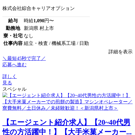
株式会社綜合キャリアオプション
給与
時給
1,090
円〜
勤務地
新潟県 村上市
寮・社宅
なし
仕事内容
組立・検査 / 機械系工場 / 日勤
詳細を表示
＼最短45秒で完了／
応募へ進む
詳しく
見る
スペシャル
【エージェント紹介求人】【20~40代男
性の方活躍中！】【大手米菓メーカー...