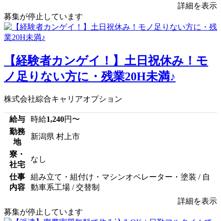
詳細を表示
募集が停止しています
【経験者カンゲイ！】土日祝休み！モ
ノ足りない方に・残業20H未満♪
株式会社綜合キャリアオプション
給与
時給
1,240
円〜
勤務
新潟県 村上市
地
寮・
なし
社宅
仕事
組み立て・組付け・マシンオペレーター・塗装 / 自
内容
動車系工場 / 交替制
詳細を表示
募集が停止しています