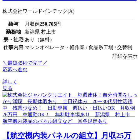
株式会社ワールドインテック(A)
給与
月収例
250,705
円
勤務地
新潟県 村上市
寮・社宅
あり（無料）
仕事内容
マシンオペレータ・軽作業 / 食品系工場 / 交替制
詳細を表示
＼最短45秒で完了／
応募へ進む
詳しく
見る
【航空機内装パネルの組立】月収25万