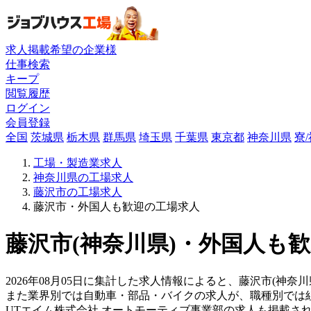
求人掲載希望の企業様
仕事検索
キープ
閲覧履歴
ログイン
会員登録
全国
茨城県
栃木県
群馬県
埼玉県
千葉県
東京都
神奈川県
寮
工場・製造業求人
神奈川県の工場求人
藤沢市の工場求人
藤沢市・外国人も歓迎の工場求人
藤沢市(神奈川県)・外国人も歓
2026年08月05日に集計した求人情報によると、藤沢市(神奈川
また業界別では自動車・部品・バイクの求人が、職種別では
UTエイム株式会社 オートモーティブ事業部の求人も掲載さ