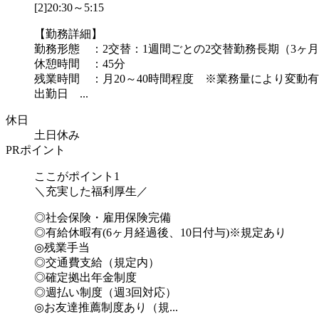
[2]20:30～5:15
【勤務詳細】
勤務形態 ：2交替：1週間ごとの2交替勤務長期（3ヶ
休憩時間 ：45分
残業時間 ：月20～40時間程度 ※業務量により変動
出勤日 ...
休日
土日休み
PRポイント
ここがポイント1
＼充実した福利厚生／
◎社会保険・雇用保険完備
◎有給休暇有(6ヶ月経過後、10日付与)※規定あり
◎残業手当
◎交通費支給（規定内）
◎確定拠出年金制度
◎週払い制度（週3回対応）
◎お友達推薦制度あり（規...