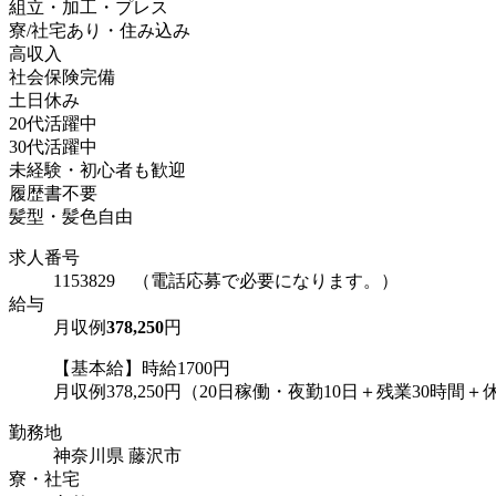
組立・加工・プレス
寮/社宅あり・住み込み
高収入
社会保険完備
土日休み
20代活躍中
30代活躍中
未経験・初心者も歓迎
履歴書不要
髪型・髪色自由
求人番号
1153829 （電話応募で必要になります。）
給与
月収例
378,250
円
【基本給】時給1700円
月収例378,250円（20日稼働・夜勤10日＋残業30時間＋休出
勤務地
神奈川県 藤沢市
寮・社宅