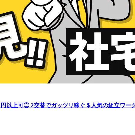
万円以上可◎ 2交替でガッツリ稼ぐ＄人気の組立ワーク♪