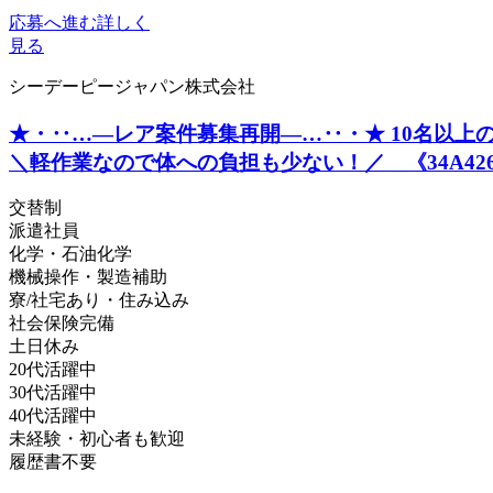
応募へ進む
詳しく
見る
シーデーピージャパン株式会社
★・‥…―レア案件募集再開―…‥・★ 10名以上の
＼軽作業なので体への負担も少ない！／ 《34A426
交替制
派遣社員
化学・石油化学
機械操作・製造補助
寮/社宅あり・住み込み
社会保険完備
土日休み
20代活躍中
30代活躍中
40代活躍中
未経験・初心者も歓迎
履歴書不要